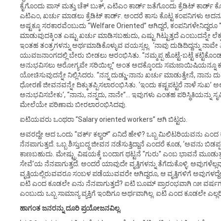
ಕೈಗೊಂದು ಪಾಸ್ ಮತ್ತು ಚೆಕ್ ಬುಕ್, ಎಟಿಎಂ ಕಾರ್ಡ್ ಜತೆಗೊಂದು ಕ್ರೆಡಿಟ್ ಕಾರ್ಡ್ ಕ
ಎಟಿಎಂ, ಖರ್ಚು ಮಾಡಲು ಕ್ರೆಡಿಟ್ ಕಾರ್ಡ್. ಅಂದರೆ ಕಾಸು ಕೊಟ್ಟ ಕಂಪನಿಗಳು ಅದ
ಅಷ್ಟಕ್ಕೂ ಸರಕಾರವೆಂಬುದು “Welfare Oriented” ಆಗಿದ್ದರೆ, ಕಂಪನಿಗಳೇನಿದ್ದರೂ “
ಮಾಡುವುದಕ್ಕಿಂತ ಎಷ್ಟು ಖರ್ಚು ಮಾಡಿಸಬಹುದು, ಎಷ್ಟು ಗಿಟ್ಟುತ್ತದೆ ಎಂಬುದನ್ನೇ ಲೆಕ್ಕಹಾ
ಇಂತಹ ತಂತ್ರಗಳನ್ನು ಅರ್ಥಮಾಡಿಕೊಳ್ಳುವ ವಯಸ್ಸಲ್ಲ. ‘ನಾವು ದುಡಿದಿದ್ದನ್ನು ನಾವೇ ತ
ಯುವಜನಾಂಗದಲ್ಲಿ ಬೇರು ಬೀಡಲು ಆರಂಭಿಸಿತು. “ನಮ್ಮಪ್ಪ ಹೊಟ್ಟೆ-ಬಟ್ಟೆ ಕಟ್ಟಿಕೊ
ಅನುಭವಿಸಲು ಆರೋಗ್ಯವೇ ಸರಿಯಿಲ್ಲ” ಅಂತ ಅದಕ್ಕೊಂದು ಸಮಜಾಯಿಷಿಯನ್ನೂ ಕಂಡು
ಯೋಚಿಸುವುದನ್ನೇ ನಿಲ್ಲಿಸಿದರು. “ನನ್ನ ದುಡ್ಡು-ನಾನು ಖರ್ಚು ಮಾಡುತ್ತೇನೆ, ನಾನು ದುಡ
ಧೋರಣೆ ಜೀವನವನ್ನೇ ದಿಕ್ಕುತಪ್ಪಿಸಲಾರಂಭಿಸಿತು. ‘ಇಂದು ಕಷ್ಟಪಟ್ಟರೆ ನಾಳೆ ಸುಖ’ ಅಲ್ಲ
ಅನುಭವಿಸಬೇಕು’, “ನಾನು, ನನ್ನದು, ನಾನೇ”… ಇವುಗಳು ಎಂತಹ ಪರಿಸ್ಥಿತಿಯನ್ನು ಸೃಷ್
ಮೇಲೆಯೇ ಪರಿಣಾಮ ಬೀರಲಾರಂಭಿಸಿದವು.
ಐಟಿಯವರು ಒಂಥರಾ “Salary oriented workers” ಆಗಿ ಬಿಟ್ಟರು.
ಅವರದ್ದೇ ಆದ ಒಂದು “ವರ್ಕ್ ಕಲ್ಚರ್” ಏನಿದೆ ಹೇಳಿ? ಒಬ್ಬ ಮಿಲಿಟರಿಯವನು ಎಂದ 
ನೆನಪಾಗುತ್ತದೆ. ಒಬ್ಬ ಶಿಸ್ತುಬದ್ಧ ಜೀವನ ನಡೆಸುತ್ತಿದ್ದಾನೆ ಎಂದರೆ ಕೂಡ, ‘ಅವನು ಬಿಡಪ
ಕಾಣಬಹುದು. ಮೇಷ್ಟ್ರು ವಿಷಯಕ್ಕೆ ಬಂದಾಗ ಥಟ್ಟನೆ “ಗುರು” ಎಂಬ ಭಾವನೆ ಮೂಡುತ್ತ
ಸೇವೆ’ಯ ನೆನಪಾಗುತ್ತದೆ. ಅಂದರೆ ಯಾವುದೇ ವೃತ್ತಿಗಳನ್ನು ತೆಗೆದುಕೊಳ್ಳಿ. ಅವುಗಳೆಲ್
ವೃತ್ತಿಯಲ್ಲಿರುವವರೂ ಸಂಬಳ ಪಡೆಯುವವರೇ ಆಗಿದ್ದರೂ, ಆ ವೃತ್ತಿಗಳಿಗೆ ಅವುಗಳದ್ದೇ 
ಐಟಿ ಎಂದ ಕೂಡಲೇ ಏನು ನೆನಪಾಗುತ್ತದೆ? ಐಟಿ ಬೂಮ್ ಪ್ರಾರಂಭವಾಗಿ ೧೫ ವರ್ಷಗಳೇ
ಎಂಬುದು ಒಬ್ಬ ಸಾಮಾನ್ಯ ವ್ಯಕ್ತಿಗೆ ಇಂದಿಗೂ ಅರ್ಥವಾಗಿಲ್ಲ. ಐಟಿ ಎಂದ ಕೂಡಲೇ ಎಲ್ಲ
ಹಾಗಂತ ಜನರನ್ನು ದೂರಿ ಪ್ರಯೋಜನವಿಲ್ಲ.