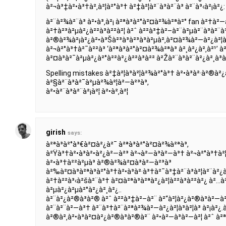
à²¬à³‡à²•à³†à²‚à²¦à²°à³† à²‡à²¦à²¨à³à²¨à³ à²¨à³‹à²¡à²¿: 
à²¨à²¾à²¨à³ à²•à³‚à²¡ à²ªà³à²°à²¤à²¾à²ªà²° fan à²†à²—à²
à²†à²³à²µà²¿à²²à³à²²à²¦ à²ˆ à²²à³‡à²–à²¨à²µà²¨à³à²¨à³
à²®à²¾à²¡à²¿à²•à³Šà²³à³à²³à³à²µà²‚à²¤à²¾à²—à²¿à²¦à
à²¬à²°à³†à²¯à²²à³ ‘à²ªà³à²°à²¤à²¾à²ªà³ à²¸à²¿à²‚à²¹’ 
à²¤à³à²¯à²µà²¿à²°à²²à²¿à²²à³à²² à²Žà²¨à³à²¨à²¿à²¸à³
Spelling mistakes à²‡à²¦à³à²¦à²¾à²°à³† à²•à³à²·à²®à²¿
à²§à²¨à³à²¯à²µà²¾à²¦à²—à²³à³,
à²•à²¨à³à²¨à²¡à²¦ à²•à²‚à²¦
girish
says:
à²ªà³à²°à³€à²¤à²¿à²¯ à²ªà³à²°à²¤à²¾à²ªà³,
à²Ÿà³†à²•à³à²•à²¿à²—à²³ à²¬à²—à³à²—à³† à²¬à²°à³†à²¦ 
à²•à³†à²²à²µà³ à²®à²¾à²¤à³à²—à²³à³
à²‰à²¤à³à²ªà³à²°à³†à²•à³à²·à³†à²¯à³‡à²¨à³à²¦à²¨à²¿à²
à²†à²²à³‹à²šà²¨à³† à²¤à²ªà³à²ªà²¿à²¦à²²à³à²²à²¿ à²…à²¦
à²µà²¿à²µà²°à²¿à²¸à²¿..
à²¨à²¿à²®à³à²® à²ˆ à²²à³‡à²–à²¨ à²“à²¦à²¿à²®à³à²—à
à²¨à²¨à²—à³† à²¨à³†à²¨à²ªà²¾à²—à²¿à²¦à³à²¦à³ à²¡à²¿
à²®à²‚à²•à³à²¤à²¿à²®à³à²®à²¨ à²•à²—à³à²—à²¦ à²ˆ à²ª