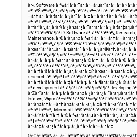
à³«. Software à²‰à²¦à³à²¯à³‹à²—à²µà²¨à³à²¨à³ à²•à³‚à
à²¹à³Šà²²à²¿à²¸à³à²µà²µà²°à²¿à²—à³†à²¨à³ à²•à²®à³à²
—à³† à²¬à³à²¦à³à²¦à²¿à²¯à³‚ à²‡à²²à³à²²! à²¹à²¾à²—à²
à²•à³†à²²à²¸ à²•à³‚à²²à²¿ à²•à³†à²²à²¸à²µà³‡ à²…à²²à³à
à²ªà²°à²¿à²¸à³à²¥à²¿à²¤à²¿à²¯à²²à³à²²à²¿ à²¦à³‡à²µà
à³à²¤à³à²¤à²¦à³†? Software à²¨à²²à³à²²à²¿ Research,
Maintenance, à²®à³à²‚à²¤à²¾à²¦ à²¬à²—à³†à²—à²³à²¿à²µ
à²¤à²¿à²³à²¿à²¦à³ à²®à²¾à²¤à²¾à²¡à³à²µà³à²¦à³ à²²à
à²œà²¨à²° à²…à²—à²¤à³à²¯ à²•à²¡à²¿à²®à³†, à²¬à²‚à²¡à
à²‰à²³à²¿à²¦à²µà³à²—à²³à²¿à²—à³† à²œà²¨à²° à²…à²—à²
à²¬à²‚à²¡à²µà²¾à²³ à²•à²¡à²¿à²®à³†. à²¨à²®à³à²® à²¦à
à²¿à²°à³à²µ à²ªà²°à²¿à²¸à³à²¥à²¿à²¤à²¿à²¯à²²à³à²²à²¿ 
à²¹à³†à²šà³à²šà³ à²¸à³‚à²•à³à²¤? à²œà²—à²¤à³à²¤à²¿à
research à²¨à²¡à³†à²¯à³à²µà³à²¦à³ à²œà²¨ à²•à²¡à²¿à
à²¹à³†à²šà³à²šà³ à²‡à²°à³à²µ à²ªà²¶à³à²šà²¿à²® à²¦
à³ development à²¨à²¡à³†à²¯à³à²µà³à²¦à³ developing 
à²Žà²¨à³à²¨à³à²µà³à²¦à³ à²¤à²¿à²³à²¿à²¯à³à²µà³à²¦à³
Infosys, Wipro à²—à²³à³ à²®à²¾à²¡à³à²¤à³à²¤à²¿à²°à³
à²³à²¤à³†à²—à³† à²¤à²•à³à²•à²‚à²¤à³† à²¬à²Ÿà³à²Ÿà³
à²•à³†à²²à²¸. Microsoft à²®à²¾à²¡à³à²¤à³à²¤à²¿à²°à³
à²¬à²Ÿà³à²Ÿà³† à²®à²¾à²°à³à²µ à²•à³†à²²à²¸. à²¹à²¾
à²‡à²¬à³à²¬à²°à²¨à³à²¨à³‚ à²¦à³‚à²°à³à²µà³à²¦à³ à²¸à²
à²¬à³‡à²•à²¿à²°à³à²µ à²¸à²°à²•à³à²—à²³à³‡.
(à²‡à²‚à²¦à²¿à²¨ à²ˆ à²ªà²°à²¿à²¸à³à²¥à²¿à²¤à²¿à²—à³