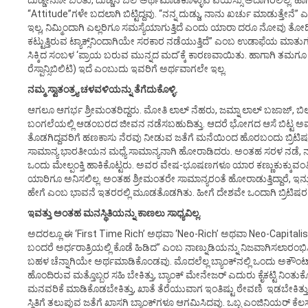
ದುಡ್ಡೇನೋ ಬಂತು, ದುಡ್ಡಿನ ಬೆಲೆ ಅರ್ಥಮಾಡಿಕೊಳ್ಳುವ ವಯಸ್ಸು ಅದಾಗಿರಲಿಲ್ಲ. ಹ
“Attitude”ಗಳೇ ಬದಲಾಗಿ ಬಿಟ್ಟಿದ್ದವು. “ನನ್ನ ದುಡ್ಡು, ನಾನು ಖರ್ಚು ಮಾಡುತ್ತೇನೆ”
ಇಲ್ಲ, ನಿಮ್ಮಿಂದಾಗಿ ಎಲ್ಲರಿಗೂ ಸಮಸ್ಯೆಯಾಗುತ್ತಿದೆ ಎಂದು ಯಾರಾ ದರೂ ನೋವು ತೋಡಿಕೊಂ
ಕಟ್ಟುತ್ತಿರುವ ಟ್ಯಾಕ್ಸ್‌ನಿಂದಾಗಿಯೇ ಸರಕಾರ ನಡೆಯುತ್ತಿದೆ” ಎಂಬ ಉಡಾಫೆಯ ಮಾತು
ಸಿಕ್ಕಿದ ಸಂಬಳ ‘ಪ್ರಾಯ ಬರುವ ಮುನ್ನದ ಮದ’ಕ್ಕೆ ಕಾರಣವಾಯಿತು. ಹಾಗಾಗಿ ತಮಗ
ರೆಸ್ಪಾನ್ಸಿಬಿಲಿಟಿ) ಇದೆ ಎಂಬುದು ಇವರಿಗೆ ಅರ್ಥವಾಗಲೇ ಇಲ್ಲ.
ನಮ್ಮ ಸ್ವಾತಂತ್ರ್ಯ ಚಳವಳಿಯನ್ನು ತೆಗೆದುಕೊಳ್ಳಿ.
ಆಗಲೂ ಆಗರ್ಭ ಶ್ರೀಮಂತರಿದ್ದರು. ಮೋತಿ ಲಾಲ್ ನೆಹರು, ಜಮ್ನಾ ಲಾಲ್ ಬಜಾಜ್, 
ಬಂಗಲೆಯಲ್ಲಿ ಆಡಂಬರದ ಜೀವನ ನಡೆಸಬಹುದಿತ್ತು. ಆದರೆ ಭೋಗದ ಆಸೆ ಬಿಟ್ಟ ಅವರು,
ತೊಡಗಿದ್ದವರಿಗೆ ಹಣಕಾಸು ನೆರವು ನೀಡುವ ಜತೆಗೆ ಮನೆಯಿಂದ ಹೊರಬಂದು ಬ್ರಿಟಿಷರ ವಿರು
ಸಾಮಾನ್ಯ ಭಾರತೀಯನ ಮಧ್ಯೆ ಸಾಮಾನ್ಯನಾಗಿ ಹೋರಾಡಿದರು. ಅಂತಹ ಸರಳ ನಡೆ,
ಒಂದು ಮೇಲ್ಪಂಕ್ತಿ ಹಾಕಿಕೊಟ್ಟರು. ಅವರ ವೇಷ-ಭೂಷಣಗಳೂ ಯಾರ ಕಣ್ಣುಕುಕ್ಕುವಂತ
ಯಾರಿಗೂ ಅನಿಸಲಿಲ್ಲ. ಅಂತಹ ಶ್ರೀಮಂತರೇ ಸಾಮಾನ್ಯರಂತೆ ಹೋರಾಡುತ್ತಿದ್ದಾರೆ, ಇನ್
ಹೇಗೆ ಎಂಬ ಭಾವನೆ ಇತರರಲ್ಲಿ ಮೂಡತೊಡಗಿತು. ಹೀಗೆ ದೇಶವೇ ಒಂದಾಗಿ ಬ್ರಿಟಿಷರ 
ಇವತ್ತು ಅಂತಹ ಮನಸ್ಥಿತಿಯನ್ನು ಕಾಣಲು ಸಾಧ್ಯವಿಲ್ಲ.
ಅದರಲ್ಲೂ ಈ ‘First Time Rich’ ಅಥವಾ ‘Neo-Rich’ ಅಥವಾ Neo-Capitalists’
ಬಂದರೆ ಅರ್ಧರಾತ್ರಿಯಲ್ಲಿ ಕೊಡೆ ಹಿಡಿದ” ಎಂಬ ನಾಣ್ನುಡಿಯನ್ನು ನಿಜವಾಗಿಸಲಾರಂ
ಬಹಳ ಚೆನ್ನಾಗಿಯೇ ಅರ್ಥಮಾಡಿಕೊಂಡವು. ಮೊದಲೆಲ್ಲ ಬ್ಯಾಂಕ್‌ನಲ್ಲಿ ಒಂದು ಅಕೌಂಟ್ 
ಹೊಂದಿರುವ ಮತ್ತೊಬ್ಬರ ಸಹಿ ಬೇಕಿತ್ತು, ಬ್ಯಾಂಕ್ ಮೇನೇಜರ್ ಎದುರು ಕೈಕಟ್ಟಿ ನಿಂ
ಮನವರಿಕೆ ಮಾಡಿಕೊಡಬೇಕಿತ್ತು, ಖಾತೆ ತೆರೆಯುವಾಗ ಇಂತಿಷ್ಟು ಠೇವಣಿ ಇಡಬೇಕಿತ್ತು. ಆ
ಸ್ಥಿತಿಗೆ ತಲುಪುವ ಜತೆಗೆ ಖಾಸಗಿ ಬ್ಯಾಂಕ್‌ಗಳೂ ಆಗಮಿಸಿದವು. ಒಬ್ಬ ಎಂಜಿನಿಯರ್ ಕೆ