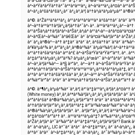
à³à²¤à³à²¤à²¦à³†à²¯à³‡? à²ˆ à²®à²¾à²¤à³à²—à²³à³ 
à²•à²Ÿà³à²Ÿà³†à²¯à²²à³à²²à²¿ à²•à³à²³à²¿à²¤à³ à²¹à³
à²•à²¿à²šà³à²šà²¿à²¨à²¿à²‚à²¦ à²†à²¡à³à²µà²µà²° à²®
à³©. à²Žà²²à³à²²à²¿ à²¹à³à²²à³à²²à³ à²šà³†à²¨à³à²¨à
à²¬à³†à²³à³†à²¦à²¿à²¦à³†à²¯à³‹ à²…à²²à³à²²à²¿à²—à³† à
à²¹à³Šà²¡à³†à²¦à³à²•à³Šà²‚à²¡à³ à²¹à³‹à²—à³à²¤à³à²¤
à²•à³Œà²¬à²¾à²¯à³â€Œà²¨à²¨à³à²¤à²¾à²¦à²°à³ à²Žà²‚à²
à²¨à²¿à²®à²—à³† à²‡à²¨à³à²¨à³‚ à²šà³†à²¨à³à²¨à²¾à²—
à²¥à²µà²¾ à²¸à²°à²¿à²¸à²®à²¾à²¨à²µà²¾à²¦ à²•à³†à²²à²¸
à²¹à³†à²šà³à²šà³ à²¹à²£ à²•à³Šà²Ÿà³à²Ÿà²°à³†, à²…à²
à²‡à²°à³à²µà²¿à²°à²¾? à²µà²¿à²œà²¯ à²•à²°à³à²¨à²¾à
à²¬à²‚à²¦à²¾à²— à³§ à²°à³‚. à²—à³† à²•à³Šà²Ÿà³à²Ÿà³ à²
à²ªà²¡à³†à²¦à³à²•à³Šà²³à³à²³à²²à²¿à²²à³à²²à²µà³‡, à
à²³à³ à²¹à³†à²šà³à²šà³ à²¸à²‚à²¬à²³ à²•à³Šà²Ÿà³à²Ÿà³
à²¾à²°à²°à²¨à³à²¨à³ à²ªà²¡à³†à²¦à³à²•à³Šà²‚à²¡à²°à³† à²
à³©. à²¶à²¿à²µà²¾à²¨à²‚à²¦ à²¹à³‡à²³à²¿à²¦à²‚à²¤à³† 
(White money) à²¸à²‚à²ªà²¾à²¦à²¿à²¸à²¿à²¦à³à²¦à³ à²¨
à²°à³à²šà³ à²®à²¾à²¡à²¿à²¦à²°à³† à²à²¨à³ à²¤à²ªà³à²ª
à²†à²¦à³à²¦à²°à²¿à²‚à²¦à²²à³‡ à²°à²¾à²œà²¾à²°à³‹à²·à
à²®à²¾à²¡à²¿à²¦à³à²¦à³. à²…à²¦à²°à²¿à²‚à²¦ à²²à²¾à²­à²•
à²‡à²¤à²°à²°à³† à²…à²²à³à²²à²µà³‡? à²‰à²³à²¿à²¤à²¾
à²Žà²‚à²¦à³ à²¯à²¾à²°à³ à²¹à³‡à²³à²¿à²¦à³à²¦à³? Bank 
à²¨à³‹à²¡à²¿, LIC à²¯à²¨à³à²¨ à²•à³‡à²³à²¿ à²¨à³‹à²¡à²¿, 
à²³à²¨à³à²¨ à²•à³‡à²³à²¿ à²¨à³‹à²¡à²¿. à²¯à²¾à²µ à²•à³