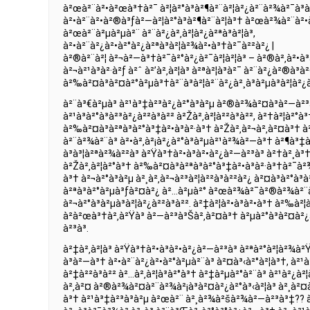
à²œà²¨à²•à²œà³†à²¯ à²¦à²°à³à²¶à²¨à²¦à²¿à²¨à²¾à²¯à³à
à²•à²¨à²•à²®à³ƒà²—à²¦à²°à³à²¶à²¨à²¦à³† à²œà²¾à²¨à²•à
à²œà²¨à²µà²µà²¨ à²¨à²¿à²‚à²¦à²¿à²ªà³à²¦à³,
à²•à²¨à²¿à²•à²°à²¿à²ªà³à²¦à²¾à²•à³†à²¯à²²à²¿ |
à²®à²¨à²¦ à²¬à²—à³†à²¯à²°à²¿à²¯à²¦à²¦à³ – à²®à²‚à²•à³
à²¬à²¹à³à²·à²ƒ à²ˆ à²’à²‚à²¦à³ à²ªà²¦à³à²¯ à²¨à²¿à²®à³
à²‰à²¤à³à²¤à²°à²µà³†à²¨à³à²¦à²¨à²¿à²¸à³à²µà³à²¦à²¿
à²¨à³€à²µà³ à²¹à³‡à²³à²¿à²°à³à²µ à²®à²¾à²¤à³à²—à²³
à²¹à³à²°à³à²³à²¿à²²à³à²² à²Žà²‚à²¦à²²à³à²², à²†à²¦à²°à³
à²‰à²¤à³à²ªà³à²°à³‡à²•à³à²·à³† à²Žà²‚à²¬à²‚à²¤à³† à
à²¨à²¾à²¨à³ à²•à²‚à²¡à²¿à²°à³à²µà²¹à²¾à²—à³† à²¶à³‡à
à³­à³¦à²ªà²¾à²²à³ à²Ÿà³†à²•à³à²•à²¿à²—à²³à³ à²†à²¸à³†à
à²Žà²‚à²¦à²°à³† à²‰à²¤à³à²ªà³à²°à³‡à²•à³à²·à³†à²¯à
à³† à²¬à²°à³à²µ à²¸à²‚à²¬à²³à²¦à²²à³à²²à²¿ à²¤à³à²°à³
à²ªà³à²°à²µà³ƒà²¤à²¿ à²…à²µà²° à²œà²¾à²¯à²®à²¾à²¨à²
à²¬à²°à³à²µà³à²¦à²¿à²²à³à²². à²‡à²¦à²•à³à²•à³† à²‰
à²à²œà³†à²‚à²Ÿà³ à²—à²³à³Šà²‚à²¤à³† à²µà²°à³à²¤à²¿
à²³à³.
à²‡à²‚à²¦à³ à²Ÿà³†à²•à³à²•à²¿à²—à²³à³ à²ªà²°à²¦à²¾à²
à³à²—à³† à²•à²¨à²¿à²•à²°à²µà²¨à³ à²¤à³‹à²°à²¦à³†, à²
à²‡à²²à³à²² à²…à²‚à²¦à³à²°à³† à²‡à²µà²°à²¨à³ à²¹à²¿à²¦
à²‚à²¤ à²®à²¾à²¤à²¨à²¾à²¡à³à²¤à²¿à²°à³‹à²¦à³ à²¸à²¤
à³† à²¹à³‡à²³à³à²µ à²œà²¨ à²¸à²¾à²šà²¾à²—à²³à³‡?? à