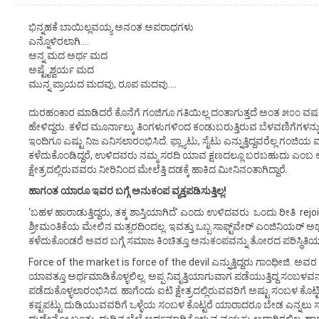
ಭಿನ್ನಹಕೆ ಬಾಯಿಲ್ಲವಯ್ಯ ಅನಂತ ಅಪರಾಧಗಳು
ಎನ್ನೊಳಿರಲಾಗಿ….
ಅನ್ನ ಮದ ಅರ್ಥ ಮದ
ಅಷ್ಟೈಶ್ವರ್ಯ ಮದ
ಮುನ್ನ ಪ್ರಾಯದ ಮದವು, ರೂಪ ಮದವು….
ದುರಹಂಕಾರ ಮಾಡಿದರೆ ಕೊನೆಗೆ ಗಂಜಿಗೂ ಗತಿಯಿಲ್ಲ ದಂತಾಗುತ್ತದೆ ಅಂತ ೫೦೦ 
ಹೇಳಿದ್ದರು. ಕಳೆದ ಮೂರ್ನಾಲ್ಕು ತಿಂಗಳುಗಳಿಂದ ಕಂಡುಬರುತ್ತಿರುವ ಬೆಳವಣಿಗೆಗಳನ್
ಇಂದಿಗೂ ಎಷ್ಟು ನಿಜ ಎನಿಸಲಾರಂಭಿಸಿದೆ. ಫ್ಲ್ಯಾಟು, ಸೈಟು ಎನ್ನುತ್ತಿದ್ದವರೆಲ್ಲ ಗಂಜಿ
ಕಳೆದುಕೊಂಡಿದ್ದರೆ, ಉಳಿದವರು ನಮ್ಮ ಸರದಿ ಯಾವ ಕ್ಷಣದಲ್ಲೂ ಬರಬಹುದು ಎಂಬ ಆತಂಕ 
ಕ್ಷೇತ್ರದಲ್ಲಿರುವವರು ನೀರಿನಿಂದ ಮೇಲೆತ್ತಿ ದಡಕ್ಕೆ ಹಾಕಿದ ಮೀನಿನಂತಾಗಿದ್ದಾರೆ.
ಹಾಗಂತ ಯಾರೂ ಇವರ ಬಗ್ಗೆ ಅನುಕಂಪ ವ್ಯಕ್ತಪಡಿಸುತ್ತಿಲ್ಲ!
‘ಬಹಳ ಹಾರಾಡುತ್ತಿದ್ದರು, ತಕ್ಕ ಶಾಸ್ತಿಯಾಗಿದೆ’ ಎಂದು ಉಳಿದವರು ಒಂದು ರೀತಿ rejoic
ಶ್ರೀಮಂತಿಕೆಯ ಮೇಲಿನ ಮತ್ಸರದಿಂದಲ್ಲ. ಇವತ್ತು ಒಬ್ಬ ಸಾಫ್ಟ್‌ವೇರ್ ಎಂಜಿನಿಯರ್ ಅಥವ
ಕಳೆದುಕೊಂಡರೆ ಅವರ ಬಗ್ಗೆ ಸಮಾಜ ಕಿಂಚಿತ್ತೂ ಅನುಕಂಪವನ್ನು ತೋರದ ಪರಿಸ್ಥಿತಿಯ
Force of the market is force of the devil ಎನ್ನುತ್ತಿದ್ದರು ಗಾಂಧೀಜಿ. ಅವರ 
ಯಾವತ್ತೂ ಅರ್ಥಮಾಡಿಕೊಳ್ಳಲಿಲ್ಲ. ಅಪ್ಪ ನಿವೃತ್ತಿಯಾಗುವಾಗ ಪಡೆಯುತ್ತಿದ್ದ ಸಂಬಳವ
ಪಡೆದುಕೊಳ್ಳಲಾರಂಭಿಸಿದ. ಹಾಗೆಂದು ಐಟಿ ಕ್ಷೇತ್ರದಲ್ಲಿರುವವರಿಗೆ ಅಷ್ಟು ಸಂಬಳ ಕೊಟ್ಟ
ಕಷ್ಟಪಟ್ಟು ದುಡಿಯುವವರಿಗೆ ಒಳ್ಳೆಯ ಸಂಬಳ ಕೊಟ್ಟರೆ ಯಾರಾದರೂ ಬೇಡ ಎನ್ನಲು ಸಾಧ್ಯ