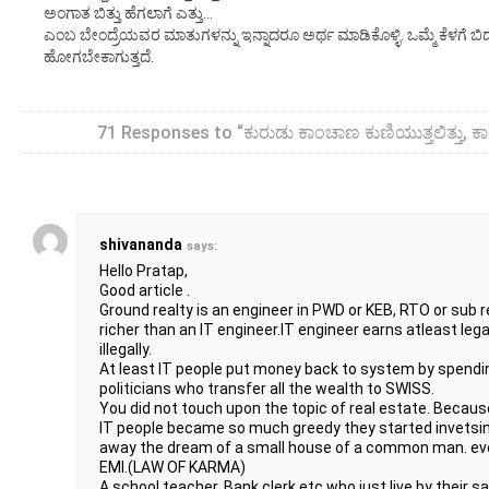
ಅಂಗಾತ ಬಿತ್ತು ಹೆಗಲಾಗೆ ಎತ್ತು…
ಎಂಬ ಬೇಂದ್ರೆಯವರ ಮಾತುಗಳನ್ನು ಇನ್ನಾದರೂ ಅರ್ಥ ಮಾಡಿಕೊಳ್ಳಿ. ಒಮ್ಮೆ ಕೆಳಗೆ ಬ
ಹೋಗಬೇಕಾಗುತ್ತದೆ.
71 Responses to “ಕುರುಡು ಕಾಂಚಾಣ ಕುಣಿಯುತ್ತಲಿತ್ತು, ಕಾಲಿಗ
shivananda
says:
Hello Pratap,
Good article .
Ground realty is an engineer in PWD or KEB, RTO or sub 
richer than an IT engineer.IT engineer earns atleast lega
illegally.
At least IT people put money back to system by spendi
politicians who transfer all the wealth to SWISS.
You did not touch upon the topic of real estate. Becau
IT people became so much greedy they started invetsing 
away the dream of a small house of a common man. even
EMI.(LAW OF KARMA)
A school teacher, Bank clerk etc who just live by their s