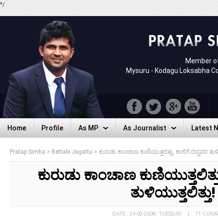
*/
Member of
Mysuru - Kodagu Loksabha C
Home
Profile
As MP
As Journalist
Latest 
Home
Profile
As MP
As Journalist
Latest 
Pratap Simha
>
Bettale Jagattu
>
ಕುರುಡು ಕಾಂಚಾಣ ಕುಣಿಯುತ್ತಲಿತ್ತು, ಕಾಲಿಗೆ ಬಿದ್ದವರ ತುಳಿಯ
ಕುರುಡು ಕಾಂಚಾಣ ಕುಣಿಯುತ್ತಲಿತ್ತು,
ತುಳಿಯುತ್ತಲಿತ್ತು!
DATE : 24-02-2009, TUESDAY | 71 COM