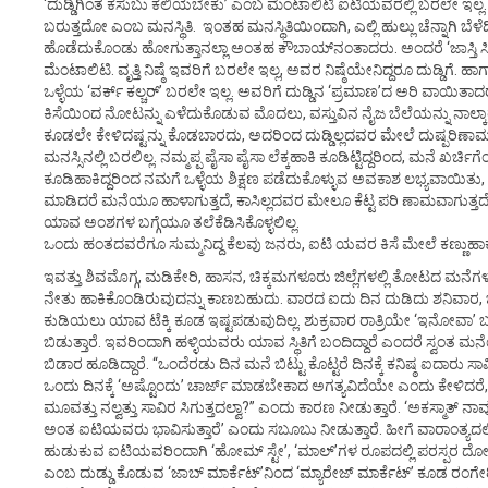
‘ದುಡ್ಡಿಗಿಂತ ಕಸುಬು ಕಲಿಯಬೇಕು’ ಎಂಬ ಮೆಂಟಾಲಿಟಿ ಐಟಿಯವರಲ್ಲಿ ಬರಲೇ ಇಲ
ಬರುತ್ತದೋ ಎಂಬ ಮನಸ್ಥಿತಿ. ಇಂತಹ ಮನಸ್ಥಿತಿಯಿಂದಾಗಿ, ಎಲ್ಲಿ ಹುಲ್ಲು ಚೆನ್ನಾಗಿ ಬೆಳ
ಹೊಡೆದುಕೊಂಡು ಹೋಗುತ್ತಾನಲ್ಲಾ ಅಂತಹ ಕೌಬಾಯ್‌ನಂತಾದರು. ಅಂದರೆ ‘ಜಾಸ್ತಿ ಸ
ಮೆಂಟಾಲಿಟಿ. ವೃತ್ತಿ ನಿಷ್ಠೆ ಇವರಿಗೆ ಬರಲೇ ಇಲ್ಲ, ಅವರ ನಿಷ್ಠೆಯೇನಿದ್ದರೂ ದುಡ್ಡಿಗೆ. ಹಾಗ
ಒಳ್ಳೆಯ ‘ವರ್ಕ್ ಕಲ್ಚರ್’ ಬರಲೇ ಇಲ್ಲ. ಅವರಿಗೆ ದುಡ್ಡಿನ ‘ಪ್ರಮಾಣ’ದ ಅರಿ ವಾಯಿತಾ
ಕಿಸೆಯಿಂದ ನೋಟನ್ನು ಎಳೆದುಕೊಡುವ ಮೊದಲು, ವಸ್ತುವಿನ ನೈಜ ಬೆಲೆಯನ್ನು ನಾಲ್ಕಾ
ಕೂಡಲೇ ಕೇಳಿದಷ್ಟನ್ನು ಕೊಡಬಾರದು, ಅದರಿಂದ ದುಡ್ಡಿಲ್ಲದವರ ಮೇಲೆ ದುಷ್ಪರ
ಮನಸ್ಸಿನಲ್ಲಿ ಬರಲಿಲ್ಲ. ನಮ್ಮಪ್ಪ ಪೈಸಾ ಪೈಸಾ ಲೆಕ್ಕಹಾಕಿ ಕೂಡಿಟ್ಟಿದ್ದರಿಂದ, ಮನೆ ಖರ್ಚಿಗ
ಕೂಡಿಹಾಕಿದ್ದರಿಂದ ನಮಗೆ ಒಳ್ಳೆಯ ಶಿಕ್ಷಣ ಪಡೆದುಕೊಳ್ಳುವ ಅವಕಾಶ ಲಭ್ಯವಾಯಿತು
ಮಾಡಿದರೆ ಮನೆಯೂ ಹಾಳಾಗುತ್ತದೆ, ಕಾಸಿಲ್ಲದವರ ಮೇಲೂ ಕೆಟ್ಟ ಪರಿ ಣಾಮವಾಗುತ್ತದೆ,
ಯಾವ ಅಂಶಗಳ ಬಗ್ಗೆಯೂ ತಲೆಕೆಡಿಸಿಕೊಳ್ಳಲಿಲ್ಲ.
ಒಂದು ಹಂತದವರೆಗೂ ಸುಮ್ಮನಿದ್ದ ಕೆಲವು ಜನರು, ಐಟಿ ಯವರ ಕಿಸೆ ಮೇಲೆ ಕಣ್ಣುಹಾ
ಇವತ್ತು ಶಿವಮೊಗ್ಗ, ಮಡಿಕೇರಿ, ಹಾಸನ, ಚಿಕ್ಕಮಗಳೂರು ಜಿಲ್ಲೆಗಳಲ್ಲಿ ತೋಟದ ಮನ
ನೇತು ಹಾಕಿಕೊಂಡಿರುವುದನ್ನು ಕಾಣಬಹುದು. ವಾರದ ಐದು ದಿನ ದುಡಿದು ಶನಿವಾರ, 
ಕುಡಿಯಲು ಯಾವ ಟೆಕ್ಕಿ ಕೂಡ ಇಷ್ಟಪಡುವುದಿಲ್ಲ. ಶುಕ್ರವಾರ ರಾತ್ರಿಯೇ ‘ಇನೋವಾ
ಬಿಡುತ್ತಾರೆ. ಇವರಿಂದಾಗಿ ಹಳ್ಳಿಯವರು ಯಾವ ಸ್ಥಿತಿಗೆ ಬಂದಿದ್ದಾರೆ ಎಂದರೆ ಸ್ವಂತ ಮನೆಯನ್ನ
ಬಿಡಾರ ಹೂಡಿದ್ದಾರೆ. “ಒಂದೆರಡು ದಿನ ಮನೆ ಬಿಟ್ಟು ಕೊಟ್ಟರೆ ದಿನಕ್ಕೆ ಕನಿಷ್ಠ ಐದಾರು
ಒಂದು ದಿನಕ್ಕೆ ‘ಅಷ್ಟೊಂದು’ ಚಾರ್ಜ್ ಮಾಡಬೇಕಾದ ಅಗತ್ಯವಿದೆಯೇ ಎಂದು ಕೇಳಿದರೆ, “
ಮೂವತ್ತು ನಲ್ವತ್ತು ಸಾವಿರ ಸಿಗುತ್ತದಲ್ವಾ?” ಎಂದು ಕಾರಣ ನೀಡುತ್ತಾರೆ. ‘ಅಕಸ್ಮಾತ್ ನಾವ
ಅಂತ ಐಟಿಯವರು ಭಾವಿಸುತ್ತಾರೆ’ ಎಂದು ಸಬೂಬು ನೀಡುತ್ತಾರೆ. ಹೀಗೆ ವಾರಾಂತ್ಯದ
ಹುಡುಕುವ ಐಟಿಯವರಿಂದಾಗಿ ‘ಹೋಮ್ ಸ್ಟೇ’, ‘ಮಾಲ್’ಗಳ ರೂಪದಲ್ಲಿ ಪರಸ್ಪರ ದ
ಎಂಬ ದುಡ್ಡು ಕೊಡುವ ‘ಜಾಬ್ ಮಾರ್ಕೆಟ್’ನಿಂದ ‘ಮ್ಯಾರೇಜ್ ಮಾರ್ಕೆಟ್’ ಕೂಡ ರಂಗೇರಿ