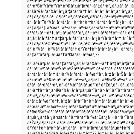
à²¬à³à²¯à²¾à²‚à²•à³ à²¨à³Œà²•à²°à²°à²¿à²—à³† à²¬à²¹
à²•à³Šà²Ÿà³à²Ÿà³ à²®à²¤à²¦à³à²¬à³‡à²•à²¿à²¤à³.à²…à²
à²šà³€à²°à²¾à²¡à²¿à²¦à³à²°à³† à²…à²¦à²¨à³ à²¸à²¹à²¿à²
à²‡à²‚à²¦à³ à²…à²¦à²° à²¸à³à²¥à²¿à²¤à²¿ à²¬à²¦à²²à²¾
à²¬à³à²¯à²¾à²‚à²•à³à²—à²³à³ à²ªà³ˆà²ªà³‹à²Ÿà²¿à²—à³
à²‡à²¦à³‡ à²œà²¨ à²¬à³à²¯à²¾à²‚à²•à³à²—à²³à²²à³à²
à²³à²¿à²—à³†, à²‡à²µà³à²°à²¿à²—à³† à²¹à³€à²—à³† à²†
à²‚à²¦à³à²°à³† à²‡à²µà²°à²¨à³ à²¬à²¿à²Ÿà³à²°à³† à²¯à²
à²†à²¡à³à²¤à²¾à²°à³† à²…à²‚à²¤ à²¬à²¯à²¸à²²à²¿à²²à³
à²¹à²¾à²—à²¾à²¦à³à²°à³† à²Ÿà³†à²•à³à²•à²¿à²—à²³à²¿
à²‡à²°à³à²µ à²µà³†à²¤à³à²¯à²¾à²¸??
à²¨à³€à²µà³ à²¹à³‡à²³à²¿à²¦à²¹à²¾à²—à³† à²‡à²‚à²¦à³ à
à³¯à³¯à²°à²·à³à²Ÿà³ à²Žà²²à³à²²à²° à²•à³ˆà²¨à²²à³à²²
à²³à³à²³à²¦à³† à²•à²¾à²°à³à²¬à²¾à²°à³. à²‡à²¦à³Šà²‚à²
à²«à³à²¯à²¾à²·à²¨à³ à²†à²—à²¿à²¦à³†. à²®à³Šà²¬à³ˆà²²à
à²à²¨à²•à³à²•à³‚ à²¬à²¾à²°à²¦à²µà²¨à³ à²Žà²‚à²¬ à²…à²­
à²•à³†à²²à²¸à²®à²¾à²¡à³à²µà²µà²¨à³ à²•à³ˆà²¨à²²à³à²
à²¹à²¿à²¡à²¿à²¦à³ à²œà³‹à²°à²¾à²—à²¿ à²…à²°à²šà³à²¥ 
à³à²¤à²¾à²¨à³†. à²‡à²¨à³à²¨à³ à²•à³†à²²à²µà²°à³ à²¬à²
à²œà³‹à²°à²¾à²—à²¿ à²¹à²¾à²¡à³ à²¹à²¾à²•à²¿à²•à³Šà²‚à
à²®à³Šà²¬à³ˆà²²à³ à²ªà³à²°à²¦à²°à³à²¶à²¨ à²®à²¾à²¡à
à²µà²¿à²šà²¿à²¤à³à²° à²ªà³à²°à²¾à²£à²¿à²—à²³à²¨à³à²
à²Žà²‚à²¦à³†à²¨à³à²¨à²¬à²¹à³à²¦à³‡?? à²‡à²‚à²¤à²¹ à
à²Ÿà³†à²•à³à²•à²¿à²¸à³à²—à²³ à²¦à³à²‚à²¦à³à²µà³†à²š
à²•à²¾à²°à²£à²µà²¾à²¦à²¿à²¤à³†?? à²‡à²¦à²¨à³à²¨à³ à²