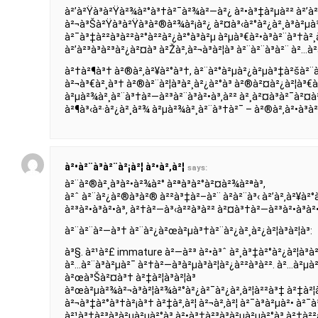
à²’à²Ÿà³à²Ÿà²¾à²°à³†à²¯à²¾à²—à²¿ à²•à³‡à²µà²² à²’à²¬
à²¬à³Šà²Ÿà³à²Ÿà³à²®à²¾à²¡à²¿ à²¤à³‹à²°à²¿à²¸à³à²µà³
à²¯à³‡à²²à³à²²à²°à²²à²¿à²°à³à²µ à²µà³€à²•à³à²¨à³†à²¸à³
à²’à²³à³à²³à²¿à²¤à³ à²Žà²‚à²¬à³à²¦à³ à²¨à²¨à³à²¨ à²…à
à²†à²¶à³† à²®à²‚à²¥à²°à³†, à²¨à²°à²µà²¿à²µà³‡à²šà²¨à
à²¬à³€à²¸à³† à²®à²¨à²¦à³à²¸à²¿à²°à³ à²®à²¤à²¿à²¦à³€à²ª
à²µà²¾à²¸à²¨à³†à²—à²³à²¨à³à²•à³‚à²² à²¸à²¤à³à²¯à²¤à²°
à²¶à³‹à²·à²¿à²¸à²¾ à²µà²¾à²¸à²¨à³†à²¯ – à²®à²‚à²•à³à
à²•à²¨à³à²¨à²¡à²¦ à²•à²‚à²¦
says:
à²¨à²®à²¸à³à²•à²¾à²° à²ªà³à²°à²¤à²¾à²ªà³,
à²ˆ à²¨à²¿à²®à³à²® à²²à³‡à²–à²¨ à²à²¨à³‹ à²’à²‚à²¥à²°
à²³à²•à³à²•à³‚ à²†à²—à³‹à²²à³à²² à²¤à³†à²—à²³à²•à³à²•
à²¨à²¨à²—à³† à²¨à²¿à²œà²µà³†à²¨à²¿à²¸à²¿à²¦à³à²¦à³:
à³§. à²¹à²£ immature à²—à²³ à²•à³ˆ à²¸à³‡à²°à²¿à²¦à³à²¦
à²…à²¨à³à²µà²¯ à²†à²—à³à²µà³à²¦à²¿à²²à³à²². à²…à²µà
à²œà³Šà²¤à³† à²‡à²¦à³à²¦à³
à²œà²µà²¾à²¬à³à²¦à²¾à²°à²¿à²¯à²¿à²‚à²¦à²²à³‡ à²‡à²¦à
à²¬à³‡à²°à³†à²¡à³† à²‡à²‚à²¦ à²¬à²‚à²¦ à²¯à³à²µà²• à²¯à
à²¹à³‡à²³à³à²µà²µà²°à³ à²•à³‡à²³à³à²µà²µà²°à³ à²‡à²²