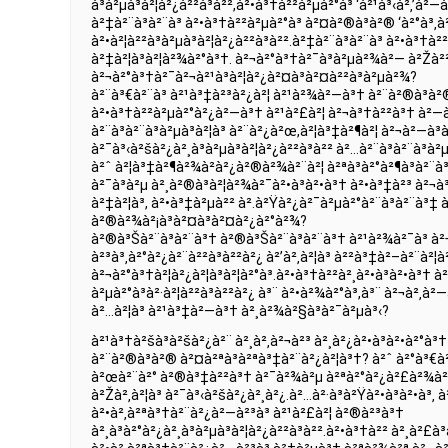
à³à²µà³à²¦à²¿à²²à³à²²,à²•à³†à²²à²µà²°à³ ‘à²¹à³‹à²‚’à²—
à²‡à²¨à³à²¨à³ à²•à³†à²²à²µà²°à³ à²¤à²®à³à²® ‘à²°à³‚à
à²•à²¦à²²à³à²µà³à²¦à²¿à²²à³à²².à²‡à²¨à³à²¨à³ à²•à³†à
à²‡à²¦à³à²¦à²¾à²°à³†. à²¬à²°à³†à²¯à³à²µà²¾à²— à²Žà²²
à²¬à²°à³†à²¯à²¬à²¹à³à²¦à²¿à²¤à³à²¤à²²à³à²µà²¾?
à²¨à³€à²¨à³ à²¹à³‡à²³à²¿à²¦ à²¹à²¾à²—à³† à²¨à²®à³à²
à²•à³†à²²à²µà²°à²¿à²—à³† à²¹à²£à²¦ à²¬à³†à²²à³† à²—à
à²¨à³à²¨à³à²µà³à²¦à³ à²¨à²¿à²œ,à²¦à³‡à²¶à²¦ à²¬à²—à³
à²¯à³‹à²šà²¿à²¸à³à²µà³à²¦à²¿à²²à³à²² à²…à²¨à³à²¨à³à²µà
à²ˆ à²¦à³‡à²¶à²¾à²­à²¿à²®à²¾à²¨à²¦ à²ªà³à²°à²¶à³à²¨à
à²¯à³à²µ à²¸à²®à³à²¦à²¾à²¯à²•à³à²•à³† à²•à³‡à²³ à²¬à
à²‡à²¦à³, à²•à³‡à²µà²² à².à²Ÿà²¿à²¯à²µà²°à²¨à³à²¨à³‡
à²®à²¾à²¡à³à²¤à³à²¤à²¿à²°à²¾?
à²®à³Šà²¨à³à²¨à³† à²®à³Šà²¨à³à²¨à³† à²¹à²¾à²¯à³ à
à²³à³‚à²°à²¿à²¨à²²à³à²²à²¿ à²’à²‚à²¦à³ à²²à³‡à²–à²¨à²¦
à²¬à²°à³†à²¦à²¿à²¦à³à²¦à²°à³.à²•à³†à²²à²¸à²•à³à²•à³† 
à²µà²°à³à²·à²¦à²²à³à²²à²¿ à³¨ à²•à²¾à²°à³,à³¨ à²¬à²‚à²
à²…à²¦à³ à²¹à³‡à²—à³† à²¸à²¾à²§à³à²¯à²µà³‹?
à²¹à³†à²šà³à²šà²¿à²¨ à²¸à²‚à²¬à²³ à²¸à²¿à²•à³à²•à²°à³†
à²¨à²®à³à²® à²¤à²ªà³à²ªà³‡à²¨à²¿à²¦à³†? à²ˆ à²°à³€à
à²œà²¨à²° à²®à³‡à²²à³† à²¯à²¾à²µ à²ªà²°à²¿à²£à²¾à²® 
à²Žà²‚à²¦à³ à²¯à³‹à²šà²¿à²¸à²¿.à²…à²·à³à²Ÿà²•à³à²•à³‚ à
à²•à²‚à²ªà³†à²¨à²¿à²—à²³à³ à²¹à²£à²¦ à²®à²³à³†
à²¸à³à²°à²¿à²¸à³à²µà³à²¦à²¿à²²à³à²².à²•à³†à²² à²¸à²£à³