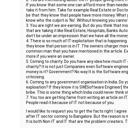
If you know that some one can afford more than needed 
take it from him. Take for example Real Estate or Docto
be that they know that people have more money. What y
know who the culprit is ‘No’. Without knowing you can
3. You are right we are earning. But do you think that mon
that are taking it like Real Estate, Hospitals, Banks Aut
don’t be under an impression that we have all the money
4. There is so much of IT-exploitation that is happening.
they know that person is in IT. The owners charger mo
common man that you have mentioned in the article. Ev
more if you were an owner.
5. Coming to charity. Do you have any idea how much IT
charity? It is not just Companies even Software engine
money is it? Government? No way It is the Software en
criticising.
6. Coming to any government organisation in India. Do yo
exploiation? If they know it is SW[Software Engineer] th
bribe. This is some thing which India could never think o
7. You too are getting fame from writing an article on IT
People read it because of IT not because of you.
I would like to request you to get the facts right. I agree
after IT sector coming to Bangalore. But the reason is 
It is both Non-IT and IT that are the problem creaters. T