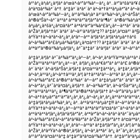
à²¹à²¿à²¡à²¿à²¦à³ à²œà³‹à²°à²¾à²—à²¿ à²…à²°à²šà³à²¥ 
à³à²¤à²¾à²¨à³†. à²‡à²¨à³à²¨à³ à²•à³†à²²à²µà²°à³ à²¬à²
à²œà³‹à²°à²¾à²—à²¿ à²¹à²¾à²¡à³ à²¹à²¾à²•à²¿à²•à³Šà²‚à
à²®à³Šà²¬à³ˆà²²à³ à²ªà³à²°à²¦à²°à³à²¶à²¨ à²®à²¾à²¡à
à²µà²¿à²šà²¿à²¤à³à²° à²ªà³à²°à²¾à²£à²¿à²—à²³à²¨à³à²
à²Žà²‚à²¦à³†à²¨à³à²¨à²¬à²¹à³à²¦à³‡?? à²‡à²‚à²¤à²¹ à
à²Ÿà³†à²•à³à²•à²¿à²¸à³à²—à²³ à²¦à³à²‚à²¦à³à²µà³†à²š
à²•à²¾à²°à²£à²µà²¾à²¦à²¿à²¤à³†?? à²‡à²¦à²¨à³à²¨à³ à²
à²ªà²°à²®à²¾à²µà²¦à²¿ à²¯à³‡à²¨à³à²¦à²¨à³à²¨à²¬à²¹à³
à²‡à²‚à²¦à³ à²¯à²¾à²°à²¿à²—à³‚ à²•à²¸à³à²Ÿà²ªà²¡à²²à³ 
à²Žà²²à³à²²à²°à²¿à²—à³‚ à²¦à²¿à²¡à³€à²°à³ à²¹à²£ à²®à
à²¨à³à²¨à³‹à²¦à³Šà²‚à²¦à³‡ à²¤à²²à³‡à²²à²¿. à²‡à²‚à²¦à³
à²•à³‚à²²à²¿à²•à³†à²²à²¸à²¦ à²†à²³à³à²—à²³à³ à²¸à²¿à²—à³
à²•à²¾à²°à²£ à²®à²¹à²¾à²¨à²—à²° à²‡à²µà²°à²¨à³à²¨à³
à²•à²°à²¿à²¯à³à²¤à²¿à²¦à³†. à²¬à²¾à²°à³, à²•à³Šà²°à²¿
à²³à²²à³à²²à²¿ à²¶à³à²°à²®à²ªà²¡à²¦à³† à²¬à²°à³à²µ à²
à²¬à³†à²µà²°à²¹à²°à²¿à²¸à²¿,à²¬à²¿à²¸à²¿à²²à²²à³à²²à²
à²‡à²¦à³à²µà²¾à²¸à²¿ à²…à²²à³à²²à²µà³‡!!! à²¬à²¹à³à²·à
à²Ÿà³†à²•à³à²•à²¿à²—à²³à³ à²ªà³à²°à²¤à³à²¯à²•à³à²
à²²à³à²²à²¦à²¿à²¦à³à²¦à²°à³‚ à²ªà²°à³‹à²•à³à²·à³à²¯à²
à²•à²¾à²°à²£à²•à²°à³à²¥à²°à³ à²Žà²‚à²¦à²°à³† à²¤à²ªà²
à²Ÿà³†à²•à³à²•à²¿à²¸à³à²—à²³à³ à²‡à²¦à²°à²¿à²‚à²¦ à²¹
à²Žà²¸à³à²Ÿà³‹à²®à²‚à²¦à²¿ à²•à²‚à²ªà²¨à²¿ à²¯à²¿à²‚à²
à²¹à²°à³à²¤à²²à³‡ à²‡à²°à³à²¤à²¾à²°à³†. à²‡à²°à³à²µà