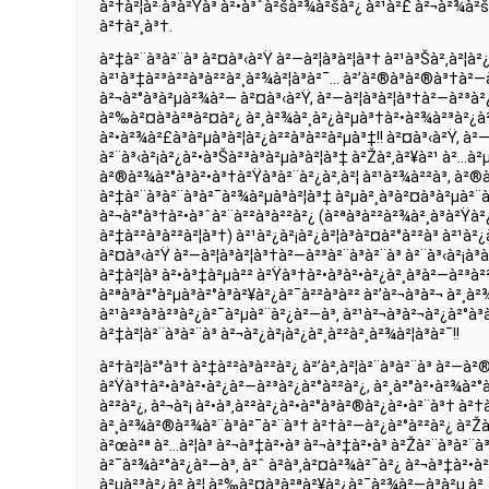
à²†à²¦à²·à³à²Ÿà³ à²•à³ˆà²šà²¾à²šà²¿ à²¹à²£ à²¬à²¾à²
à²†à²¸à³†.
à²‡à²¨à³à²¨à³ à²¤à³‹à²Ÿ à²—à²¦à³à²¦à³† à²¹à³Šà²‚à²¦à²¿
à²¹à³‡à²³à²²à³à²²à²¸à²¾à²¦à³à²¯… à²’à²®à³à²®à³†à²—
à²¬à²°à³à²µà²¾à²— à²¤à³‹à²Ÿ, à²—à²¦à³à²¦à³†à²—à²³à²¿
à²‰à²¤à³à²ªà²¤à²¿ à²¸à²¾à²¸à²¿à²µà³†à²•à²¾à²³à²¿à
à²•à²¾à²£à³à²µà³à²¦à²¿à²²à³à²²à²µà³‡!! à²¤à³‹à²Ÿ, à²—
à²¨à³‹à²¡à²¿à²•à³Šà²³à³à²µà³à²¦à³‡ à²Žà²‚à²¥à²¹ à²…à
à²®à²¾à²°à³à²•à³†à²Ÿà³à²¨à²¿à²‚à²¦ à²¹à²¾à²²à³, à²®
à²‡à²¨à³à²¨à³à²¯à²¾à²µà³à²¦à³‡ à²µà²¸à³à²¤à³à²µà²¨à³
à²¬à²°à³†à²•à³ˆà²¨à²²à³à²²à²¿ (à²ªà³à²²à²¾à²¸à³à²Ÿà²¿
à²‡à²²à³à²²à²¦à³†) à²¹à²¿à²¡à²¿à²¦à³à²¤à²°à²²à³ à²¹à²
à²¤à³‹à²Ÿ à²—à²¦à³à²¦à³†à²—à²³à²¨à³à²¨à³ à²¨à³‹à²¡à³
à²‡à²¦à³ à²•à³‡à²µà²² à²Ÿà³†à²•à³à²•à²¿à²¸à³à²—à²³à²
à²ªà³à²°à²µà³à²°à³à²¥à²¿à²¯à²²à³à²² à²’à²¬à³à²¬ à²¸à
à²¹à²³à³à²³à²¿à²¯à²µà²¨à²¿à²—à³‚ à²¹à²¬à³à²¬à²¿à²°à³
à²‡à²¦à²¨à³à²¨à³ à²¬à²¿à²¡à²¿à²¸à²²à²¸à²¾à²¦à³à²¯!!
à²†à²¦à²°à³† à²‡à²²à³à²²à²¿ à²’à²‚à²¦à²¨à³à²¨à³ à²—à²
à²Ÿà³†à²•à³à²•à²¿à²—à²³à²¿à²°à²²à²¿, à²¸à²°à²•à²¾à²°
à²²à²¿, à²¬à²¡ à²•à³‚à²²à²¿à²•à²°à³à²®à²¿à²•à²¨à³† à²
à²¸à²¾à²®à²¾à²¨à³à²¯à²¨à³† à²†à²—à²¿à²°à²²à²¿ à²Žà²²à
à²œà²ª à²…à²¦à³ à²¬à³‡à²•à³ à²¬à³‡à²•à³ à²Žà²¨à³à²¨à
à²¯à²¾à²°à²¿à²—à³‚ à²ˆ à²­à³‚à²¤à²¾à²¯à²¿ à²¬à³‡à²•à²¿
à²µà²³à²¿à²‚à²¦ à²‰à²¤à³à²ªà²¥à²¿à²¯à²¾à²—à³à²µ à²…à