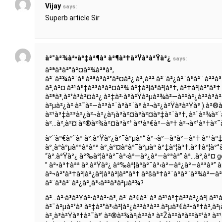
Vijay
says:
Superb article Sir
à²°à²¾à²•à³‡à²¶à³ à²¶à³†à²Ÿà³à²Ÿà²¿
says:
à²ªà³à²°à²¤à²¾à²ªà³,
à²¨à²¾à²¨à³ à²ªà³à²°à²¤à²¿ à²¸à²² à²¨à²¿à²¨à³à²¨ à²²
à²‚à²¤ à²¹à³‡à²³à³à²¤à²¾ à²‡à²¦à³à²¦à³†, à²†à²¦à²°à³†
à²ªà³‚à²°à³à²¤à²¿ à²‡à²·à³à²Ÿà²µà²¾à²—à²²à²¿à²²à³à²²
à²µà²¿à²·à²¯à²—à²³à²¨à³à²¨à³ à²¬à²¿à²Ÿà³à²Ÿà³ ).à²®
à²¹à³‡à²³à²¿à²¬à²¿à²¡à³à²¤à³à²¤à³‡à²¨à³†, à²¨à²¾à²¨à³
à²…à²‚à²¤ à²®à²¾à²¤à³à²° à²¹à³€à²—à³† à²¬à²°à³†à²¯à³
à²¨à³€à²¨à³ à².à²Ÿà²¿à²¯à²µà²° à²¬à²—à³à²—à³† à²¹à³‡à
à²¸à³à²µà²²à³à²ª à²¸à²¤à³à²¯à²µà³ à²‡à²¦à³†.à²†à²¦à
“à².à²Ÿà²¿ à²‰à²¦à³à²¯à³‹à²—à²¿à²—à²³à³” à²…à²‚à²¤ g
” à²•à³†à²² à².à²Ÿà²¿ à²‰à²¦à³à²¯à³‹à²—à²¿à²—à²³à³” 
à²¬à²°à³†à²¦à²¿à²¦à³à²¦à²°à³† à²šà³†à²¨à³à²¨à²¾à²—à²
à²¨à³à²¨à²¿à²¸à³‹à²²à³à²µà²¾?
à²…à²·à³à²Ÿà²•à³à²•à³‚ à²¨à³€à²¨à³ à²¹à³‡à²³à²¿à²¦ à²
à²¯à²µà²°à³ à²‡à²°à³‹à²¦à²¿à²²à³à²².à²µà³€à²•à³†à²‚à²¡à³
à²¸à³à²Ÿà³†à²¯à³’ à²®à²¾à²¡à²²à³ à²Žà²²à³à²²à²°à³ à²