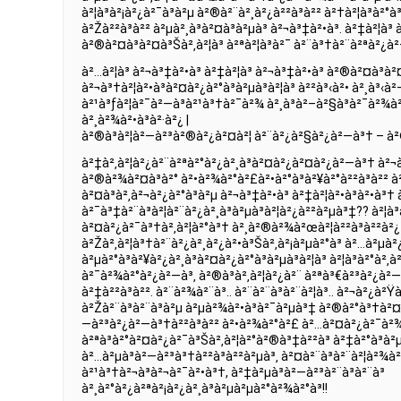
à²¦à³à²¡à²¿à²¯à³à²µ à²®à²¨à²¸à²¿à²²à³à²² à²†à²¦à³à²°à
à²Žà²²à³à²² à²µà²¸à³à²¤à³à²µà³ à²¬à³‡à²•à³. à²‡à²¦à³
à²®à²¤à³à²¤à³Šà²‚à²¦à³ à²ªà²¦à³à²¯ à²¨à³†à²¨à²ªà²¿à
à²…à²¦à³ à²¬à³‡à²•à³ à²‡à²¦à³ à²¬à³‡à²•à³ à²®à²¤à³à²¤
à²¬à³†à²¦à²•à³à²¤à²¿à²°à³à²µà³à²¦à³ à²²à³‹à²• à²¸à³‹à
à²¹à³ƒà²¦à²¯à²—à³à²¹à³†à²¯à²¾ à²¸à³à²–à²§à³à²¯à²¾à
à²¸à²¾à²•à³à²·à²¿ |
à²®à³à²¦à²—à²³à²®à²¿à²¤à²¦ à²¨à²¿à²§à²¿à²—à³† – à²
à²‡à²‚à²¦à²¿à²¨à²ªà²°à²¿à²¸à³à²¤à²¿à²¤à²¿à²—à³† à²¬à
à²®à²¾à²¤à³à²° à²•à²¾à²°à²£à²•à²°à³à²¥à²°à²²à³à²² à²
à²¤à³à²‚à²¬à²¿à²°à³à²µ à²¬à³‡à²•à³ à²‡à²¦à²•à³à²•à³†
à²¯à³‡à²¨à³à²¦à²¨à²¿à²¸à³à²µà³à²¦à²¿à²²à²µà³‡?? à²¦à³
à²¤à²¿à²¯à³†à²‚à²¦à²°à³† à²¸à²®à²¾à²œà²¦à²²à³à²²à²¿ à
à²Žà²‚à²¦à³†à²¨à²¿à²¸à²¿à²•à³Šà²‚à²¡à²µà²°à³ à²…à²µ
à²µà²°à³à²¥à²¿à²¸à³à²¤à²¿à²°à³à²µà³à²¦à³ à²¦à³à²°à²‚
à²¯à²¾à²°à²¿à²—à³‚ à²®à³à²‚à²¦à²¿à²¨ à²ªà³€à²³à²¿à²
à²‡à²²à³à²². à²¨à²¾à²¨à³.. à²¨à²¨à³à²¨à²¦à³.. à²¬à²¿à²
à²Žà²¨à³à²¨à³à²µ à²µà²¾à²•à³à²¯à²µà³‡ à²®à²°à³†à²¤à
—à²³à²¿à²—à³†à²²à³à²² à²•à²¾à²°à²£ à²…à²¤à²¿à²¯à²¾à
à²ªà³à²°à²¤à²¿à²¯à³Šà²‚à²¦à²°à²®à³‡à²²à³ à²‡à²°à³à
à²…à²µà³à²—à²³à³†à²²à³à²²à²µà³‚ à²¤à²¨à³à²¨à²¦à²¾
à²¹à³†à²¬à³à²¬à²¯à²•à³†, à²‡à²µà³à²—à²³à²¨à³à²¨à³
à²¸à²°à²¿à²ªà²¡à²¿à²¸à³à²µà²µà²°à²¾à²°à³!!