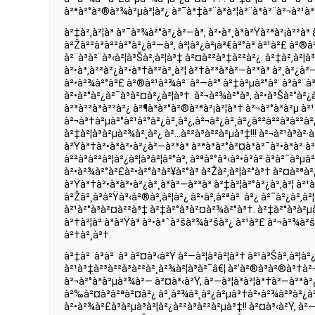
à²ªà²°à²®à²¾à²µà²¦à²¿ à²¯à³‡à²¨à³à²¦à²¨à³à²¨à²¬à²¹à³
à²‡à²‚à²¦à³ à²¯à²¾à²°à²¿à²—à³‚ à²•à²¸à³à²Ÿà²ªà²¡à²²à³ 
à²Žà²²à³à²²à²°à²¿à²—à³‚ à²¦à²¿à²¡à³€à²°à³ à²¹à²£ à²®à
à²¨à³à²¨à³‹à²¦à³Šà²‚à²¦à³‡ à²¤à²²à³‡à²²à²¿. à²‡à²‚à²¦à³
à²•à³‚à²²à²¿à²•à³†à²²à²¸à²¦ à²†à²³à³à²—à²³à³ à²¸à²¿à²—à³
à²•à²¾à²°à²£ à²®à²¹à²¾à²¨à²—à²° à²‡à²µà²°à²¨à³à²¨à³
à²•à²°à²¿à²¯à³à²¤à²¿à²¦à³†. à²¬à²¾à²°à³, à²•à³Šà²°à²¿
à²³à²²à³à²²à²¿ à²¶à³à²°à²®à²ªà²¡à²¦à³† à²¬à²°à³à²µ à²
à²¬à³†à²µà²°à²¹à²°à²¿à²¸à²¿,à²¬à²¿à²¸à²¿à²²à²²à³à²²à²
à²‡à²¦à³à²µà²¾à²¸à²¿ à²…à²²à³à²²à²µà³‡!!! à²¬à²¹à³à²·à
à²Ÿà³†à²•à³à²•à²¿à²—à²³à³ à²ªà³à²°à²¤à³à²¯à²•à³à²
à²²à³à²²à²¦à²¿à²¦à³à²¦à²°à³‚ à²ªà²°à³‹à²•à³à²·à³à²¯à²
à²•à²¾à²°à²£à²•à²°à³à²¥à²°à³ à²Žà²‚à²¦à²°à³† à²¤à²ªà²
à²Ÿà³†à²•à³à²•à²¿à²¸à³à²—à²³à³ à²‡à²¦à²°à²¿à²‚à²¦ à²¹
à²Žà²¸à³à²Ÿà³‹à²®à²‚à²¦à²¿ à²•à²‚à²ªà²¨à²¿ à²¯à²¿à²‚à²
à²¹à²°à³à²¤à²²à³‡ à²‡à²°à³à²¤à²¾à²°à³†. à²‡à²°à³à²µà
à²†à²¦à²·à³à²Ÿà³ à²•à³ˆà²šà²¾à²šà²¿ à²¹à²£ à²¬à²¾à²
à²†à²¸à³†.
à²‡à²¨à³à²¨à³ à²¤à³‹à²Ÿ à²—à²¦à³à²¦à³† à²¹à³Šà²‚à²¦à²¿
à²¹à³‡à²³à²²à³à²²à²¸à²¾à²¦à³à²¯â€¦ à²’à²®à³à²®à³†à
à²¬à²°à³à²µà²¾à²— à²¤à³‹à²Ÿ, à²—à²¦à³à²¦à³†à²—à²³à²¿
à²‰à²¤à³à²ªà²¤à²¿ à²¸à²¾à²¸à²¿à²µà³†à²•à²¾à²³à²¿à
à²•à²¾à²£à³à²µà³à²¦à²¿à²²à³à²²à²µà³‡!! à²¤à³‹à²Ÿ, à²—