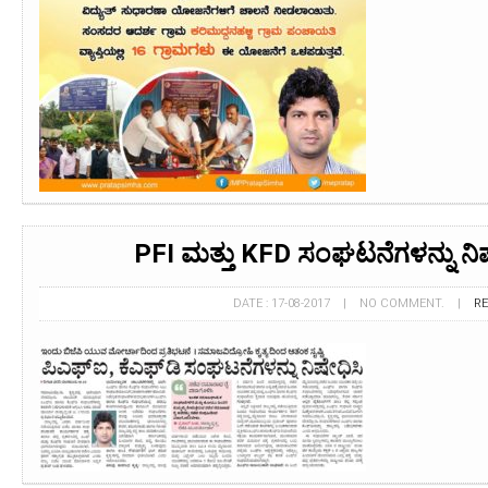
PFI ಮತ್ತು KFD ಸಂಘಟನೆಗಳನ್ನು ನಿ
DATE : 17-08-2017 | NO COMMENT. |
R