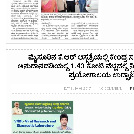
ಮೈಸೂರಿನ ಕೆ.ಆರ್ ಆಸ್ಪತ್ರೆಯಲ್ಲಿ ಕೇಂದ್
ಅನುದಾನದಡಿಯಲ್ಲಿ 1.43 ಕೋಟಿ ವೆಚ್ಚದಲ್ಲಿ 
ಪ್ರಯೋಗಾಲಯ ಉದ್ಘಾಟನ
DATE : 19-08-2017 | NO COMMENT. |
R