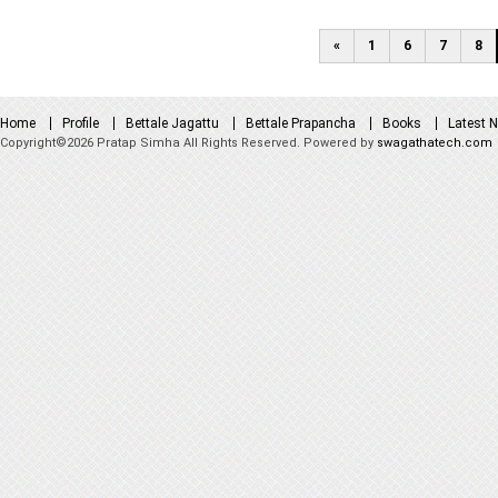
«
1
6
7
8
Home
Profile
Bettale Jagattu
Bettale Prapancha
Books
Latest 
Copyright©2026 Pratap Simha All Rights Reserved. Powered by
swagathatech.com