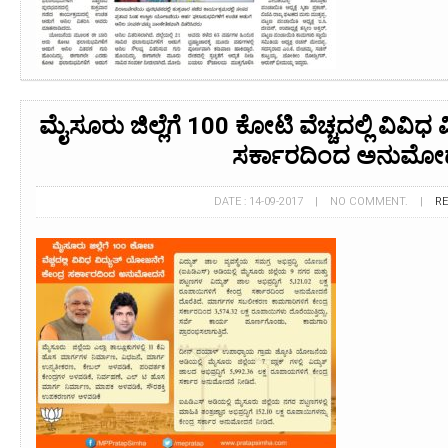
ಮೈಸೂರು ಜಿಲ್ಲೆಗೆ 100 ಕೋಟಿ ವೆಚ್ಚದಲ್ಲಿ ವಿವಿಧ 
ಸರ್ಕಾರದಿಂದ ಅನುಮೋ
DATE : 14-09-2017 | NO COMMENT. |
R