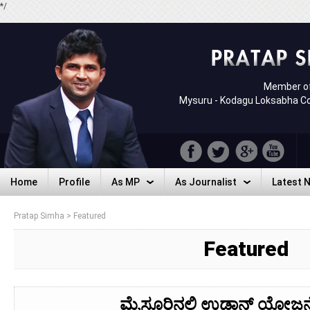
*/
Member of
Mysuru - Kodagu Loksabha C
Home
Profile
As MP
As Journalist
Latest 
Home
Profile
As MP
As Journalist
Latest 
Pratap Simha
>
Featured
Featured
ಮೈಸೂರಿನಲ್ಲಿ ಉಡಾನ್ ಯೋಜನೆ