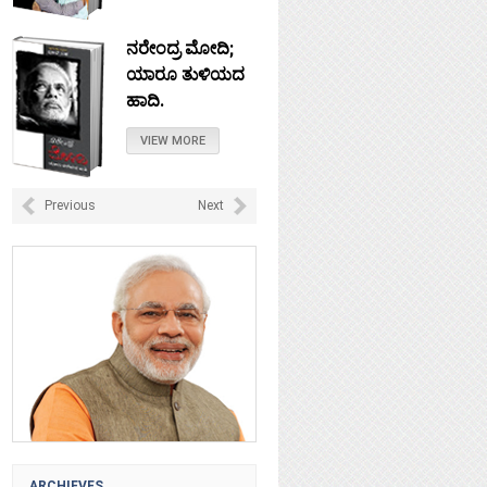
ನರೇಂದ್ರ ಮೋದಿ;
ಯಾರೂ ತುಳಿಯದ
ಹಾದಿ.
VIEW MORE
ನೇತಾಜಿ: ಚಲೋ
Previous
Next
ದಿಲ್ಲಿ ಎಂದು
ಹೋದರೆಲ್ಲಿ?
VIEW MORE
ಟಿಪ್ಪು ಸುಲ್ತಾನ :
ಸ್ವಾತಂತ್ರವೀರನಾ?
VIEW MORE
ARCHIEVES