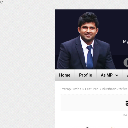
*/
My
Home
Profile
As MP
Home
Profile
As MP
Pratap Simha
>
Featured
>
ಮಂಗಳೂರು ಚಲೋ
DA