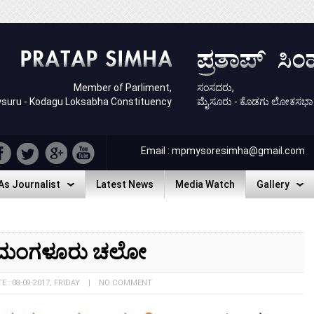
Member of Parliment,
ಸಂಸದರು,
suru - Kodagu Loksabha Constituency
ಮೈಸೂರು - ಕೊಡಗು ಲೋಕಸಭಾ ಕ್ಷ
Email : mpmysoresimha@gmail.com
As Journalist
Latest News
Media Watch
Gallery
As Journalist
Latest News
Media Watch
Gallery
ಮಂಗಳೂರು ಚಲೋ
TE : 08-09-2017, FRIDAY | NO COMMENT