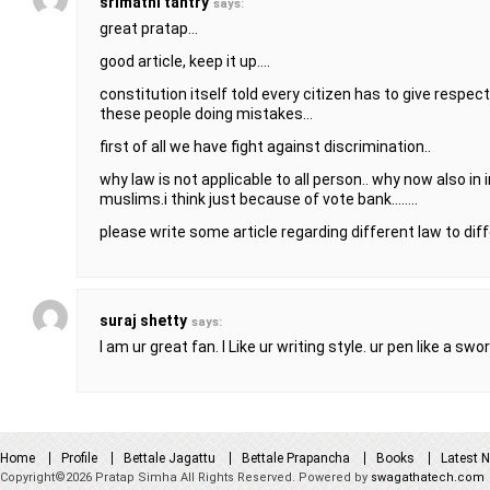
srimathi tantry
says:
great pratap…
good article, keep it up….
constitution itself told every citizen has to give respec
these people doing mistakes…
first of all we have fight against discrimination..
why law is not applicable to all person.. why now also in 
muslims.i think just because of vote bank……..
please write some article regarding different law to dif
suraj shetty
says:
I am ur great fan. I Like ur writing style. ur pen like a swor
Home
Profile
Bettale Jagattu
Bettale Prapancha
Books
Latest 
Copyright©2026 Pratap Simha All Rights Reserved. Powered by
swagathatech.com