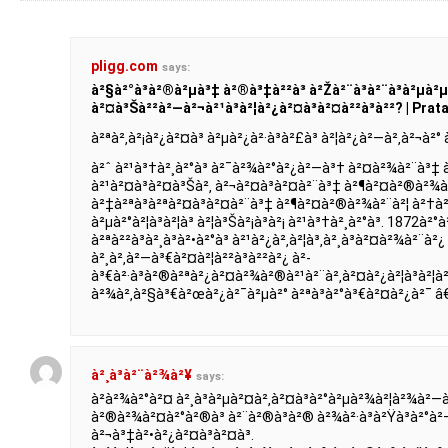
pligg.com
says:
à²§à²°à³à²®à²µà³‡ à²®à³‡à²²à³ à²Žà²¨à³à²¨à³à²µà²µà
à²¤à³Šà²²à²—à²¬à²¹à³à²¦à²¿à²¤à³à²¤à²²à³à²²? | Pra
à²ªà²‚à²¡à²¿à²¤à³ à²µà²¿à²·à³à²£à³ à²¦à²¿à²—à²‚à²¬à²° à²
à²ˆ à²¹à³†à²¸à²°à³ à²¯à²¾à²°à²¿à²—à³† à²¤à²¾à²¨à³‡ 
à²¹à²¤à³à²¤à³Šà²‚ à²¬à²¤à³à²¤à²¨à³‡ à²¶à²¤à²®à²¾à²
à²‡à²ªà³à²ªà²¤à³à²¤à²¨à³‡ à²¶à²¤à²®à²¾à²¨à²¦ à²†à²¦
à²µà²°à²¦à³à²¦à³ à²¦à³Šà²¡à³à²¡ à²¹à³†à²¸à²°à³. 1872à²
à²ªà²²à³à²¸à³à²•à²°à³ à²¹à²¿à²‚à²¦à³‚à²¸à³à²¤à²¾à²¨à²
à²¸à²‚à²—à³€à²¤à²¦à²²à³à²²à²¿ à²­
à³€à²·à³à²®à²ªà²¿à²¤à²¾à²®à²¹à²¨à²‚à²¤à²¿à²¦à³à²¦à²
à²¾à²‚à²§à³€à²œà²¿à²¯à²µà²° à²ªà³à²°à³€à²¤à²¿à²¯ â
à²¸à³à²¨à²¾à²¥
says:
à²­à²¾à²°à²¤ à²¸à³à²µà²¤à²‚à²¤à³à²°à²µà²¾à²¦à²¾à²—à
à²®à²¾à²¤à²°à²®à³ à²¨à²®à³à²® à²¾à²·à³à²Ÿà³à²°
à²¬à³‡à²•à²¿à²¤à³à²¤à³.