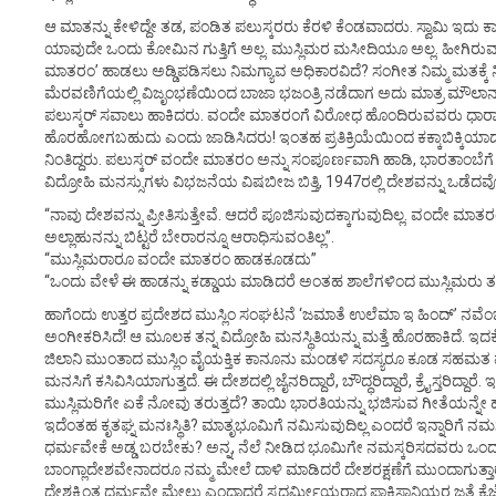
ಆ ಮಾತನ್ನು ಕೇಳಿದ್ದೇ ತಡ, ಪಂಡಿತ ಪಲುಸ್ಕರರು ಕೆರಳಿ ಕೆಂಡವಾದರು. ಸ್ವಾಮಿ ಇದು ಕಾ
ಯಾವುದೇ ಒಂದು ಕೋಮಿನ ಗುತ್ತಿಗೆ ಅಲ್ಲ. ಮುಸ್ಲಿಮರ ಮಸೀದಿಯೂ ಅಲ್ಲ. ಹೀಗಿರು
ಮಾತರಂ’ ಹಾಡಲು ಅಡ್ಡಿಪಡಿಸಲು ನಿಮಗ್ಯಾವ ಅಧಿಕಾರವಿದೆ? ಸಂಗೀತ ನಿಮ್ಮ ಮತಕ್ಕೆ ನಿಷ
ಮೆರವಣಿಗೆಯಲ್ಲಿ ವಿಜೃಂಭಣೆಯಿಂದ ಬಾಜಾ ಭಜಂತ್ರಿ ನಡೆದಾಗ ಅದು ಮಾತ್ರ ಮೌಲಾನಾ
ಪಲುಸ್ಕರ್ ಸವಾಲು ಹಾಕಿದರು. ವಂದೇ ಮಾತರಂಗೆ ವಿರೋಧ ಹೊಂದಿರುವವರು ಧಾರ
ಹೊರಹೋಗಬಹುದು ಎಂದು ಜಾಡಿಸಿದರು! ಇಂತಹ ಪ್ರತಿಕ್ರಿಯೆಯಿಂದ ಕಕ್ಕಾಬಿಕ್ಕಿಯ
ನಿಂತಿದ್ದರು. ಪಲುಸ್ಕರ್ ವಂದೇ ಮಾತರಂ ಅನ್ನು ಸಂಪೂರ್ಣವಾಗಿ ಹಾಡಿ, ಭಾರತಾಂಬೆಗೆ
ವಿದ್ರೋಹಿ ಮನಸ್ಸುಗಳು ವಿಭಜನೆಯ ವಿಷಬೀಜ ಬಿತ್ತಿ, 1947ರಲ್ಲಿ ದೇಶವನ್ನು ಒಡ
“ನಾವು ದೇಶವನ್ನು ಪ್ರೀತಿಸುತ್ತೇವೆ. ಆದರೆ ಪೂಜಿಸುವುದಕ್ಕಾಗುವುದಿಲ್ಲ. ವಂದೇ ಮಾ
ಅಲ್ಲಾಹುನನ್ನು ಬಿಟ್ಟರೆ ಬೇರಾರನ್ನೂ ಆರಾಧಿಸುವಂತಿಲ್ಲ”.
“ಮುಸ್ಲಿಮರಾರೂ ವಂದೇ ಮಾತರಂ ಹಾಡಕೂಡದು”
“ಒಂದು ವೇಳೆ ಈ ಹಾಡನ್ನು ಕಡ್ಡಾಯ ಮಾಡಿದರೆ ಅಂತಹ ಶಾಲೆಗಳಿಂದ ಮುಸ್ಲಿಮರು ತಮ್ಮ 
ಹಾಗೆಂದು ಉತ್ತರ ಪ್ರದೇಶದ ಮುಸ್ಲಿಂ ಸಂಘಟನೆ ‘ಜಮಾತೆ ಉಲೆಮಾ ಇ ಹಿಂದ್’ ನವೆ
ಅಂಗೀಕರಿಸಿದೆ! ಆ ಮೂಲಕ ತನ್ನ ವಿದ್ರೋಹಿ ಮನಸ್ಥಿತಿಯನ್ನು ಮತ್ತೆ ಹೊರಹಾಕಿದೆ. ಇದಕ್
ಜಿಲಾನಿ ಮುಂತಾದ ಮುಸ್ಲಿಂ ವೈಯಕ್ತಿಕ ಕಾನೂನು ಮಂಡಳಿ ಸದಸ್ಯರೂ ಕೂಡ ಸಹಮತ ವ
ಮನಸಿಗೆ ಕಸಿವಿಸಿಯಾಗುತ್ತದೆ. ಈ ದೇಶದಲ್ಲಿ ಜೈನರಿದ್ದಾರೆ, ಬೌದ್ಧರಿದ್ದಾರೆ, ಕ್ರೈಸ್ತರಿದ್ದ
ಮುಸ್ಲಿಮರಿಗೇ ಏಕೆ ನೋವು ತರುತ್ತದೆ? ತಾಯಿ ಭಾರತಿಯನ್ನು ಭಜಿಸುವ ಗೀತೆಯನ್ನೇ ಹಾಡ
ಇದೆಂತಹ ಕೃತಘ್ನ ಮನಃಸ್ಥಿತಿ? ಮಾತೃಭೂಮಿಗೆ ನಮಿಸುವುದಿಲ್ಲ ಎಂದರೆ ಇನ್ನಾರಿಗೆ ನಮಸ
ಧರ್ಮವೇಕೆ ಅಡ್ಡ ಬರಬೇಕು? ಅನ್ನ, ನೆಲೆ ನೀಡಿದ ಭೂಮಿಗೇ ನಮಸ್ಕರಿಸದವರು ಒಂದು
ಬಾಂಗ್ಲಾದೇಶವೇನಾದರೂ ನಮ್ಮ ಮೇಲೆ ದಾಳಿ ಮಾಡಿದರೆ ದೇಶರಕ್ಷಣೆಗೆ ಮುಂದಾಗುತ್ತಾರ
ದೇಶಕ್ಕಿಂತ ಧರ್ಮವೇ ಮೇಲು ಎಂದಾದರೆ ಸ್ವಧರ್ಮೀಯರಾದ ಪಾಕಿಸ್ತಾನಿಯರ ಜತೆ ಕೈ