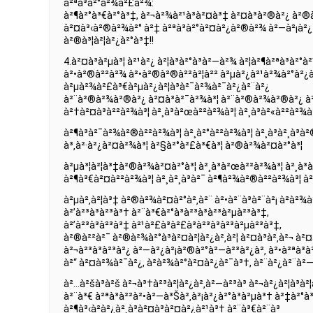
à²ªà³à²°à²¾à²£à²¾:
à²¶à²°à³€à²°à³‡, à²¬à²¾à²¹à³à²¤à³‡ à²¤à³à²®à²¿ à²®à
à²¤à³‹à²®à²¾à²° à²‡ à²ªà³à²°à²¤à²¿à²®à²¾ à²—à²¡à²¿
à²®à³¦à²¦à²¿à²°à³‡!!
4.à²¤à³à²µà³¦ à²¹à²¿ à²¦à³à²°à³à²—à²¾ à²¦à²¶à²ªà³à²
à²•à²®à²²à²¾ à²•à²®à²®à²²à²¦à²² à²µà²¿à²¹à²¾à²°à²¿
à²µà²¾à²£à³€à²µà²¿à²¦à³à²¯à²¾à²¯à²¿à²¨à²¿
à²¨à²®à²¾à²®à²¿ à²¤à³à²¯à²¾à³¦ à²¨à²®à²¾à²®à²¿ à
à²†à²¤à³à²²à²¾à³¦ à²¸à³à²œà²²à²¾à³¦ à²¸à³à²«à²²à²¾à
à²¶à³à²¯à²¾à²®à²²à²¾à³¦ à²¸à²°à²²à²¾à³¦ à²¸à³à²¸à³à
à³‚à²·à²¿à²¤à²¾à³¦ à²§à²°à²£à³€à³¦ à²®à²¾à²¤à²°à³¦
à²µà³¦à²¦à³‡à²®à²¾à²¤à²°à³¦ à²¸à³à²œà²²à²¾à³¦ à²¸à³
à²¶à³€à²¤à²²à²¾à³¦ à²¸à²¸à³à²¯ à²¶à²¾à²®à²²à²¾à³¦ 
à²µà²‚à²¦à³‡ à²®à²¾à²¤à²°à²‚à²¨ à²•à²¨à³à²¨à²¡ à²­à²¾
à²’à²³à³à²³à³† à²¨à³€à²°à³à²³à³à²³à²µà²³à³‡,
à²’à²³à³à²³à³‡ à²¹à²£à³à²£à³à²³à³à²³à²µà²³à³‡,
à²®à²²à²¯ à²®à²¾à²°à³à²¤à²¦à²¿à²‚à²¦ à²¤à³à²‚à²¬ à²¤
à²¬à²³à³à²³à²¿ à²—à²¿à²¡à²®à²°à²—à²³à²¿à²‚ à²•à²ªà³à²
à²“ à²¤à²¾à²¯à²¿, à²­à²¾à²°à²¤à²¿à²¯à³†, à²¨à²¿à²¨à²
à²…à²šà³à²š à²¬à³†à²³à²¦à²¿à²‚à²—à²³à³ à²¬à²¿à²¦à³à²¦à
à²¨à³€ à²ªà³à²²à²•à²—à³Šà²‚à²¡à²¿à²°à³à²µà³† à²‡à²°à³
à²¶à³‹à²­à²¿à²¸à³à²¤à³à²¤à²¿à²¹à³† à²¨à³€à²¨à³