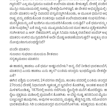
ಗ್ಯಾರಂಟಿ? ಎಲ್ಲ ಮುಸ್ಲಿಮರೂ ಜಮಾತೆ ಉಲೇಮಾ ಮಾತು ಕೇಳುತ್ತಾರೆ, ದೇಶಕ್ಕೆ ವಂದಿಸಲು ನ
ಮುಸ್ಲಿಂ ಸಮುದಾಯದಲ್ಲಿ ಸಾಕಷ್ಟು ದೇಶಪ್ರೇಮಿಗಳಿದ್ದಾರೆ, ಈ ದೇಶದ ಅಭಿವೃದ್ಧಿಯಲ್ಲ
ವಂದೇ ಮಾತರಂ ಅನ್ನೇ ವಿವಾದದ ವಸ್ತುವನ್ನಾಗಿಸಿಕೊಂಡು, ಆ ಮೂಲಕ ಧರ್ಮದ ಆಧಾ
ರಾಷ್ಟ್ರವನ್ನು ಪಡೆದುಕೊಂಡ ನಂತರವೂ ಜಮಾತೆ ಉಲೇಮಾದಂತಹ ಸಂಘಟನೆಗಳು ಸ್ವಾತಂತ್
ಮನಸ್ಥಿತಿಯನ್ನು ಏಕೆ ಇಂದಿಗೂ ಮುಂದುವರಿಸಿಕೊಂಡು ಬರುತ್ತಿವೆ? ಏಕೆ ಧರ್ಮವನ್ನು 
ವರ್ತಿಸುವುದಿಲ್ಲ? ಏಕೆ ರಾಷ್ಟ್ರೀಯ ಮುಖ್ಯವಾಹಿನಿಯಿಂದ ದೂರ ಹಾಗೂ ಪ್ರತ್ಯೇಕವಾಗಿರಲು
ಸಂಗೀತಗಾರ ಎ.ಆರ್. ರೆಹಮಾನ್‌ಗೆ, ಖ್ಯಾತ ಸಿನಿಮಾ ಸಾಹಿತ್ಯ ರಚನೆಕಾರ ಜಾವೆದ್ 
ಮಾತರಂ ಉಳಿದ ಮುಸ್ಲಿಮರಿಗೇಕೆ ಅದೇ ದೊಡ್ಡ ಅಡಚಣೆಯಾಗುತ್ತದೆ? ಅಷ್ಟಕ್ಕೂ ವಂದ
ನೋವುಂಟಾಗುವಂಥದ್ದೇನಿದೆ?
ವಂದೇ ಮಾತರಂ
ಸುಜಲಾಂ ಸುಫಲಾಂ ಮಲಯಜ ಶೀತಲಾಂ
ಸಸ್ಯಶ್ಯಾಮಲಾಂ ಮಾತರಂ
ಈ ಹಾಡನ್ನು ಹಾಡಲು ಏಕೆ ಧರ್ಮ ಅಡ್ಡಬರಬೇಕು? ಅನ್ನ, ನೆಲೆ ನೀಡಿದ ಭಾರತಾಂಬೆಗೆ
ಮಾತರಂ) ಎಂದು ಹಾಡಲು ಏನು ತ್ರಾಸ? ಬಂಕಿಮ ಚಂದ್ರರು ಇಂಥದ್ದೊಂದು ದೇಶಪ್ರೇಮ 
ಏಕೆ?
ಈಗಿನ ಪಶ್ಚಿಮ ಬಂಗಾಳದ, 24 ಪರಗಣ ಜಿಲ್ಲೆಯ, ಕಾಂತಲ ಪದದಲ್ಲಿ ಬಂಕಿಮ ಚಂದ್ರರ
27ರಂದು) ದೇಶಕ್ಕೆ ನಿಧಾನವಾಗಿ ಸ್ವಾತಂತ್ರ್ಯದ ಜ್ವರವೇರ ತೊಡಗಿತ್ತು. ಅಂತಹ ಕಾಲ
ಮಿಳಿತಗೊಂಡಿತ್ತು. 1875ರಲ್ಲಿ ಅವರು ರಜೆಗೆಂದು ರೈಲನ್ನೇರಿ ಮನೆಗೆ ಹೊರಟಿದ್ದರ
ರೈಲು ಪ್ರಕೃತಿಯ ಮಡಿಲಲ್ಲಿ ಪ್ರಯಾಣಿಸ ತೊಡಗಿತು. ಆ ಬೆಟ್ಟ-ಗುಡ್ಡ, ಹಸಿರಿನಿಂದ ಮೈದು
ಬಣ್ಣಬಣ್ಣದ ಹೂವುಗಳು, ಅವುಗಳ ಅಂದವನ್ನು ಮತ್ತಷ್ಟು ಹೆಚ್ಚಿಸಿದ್ದ ನದಿ, ಸರೋವರಗಳು,
ಭಾರತಮಾತೆಯ ಸಿರಿ ಬಂಕಿಮಚಂದ್ರರ ಮನಸೂರೆಗೊಳಿಸಿತು. ಕವಿಹೃದಯ ತುಂಬಿತು,