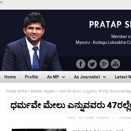
*/
Member of
Mysuru - Kodagu Loksabha C
Home
Profile
As MP
As Journalist
Latest 
Home
Profile
As MP
As Journalist
Latest 
Pratap Simha
>
Bettale Jagattu
>
ಧರ್ಮವೇ ಮೇಲು ಎನ್ನುವವರು 47ರಲ್ಲೇ ತೊಲಗಬಹುದಿತ್ತಲ್
ಧರ್ಮವೇ ಮೇಲು ಎನ್ನುವವರು 47ರಲ್ಲೇ
DATE : 10-11-2009, TUESDAY | 14 COM