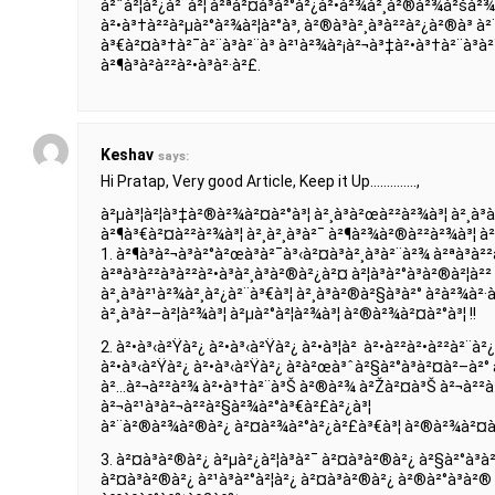
à²ˆà²¦à²¿à²¨à²¦ à²ªà²¤à³à²°à²¿à²•à²¾à²¸à²®à²¾à²šà²¾à
à²•à³†à²²à²µà²°à²¾à²¦à²°à³‚ à²®à³à²¸à³à²²à²¿à²®à³ à
à³€à²¤à³†à²¯à²¨à³à²¨à³ à²¹à²¾à²¡à²¬à³‡à²•à³†à²¨à³à²
à²¶à³à²­à²²à²•à³à²·à²£.
Keshav
says:
Hi Pratap, Very good Article, Keep it Up…………..,
à²µà³¦à²¦à³‡à²®à²¾à²¤à²°à³¦ à²¸à³à²œà²²à²¾à³¦ à²¸à³
à²¶à³€à²¤à²²à²¾à³¦ à²¸à²¸à³à²¯ à²¶à²¾à²®à²²à²¾à³¦ 
1. à²¶à³à²¬à³à²°à²œà³à²¯à³‹à²¤à³à²¸à³à²¨à²¾ à²ªà³
à²ªà³à²²à³à²²à²•à³à²¸à³à²®à²¿à²¤ à²¦à³à²°à³à²®à²¦à²²
à²¸à³à²¹à²¾à²¸à²¿à²¨à³€à³¦ à²¸à³à²®à²§à³à²° à²­à²¾à²·
à²¸à³à²–à²¦à²¾à³¦ à²µà²°à²¦à²¾à³¦ à²®à²¾à²¤à²°à³¦ !!
2. à²•à³‹à²Ÿà²¿ à²•à³‹à²Ÿà²¿ à²•à³¦à² à²•à²²à²•à²²à²¨à
à²•à³‹à²Ÿà²¿ à²•à³‹à²Ÿà²¿ à²­à²œà³ˆà²§à²°à³à²¤à²–à²°
à²…à²¬à²²à²¾ à²•à³†à²¨à³Š à²®à²¾ à²Žà²¤à³Š à²¬à²²à
à²¬à²¹à³à²¬à²²à²§à²¾à²°à³€à²£à²¿à³¦
à²¨à²®à²¾à²®à²¿ à²¤à²¾à²°à²¿à²£à³€à³¦ à²®à²¾à²¤à²°
3. à²¤à³à²®à²¿ à²µà²¿à²¦à³à²¯ à²¤à³à²®à²¿ à²§à²°à³
à²¤à³à²®à²¿ à²¹à³à²°à²¦à²¿ à²¤à³à²®à²¿ à²®à²°à³à²® 