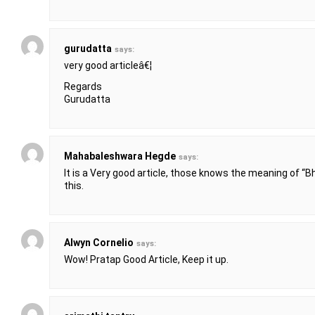
gurudatta
says:
very good articleâ€¦
Regards
Gurudatta
Mahabaleshwara Hegde
says:
It is a Very good article, those knows the meaning of “B
this.
Alwyn Cornelio
says:
Wow! Pratap Good Article, Keep it up.