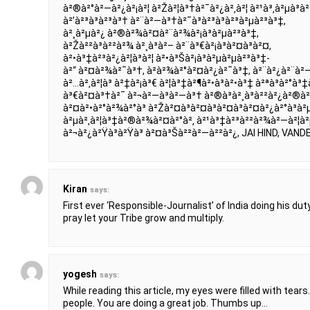
à²®à²°à²—à²¿à²¡à²¦ à²Žà²¦à³†à²¯à²¿à²‚à²¦ à²¹à³‚à²µà³à²
à²’à²³à³à²³à³† à²¨à²—à³†à²¯à³à²³à³à²³à²µà²³à³‡,
à²¸à²µà²¿ à²®à²¾à²¤à²¨à²¾à²¡à³à²µà²³à³‡,
à²Žà²²à³à²²à²¾ à²¸à³à²– à²¨à³€à²¡à³à²¤à³à²¤,
à²•à³‡à²³à²¿à²¦à³à²¦ à²•à³Šà²¡à³à²µà²µà²³à³‡-
à²“ à²¤à²¾à²¯à³†, à²­à²¾à²°à²¤à²¿à²¯à³‡, à²¨à²¿à²¨à²
à²…à²‚à²¦à³ à²‡à²¡à³€ à²¦à³‡à²¶à²•à³à²•à³‡ à²ªà³à²°à³
à³€à²¤à³†à²¯ à²¬à²—à³à²—à³† à²®à³à²¸à³à²²à²¿à²®à²°
à²¤à²•à²°à²¾à²°à³ à²Žà²¤à³à²¤à³à²¤à³à²¤à²¿à²°à³à²
à²µà²‚à²¦à³‡à²®à²¾à²¤à²°à²‚ à²¹à³‡à²³à²²à²¾à²—à²¦à²µ
à²¬à²¿à²Ÿà³à²Ÿà³ à²¤à³Šà²²à²—à²²à²¿, JAI HIND, VA
Kiran
says:
First ever ‘Responsible-Journalist’ of India doing his du
pray let your Tribe grow and multiply.
yogesh
says:
While reading this article, my eyes were filled with tear
people. You are doing a great job. Thumbs up…