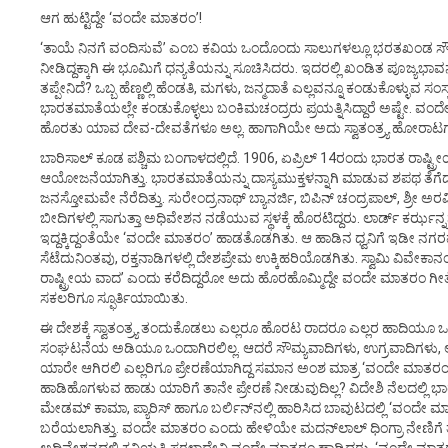
ಆಗ ಹುಟ್ಟಿದ್ದೇ ‘ವಂದೇ ಮಾತರಂ’!
‘ತಾಯೆ ನಿನಗೆ ವಂದಿಸುವೆ’ ಎಂಬ ಕವಿಯ ಒಂದೊಂದು ಸಾಲುಗಳಲ್ಲೂ ಭರತಖಂಡ ಸೌಂದರ
ನೀಡಿದ್ದಕ್ಕಾಗಿ ಈ ಭೂಮಿಗೆ ಧನ್ಯತೆಯನ್ನು ಸೂಚಿಸಿದರು. ಇದರಲ್ಲಿ ಖಂಡಿತ ಪೂಜ್ಯಭ
ತಪ್ಪೇನಿದೆ? ಒಬ್ಬ ಹೆಣ್ಣಲ್ಲಿ ಹೆಂಡತಿ, ಮಗಳು, ಜನ್ಮದಾತೆ ಎಲ್ಲವನ್ನೂ ಕಂಡುಕೊಳ್ಳುವ ಸಂಸ್ಕೃತ
ಭಾರತಮಾತೆಯಲ್ಲೇ ಕಂಡುಕೊಳ್ಳಲು ಬಂಕಿಮಚಂದ್ರರು ಪ್ರಯತ್ನಿಸಿದ್ದಾರೆ ಅಷ್ಟ
ಹೊರತು ಯಾವ ದೇವ-ದೇವತೆಗಳೂ ಅಲ್ಲ. ಹಾಗಾಗಿಯೇ ಅದು ಸ್ವಾತಂತ್ರ್ಯ ಹೋರಾಟಗ
ಬಾರಿಸಾಲ್ ಕೂಡ ಪಶ್ಚಿಮ ಬಂಗಾಳದಲ್ಲಿದೆ. 1906, ಏಪ್ರಿಲ್ 14ರಂದು ಭಾರತ ರಾಷ್ಟ್ರೀ
ಆಯೋಜನೆಯಾಗಿತ್ತು. ಭಾರತಮಾತೆಯನ್ನು ದಾಸ್ಯಮುಕ್ತಳನ್ನಾಗಿ ಮಾಡುವ ಶಪಥ ತೆಗೆದುಕೊ
ಜನಸ್ತೋಮವೇ ನೆರೆದಿತ್ತು. ಸುರೇಂದ್ರನಾಥ್ ಬ್ಯಾನರ್ಜಿ, ಬಿಪಿನ್ ಚಂದ್ರಪಾಲ್, ಶ್ರೀ ಅರ
ಬೀದಿಗಳಲ್ಲಿ ಸಾಗುತ್ತಾ ಅಧಿವೇಶನ ನಡೆಯುವ ಸ್ಥಳಕ್ಕೆ ಹೊರಟಿದ್ದರು. ಲಾರ್ಡ್ ಕರ್ಝ
ಇದ್ದಕ್ಕಿದ್ದಂತೆಯೇ ‘ವಂದೇ ಮಾತರಂ’ ಹಾಡತೊಡಗಿತು. ಆ ಹಾಡಿನ ಧ್ವನಿಗೆ ಇ
ಸೆಟೆದುನಿಂತವು, ರಕ್ತನಾಡಿಗಳಲ್ಲಿ ದೇಶಪ್ರೇಮ ಉಕ್ಕಿಹರಿಯೊಡಗಿತು. ಸ್ವಾಮಿ ವಿವೇಕಾನಂ
ರಾಷ್ಟ್ರೀಯ ವಾದ’ ಎಂದು ಕರೆದಿದ್ದರೋ ಅದು ಹೊರಹೊಮ್ಮಿದ್ದೇ ವಂದೇ ಮಾತರಂ ಗ
ಸಕಲರಿಗೂ ಸ್ಫೂರ್ತಿಯಾಯಿತು.
ಈ ದೇಶಕ್ಕೆ ಸ್ವಾತಂತ್ರ್ಯ ತಂದುಕೊಡಲು ಎಲ್ಲರೂ ಹೊರಟ ರಾದರೂ ಎಲ್ಲರ ಹಾದಿಯೂ ಒ
ಸಂಘಟನೆಯ ಅಡಿಯೂ ಒಂದಾಗಿರಲಿಲ್ಲ. ಆದರೆ ಸೌಮ್ಯವಾದಿಗಳು, ಉಗ್ರವಾದಿಗಳು, ಅಹ
ಯಾರೇ ಆಗಿರಲಿ ಎಲ್ಲರಿಗೂ ಪ್ರೇರಣೆಯಾಗಿದ್ದ ಸಮಾನ ಅಂಶ ಮಾತ್ರ ‘ವಂದೇ ಮಾತರಂ’. ಈ
ಹಾಡಿಹೊಗಳುವ ಹಾಡು ಯಾರಿಗೆ ತಾನೇ ಪ್ರೇರಣೆ ನೀಡುವುದಿಲ್ಲ? ವಿದೇಶಿ ನೆಲದಲ್ಲಿ 
ಮೇಡಮ್ ಕಾಮಾ, ಪ್ಯಾರಿಸ್ ಹಾಗೂ ಬರ್ಲಿನ್‌ನಲ್ಲಿ ಹಾರಿಸಿದ ಬಾವುಟದಲ್ಲಿ ‘ವಂದೇ ಮ
ಬರೆಯಲಾಗಿತ್ತು. ವಂದೇ ಮಾತರಂ ಎಂದು ಹೇಳಿಯೇ ಮದನ್‌ಲಾಲ್ ಧಿಂಗ್ರಾ ನೇಣಿಗೆ ತಲ