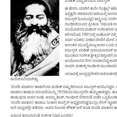
ಪಂಡಿತ್ ವಿಷ್ಣು ದಿಗಂಬರ ಪಲುಸ್ಕರ್!
ಈ ಹೆಸರು ಯಾರಿಗೆ ತಾನೇ ಗೊತ್ತಿಲ್ಲ? ಹ
ಇಪ್ಪತ್ತನೇ ಶತಮಾನದ ಆದಿಯಲ್ಲಿ ಅವರದ್ದು
ಪಲುಸ್ಕರ್ ಹಿಂದೂಸ್ತಾನಿ ಶಾಸ್ತ್ರೀಯ ಸಂಗ
ಗಾಂಧೀಜಿಯವರ ಪ್ರೀತಿಯ ‘ರಘುಪತಿ ರಾ
ಸಂಯೋಜಿಸಿದ ಮಹಾನ್ ಸಂಗೀತಗಾರ ಅವರು
ಕಲಿಸಲೆಂದು 1901ರಲ್ಲಿ ಲಾಹೋರ್ ನಲ್ಲಿ 
ಸಾರ್ವ ಜನಿಕರು ನೀಡಿದ ದೇಣಿಗೆ ಮೇಲೆ 
ಆನಂತರ ಮುಂಬೈನಲ್ಲೂ ಅದರ ಒಂದು ಶಾಖೆಯನ
ಪಲುಸ್ಕರ್, ಪಂಡಿತ್ ನಾರಾಯಣರಾವ್ ವ್ಯ
ಮುಂತಾದ ಸಂಗೀತ ಕ್ಷೇತ್ರದ ದಿಗ್ಗಜರಿಗೆ ಪಲ
ಆಂದೋಲನದ ನೇರ ಸಂಪರ್ಕವಿದ್ದ ಅವರಿಗ
ರಾಯ್, ಮಹಾತ್ಮ ಗಾಂಧೀಜಿ ಮುಂತಾದವರು 
೧೯೨೩ರಲ್ಲಿ ಆಂಧ್ರಪ್ರದೇಶದ ಕಾಕಿನಾಡದಲ್
ಆಯೋಜನೆಯಾಗಿತ್ತು.
‘ವಂದೇ ಮಾತರಂ’ ಹಾಡಲೆಂದು ಪಂಡಿತ್ ವಿಷ್ಣು ದಿಗಂಬರ ಪಲುಸ್ಕರ್ ಆಗಮಿಸಿದ್ದರು. ಕ
ಮಾತರಂ ಹಾಡುವ ಪರಂಪರೆಯನ್ನು 1915ರಿಂದ ಪಲುಸ್ಕರರೇ ಹುಟ್ಟುಹಾಕಿದ್ದರು. ತಾವ
ಹಾಡುವುದು ಅವರ ರೂಢಿ. ಅದನ್ನು ತಿಲಕ್, ಗಾಂಧೀಜಿ ಸೇರಿದಂತೆ ನಾಡೇ ಒಪ್ಪಿಕೊಂಡಿತ್
‘ವಂದೇ ಮಾತರಂ’ ಹಾಡಲು ನಿಂತಾಗ ಕಾಂಗ್ರೆಸ್ ಅಧ್ಯಕ್ಷರಾಗಿದ್ದ(ಮುಸ್ಲಿಂ ಲೀಗ್ ಸ್ಥ
ಅಲಿ ಮಧ್ಯದಲ್ಲೇ ತಡೆದರು. ಅವರ ಸೋದರ ಶೌಕತ್ ಅಲಿ ಕೂಡ ವಂದೇ ಮಾತರಂ ಹಾಡುವ
ಇಸ್ಲಾಂನ ಕಾನೂನಿನಂತೆ ಸಂಗೀತ ನಿಷಿದ್ಧ ಎಂದರು!