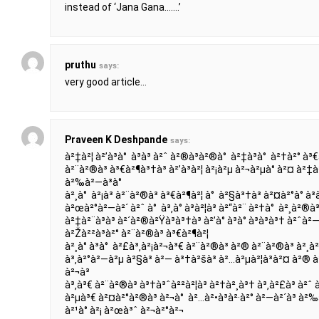
instead of ‘Jana Gana…….’
pruthu
says:
very good article…
Praveen K Deshpande
says:
à²‡à²¦ à²’à³à° à³à³ à²ˆ à²®à³à²®à° à²‡à³à° à²†à²° à³
à²¨à²®à³ à³€à²¶à³†à³ à²’à³à²¦ à²¡à²µ à²¬à²µà° à²¤ à²‡à²
à²‰à²—à³à°
à²¸à° à²¡à³ à²¨à²®à³ à³€à²¶à²¦ à° à²§à³†à³ à²¤à²°à° à³
à²œà²°à²—à²´ à²ˆ à° à³‚à° à³à²¦à³ à²“à²¨ à²†à° à²¸à²®à³
à²‡à²¨à³à³ à²´à²®à²Ÿà³à³†à³ à²’à° à³à° à³à³à³† à²ˆà
à²Žà²²à³à²° à²¨à²®à³ à³€à²¶à²¦
à²¸à° à³à° à²£à³‚à²¡à²¬à³€ à²¨à²®à³ à²® à²¨à²®à³ à²¸à²
à³‚à²°à²—à²µ à²§à³ à²— à³†à²šà³ à²…à²µà²¦à³à²¤ à²® à²¸
à²¬à³
à³‚à³€ à²¨à²®à³ à³†à³ˆà²²à²¦à³ à²†à²¸à³† à³‚à²£à³ à²ˆ 
à²µà³€ à²¤à²°à²®à³ à²¬à° à²…à²•à³à²·à²° à²—à²´à³ à²‰à
à²¹à° à²¡ à²œà³ˆ à²¬à²°à²¬