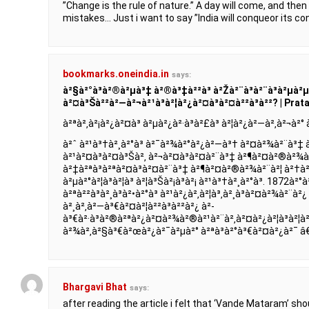
”Change is the rule of nature.” A day will come, and then
mistakes… Just i want to say ”India will conqueor its co
bookmarks.oneindia.in
says:
à²§à²°à³à²®à²µà³‡ à²®à³‡à²²à³ à²Žà²¨à³à²¨à³à²µà²µà
à²¤à³Šà²²à²—à²¬à²¹à³à²¦à²¿à²¤à³à²¤à²²à³à²²? | Pra
à²ªà²‚à²¡à²¿à²¤à³ à²µà²¿à²·à³à²£à³ à²¦à²¿à²—à²‚à²¬à²° à²
à²ˆ à²¹à³†à²¸à²°à³ à²¯à²¾à²°à²¿à²—à³† à²¤à²¾à²¨à³‡ 
à²¹à²¤à³à²¤à³Šà²‚ à²¬à²¤à³à²¤à²¨à³‡ à²¶à²¤à²®à²¾à²
à²‡à²ªà³à²ªà²¤à³à²¤à²¨à³‡ à²¶à²¤à²®à²¾à²¨à²¦ à²†à²¦
à²µà²°à²¦à³à²¦à³ à²¦à³Šà²¡à³à²¡ à²¹à³†à²¸à²°à³. 1872à²
à²ªà²²à³à²¸à³à²•à²°à³ à²¹à²¿à²‚à²¦à³‚à²¸à³à²¤à²¾à²¨à²
à²¸à²‚à²—à³€à²¤à²¦à²²à³à²²à²¿ à²­
à³€à²·à³à²®à²ªà²¿à²¤à²¾à²®à²¹à²¨à²‚à²¤à²¿à²¦à³à²¦à²
à²¾à²‚à²§à³€à²œà²¿à²¯à²µà²° à²ªà³à²°à³€à²¤à²¿à²¯ â
Bhargavi Bhat
says:
after reading the article i felt that ‘Vande Mataram’ sh