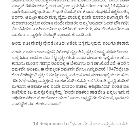
ಅಧಿವೇಶನದಲ್ಲಿ ಕವಿಯತ್ರಿ ಸರಳಾದೇವಿ ವಂದೇ ಮಾತರಂ ಹಾಡಿದರು. ‘ವಂದೇ ಮಾತರಂ
ಮದ್ರಾಸ್ ರೆಜಿಮೆಂಟ್‌ನಲ್ಲಿ ದಂಗೆ ಎಬ್ಬಿಸಲು ಪ್ರಯತ್ನಿಸಿ ದರೆಂಬ ಕಾರಣಕ್ಕೆ 14 ಸೈನಿಕರನ್ನ
ಮಲೇಷಿಯಾದಲ್ಲಿ ಇಂಡಿಯನ್ ಇಂಡಿಪೆಂಡೆನ್ಸ್ ಲೀಗ್ ಎಂಬ ಸಂಘಟನೆ ಕಟ್ಟಿಕೊಂಡಿದ್ದ ಕ
ಬರ್ಧನ್, ಅಬ್ದುಲ್ ಕಾದಿರ್ ಮತ್ತು ಫೈಝ ಬಾಯಲ್ಲಿ ವಂದೇ ಮಾತರಂ ಪಠಿಸುತ್ತಲೇ ನ
ಸುಭಾಷ್‌ಚಂದ್ರಬೋಸರಂತೂ ವಂದೇ ಮಾತರಂ ಅನ್ನು ‘ಆಝಾದ್ ಹಿಂದ್ ಫೌಜ್‌ನ(ಭಾರತ
ಘೋಷಿಸಿದರು. ಖುದಿರಾಮನಿಂದ ಭಗತ್‌ಸಿಂಗ್, ರಾಜಗುರು, ಸುಖದೇವ್‌ನವರೆಗೂ ಎಲ್ಲ 
ಮಾತರಂ’ ಎನ್ನುತ್ತಲೇ ದೇಶಕ್ಕಾಗಿ ಪ್ರಾಣಾರ್ಪಣೆ ಮಾಡಿದರು.
ಅಂದು ಇಡೀ ದೇಶಕ್ಕೇ ಪ್ರೇರಣೆ ನೀಡಿದ ಗೀತೆಯ ಬಗ್ಗೆ ಮುಸ್ಲಿಮರು ಇಂದಿಗೂ ತಕರಾರು ಎ
ವಂದೇ ಮಾತರಂ ಹಾಡುವುದಕ್ಕೆ ವಿರೋಧ ವ್ಯಕ್ತಪಡಿಸಿ, ಪ್ರತ್ಯೇಕ ರಾಷ್ಟ್ರ ಪಡೆದುಕ
ಕಾಲ್ತೆಗೆದರು. ಆದರೆ ಅವರು ನೆಟ್ಟ ಪ್ರತ್ಯೇಕತೆಯ ಮರದ ಬೇರುಗಳು ಇಲ್ಲಿಯೇ ಉಳಿದ
ಕಾನೂನು ಮಂಡಳಿ ಸದಸ್ಯರ ರೂಪದಲ್ಲಿ ಆ ಬೇರುಗಳು ಈಗ ಚಿಗುರೊಡೆದಿವೆ. ಆದರೆ ನಮ್ಮನ್
ಧರ್ಮವೇ ಅಂತಿಮ, ಈ ದೇಶಕ್ಕಿಂತ ಧರ್ಮವೇ ಮೇಲು ಎನ್ನುವುದಾರೆ 1947ರಲ್ಲೇ ಭಾರ
ಬೇಡವೆಂದಿದ್ದರು? ಪ್ರತ್ಯೇಕ ಮುಸ್ಲಿಂ ರಾಷ್ಟ್ರ ಪಡೆದುಕೊಂಡ ಮೇಲೂ ಇಲ್ಲಿಯೇ ಉಳಿದುಕ
ಗಡಿಗಳ ಭೇದವಿಲ್ಲ ಎನ್ನುತ್ತೇವೆ. ಅಂತಹ ಸಂಗೀತವನ್ನು ಒಲಿಸಿಕೊಂಡಿದ್ದ ವ್ಯಕ್ತಿ ಪಂಡಿತ್
ಮೌಲಾನಾ ಅಹಮದ್ ಅಲಿ ವಂದೇ ಮಾತರಂ ಹಾಡಲು ಅಡ್ಡಿಪಡಿಸಿದಾಗ ಪಂಡಿತ ಪ
ಉಣಿಸುವ ಕವಿ ಮನಸ್ಸೇ ರೊಚ್ಚಿಗೆದ್ದು, “ವಂದೇ ಮಾತರಂ ಹಾಡಬೇಡಿ ಎನ್ನಲು ಇದು
ಅಧಿವೇಶನದಿಂದ ಹೊರಹೋಗಬಹುದು” ಎಂದು ಅಧ್ಯಕ್ಷನಿಗೇ ಹೇಳಿದಂತೆ, ಭಾರತ
ವಂಶಸ್ಥರಿಗೆ ಈಗ ಹೇಳುವವರಾರು?!
14 Responses to “ಧರ್ಮವೇ ಮೇಲು ಎನ್ನುವವರು 47ರಲ್