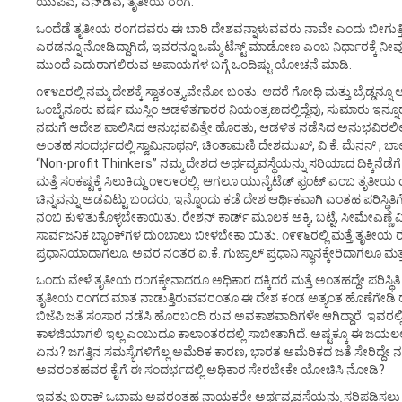
ಯುಪಿಎ, ಎನ್‌ಡಿಎ, ತೃತೀಯ ರಂಗ.
ಒಂದೆಡೆ ತೃತೀಯ ರಂಗದವರು ಈ ಬಾರಿ ದೇಶವನ್ನಾಳುವವರು ನಾವೇ ಎಂದು ಬೀಗುತ್ತಿದ್ದ
ಎರಡನ್ನೂ ನೋಡಿದ್ದಾಗಿದೆ, ಇವರನ್ನೂ ಒಮ್ಮೆ ಟೆಸ್ಟ್ ಮಾಡೋಣ ಎಂಬ ನಿರ್ಧಾರಕ್ಕೆ
ಮುಂದೆ ಎದುರಾಗಲಿರುವ ಅಪಾಯಗಳ ಬಗ್ಗೆ ಒಂದಿಷ್ಟು ಯೋಚನೆ ಮಾಡಿ.
೧೯೪೭ರಲ್ಲಿ ನಮ್ಮ ದೇಶಕ್ಕೆ ಸ್ವಾತಂತ್ರ್ಯವೇನೋ ಬಂತು. ಆದರೆ ಗೋಧಿ ಮತ್ತು ಬ್ರೆಡ್ಡನ್ನೂ
ಒಂಬೈನೂರು ವರ್ಷ ಮುಸ್ಲಿಂ ಆಡಳಿತಗಾರರ ನಿಯಂತ್ರಣದಲ್ಲಿದ್ದೆವು, ಸುಮಾರು ಇನ್ನೂರು ವರ
ನಮಗೆ ಆದೇಶ ಪಾಲಿಸಿದ ಆನುಭವವಿತ್ತೇ ಹೊರತು, ಆಡಳಿತ ನಡೆಸಿದ ಅನುಭವಿರಲಿಲ್ಲ. ಅದ
ಅಂತಹ ಸಂದರ್ಭದಲ್ಲಿ ಸ್ವಾಮಿನಾಥನ್, ಚಿಂತಾಮಣಿ ದೇಶಮುಖ್, ವಿ.ಕೆ. ಮೆನನ್ , 
“Non-profit Thinkers” ನಮ್ಮ ದೇಶದ ಅರ್ಥವ್ಯವಸ್ಥೆಯನ್ನು ಸರಿಯಾದ ದಿಕ್ಕಿನ
ಮತ್ತೆ ಸಂಕಷ್ಟಕ್ಕೆ ಸಿಲುಕಿದ್ದು ೧೯೮೯ರಲ್ಲಿ. ಆಗಲೂ ಯುನೈಟೆಡ್ ಫ್ರಂಟ್ ಎಂಬ ತೃತೀಯ
ಚಿನ್ನವನ್ನು ಅಡವಿಟ್ಟು ಬಂದರು, ಇನ್ನೊಂದು ಕಡೆ ದೇಶ ಆರ್ಥಿಕವಾಗಿ ಎಂತಹ ಪರಿಸ್ಥಿ
ನಂಬಿ ಕುಳಿತುಕೊಳ್ಳಬೇಕಾಯಿತು. ರೇಶನ್ ಕಾರ್ಡ್ ಮೂಲಕ ಅಕ್ಕಿ, ಬಟ್ಟೆ, ಸೀಮೇಎಣ್ಣೆ
ಸಾರ್ವಜನಿಕ ಬ್ಯಾಂಕ್‌ಗಳ ದುಂಬಾಲು ಬೀಳಬೇಕಾ ಯಿತು. ೧೯೯೬ರಲ್ಲಿ ಮತ್ತೆ ತೃತ
ಪ್ರಧಾನಿಯಾದಾಗಲೂ, ಅವರ ನಂತರ ಐ.ಕೆ. ಗುಜ್ರಾಲ್ ಪ್ರಧಾನಿ ಸ್ಥಾನಕ್ಕೇರಿದಾಗಲೂ ಮತ್ತದೇ
ಒಂದು ವೇಳೆ ತೃತೀಯ ರಂಗಕ್ಕೇನಾದರೂ ಅಧಿಕಾರ ದಕ್ಕಿದರೆ ಮತ್ತೆ ಅಂತಹದ್ದೇ ಪರಿಸ್ಥಿ
ತೃತೀಯ ರಂಗದ ಮಾತ ನಾಡುತ್ತಿರುವವರಂತೂ ಈ ದೇಶ ಕಂಡ ಅತ್ಯಂತ ಹೊಣೆಗೇಡಿ ರಾಜ
ಬಿಜೆಪಿ ಜತೆ ಸಂಸಾರ ನಡೆಸಿ ಹೊರಬಂದಿ ರುವ ಅವಕಾಶವಾದಿಗಳೇ ಆಗಿದ್ದಾರೆ. ಇವರಲ್ಲಿ ತ
ಕಾಳಜಿಯಾಗಲಿ ಇಲ್ಲ ಎಂಬುದೂ ಕಾಲಾಂತರದಲ್ಲಿ ಸಾಬೀತಾಗಿದೆ. ಅಷ್ಟಕ್ಕೂ ಈ ಜಯಲಲಿ
ಏನು? ಜಗತ್ತಿನ ಸಮಸ್ಯೆಗಳಿಗೆಲ್ಲ ಅಮೆರಿಕ ಕಾರಣ, ಭಾರತ ಅಮೆರಿಕದ ಜತೆ ಸೇರಿದ್ದೇ ನ
ಅವರಂತಹವರ ಕೈಗೆ ಈ ಸಂದರ್ಭದಲ್ಲಿ ಅಧಿಕಾರ ಸೇರಬೇಕೇ ಯೋಚಿಸಿ ನೋಡಿ?
ಇವತ್ತು ಬರಾಕ್ ಒಬಾಮ ಅವರಂತಹ ನಾಯಕರೇ ಅರ್ಥವ್ಯವಸ್ಥೆಯನ್ನು ಸರಿಪಡಿಸಲು