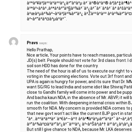
à²ªà²¥à²¦à²²à³à²²à²¿à²°à³à²µ à²¨à²®à³à²® à²¦à³‡à²¶à²•
à²ªà²•à³à²·,à²ªà³à²°à²§à²¾à²¨à²¿à²¯à²¨à³à²¨à³ à²šà³
à²œà²µà²¾à²¬à³à²¦à²¾à²°à²¿ à²Žà²²à³à²² à²­à²¾à²°à²¤
à²•à²°à³à²¤à²µà³à²¯.
Pravs
says:
Hello Prathap,
Nice article, Your points have to reach masses, particul
JD(s) belt. People should not vote for 3rd class front. I
soil son HDD has done for the country.
The need of the hour is all of us to execute our right t
voting in the upcoming elections. Vote out 3rf front a
UPA is again is hungry for power, and its sure that Dr. MM
want SG/RG to lead India and some idiot like Shivraj Pa
close to Gandhi family will come into power and be pupp
And bacha kaun NDA, in the absence of Mr. ABVP, it will b
run the coalition. With deepening internal crisis within BJP
smooth for NDA. My concern is provided NDA comes to 
that new govt won’t act like the current BJP govt in stat
“à²…à²²à³à²ªà²¨à³€à²—à³† à²à²¶à³à²µà²°à³à²¯ à²¬à²‚à²
à²°à²¾à²¤à³à²°à²¿à²¯à²²à²¿ à²•à³Šà²¡à³† à²¹à²¿à²¡à²¿
But still I give chance to NDA, because Mr. LKA deserves a