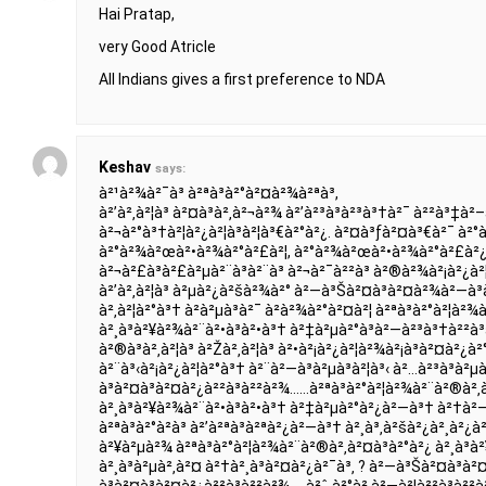
Hai Pratap,
very Good Atricle
All Indians gives a first preference to NDA
Keshav
says:
à²¹à²¾à²¯à³ à²ªà³à²°à²¤à²¾à²ªà³,
à²’à²‚à²¦à³ à²¤à³à²‚à²¬à²¾ à²’à²³à³à²³à³†à²¯ à²²à³‡à²–
à²¬à²°à³†à²¦à²¿à²¦à³à²¦à³€à²°à²¿. à²¤à³ƒà²¤à³€à²¯ à²°à
à²°à²¾à²œà²•à²¾à²°à²£à²¦, à²°à²¾à²œà²•à²¾à²°à²£à²
à²¬à²£à³à²£à²µà²¨à³à²¨à³ à²¬à²¯à²²à³ à²®à²¾à²¡à²¿à²
à²’à²‚à²¦à³ à²µà²¿à²šà²¾à²° à²—à³Šà²¤à³à²¤à²¾à²—à³
à²‚à²¦à²°à³† à²­à²µà³à²¯ à²­à²¾à²°à²¤à²¦ à²ªà³à²°à²¦à²
à²¸à³à²¥à²¾à²¨à²•à³à²•à³† à²‡à²µà²°à³à²—à²³à³†à²²à³
à²®à³à²‚à²¦à³ à²Žà²‚à²¦à³ à²•à²¡à²¿à²¦à²¾à²¡à³à²¤à²¿à²°
à²¨à³‹à²¡à²¿à²¦à²°à³† à²¨à²—à³à²µà³à²¦à³‹ à²…à²³à³à²
à³à²¤à³à²¤à²¿à²²à³à²²à²¾……à²ªà³à²°à²¦à²¾à²¨à²®à²‚
à²¸à³à²¥à²¾à²¨à²•à³à²•à³† à²‡à²µà²°à²¿à²—à³† à²†à
à²ªà³à²°à²­à³ à²’à²ªà³à²ªà²¿à²—à³† à²¸à³‚à²šà²¿à²¸à²¿
à²¥à²µà²¾ à²ªà³à²°à²¦à²¾à²¨à²®à²‚à²¤à³à²°à²¿ à²¸à³à²
à²¸à³à²µà²‚à²¤ à²†à²¸à³à²¤à²¿à²¯à³‚ ? à²—à³Šà²¤à³à