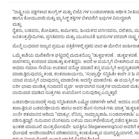
“ರಾಷ್ಟ್ರೀಯ ಪಕ್ಷಗಳಾದ ಕಾಂಗ್ರೆಸ್ ಮತ್ತು ಬಿಜೆಪಿ ಗಳ ಬಂಡವಾಳಶಾಹಿ ಆರ್ಥಿಕ ನೀತಿ
ಹಾಗೂ ಕೋಮುವಾದಿ ಮತ್ತು ಫ್ಯಾಸಿಸ್ಟ್ ಶಕ್ತಿಗಳ ಬೆಳವಣಿಗೆ ಇವುಗಳ ವಿರುದ್ಧವಾಗಿ
ಮತ್ತು
ರೈತರು, ಬಡವರು, ಶೋಷಿತರು, ಕಾರ್ಮಿಕರು, ಹಿಂದುಳಿದ ವರ್ಗದವರು, ದಲಿತರು, ಮ
ಜನತಂತ್ರಪ್ರೇಮಿಗಳು, ಪ್ರಗತಿಪರರು ಮತ್ತು ಯುವಜನತೆ ಇವರುಗಳ ಪರವಾಗಿ ರಾಷ್ಟ್ರ 
ಮೊನ್ನೆ ಬುಧವಾರ ರಾಜ್ಯದ ಪ್ರಮುಖ ಪತ್ರಿಕೆಗಳಲ್ಲಿ ಪ್ರಕಟ ವಾದ ಈ ಮೇಲಿನ ಜಾಹೀ
ಒಮ್ಮೆ ಕಾಶಿಯ ಮಣಿಕರ್ಣಿಕ ಘಟ್ಟದಲ್ಲಿ ಮದುಕನೊಬ್ಬ “ಡುಕೃಞಕರಣೆ… ಡುಕೃಞಕರಣ
ಪಾಠಗಳನ್ನು ಕಂಠಪಾಠ ಮಾಡುತ್ತಾ ಕುಳಿತಿದ್ದನು. ಆದರೆ ಆ ವಯಸ್ಸಿಗೆ ಬೇಕಾಗಿರುವ 
ಅಥವಾ ಸಮಾಜ ಸೇವೆಯ ಉಪಕಾರ ವನ್ನೋ ಮಾಡದೆ ತನ್ನ ವಯಸ್ಸಿಗೆ ಅಪ್ರಸ್ತುತವಾಗಿದ್ದ
ಮಾಡುತ್ತಿರುವುದನ್ನು ಕಂಡ, ಶಂಕರಾಚಾರ್ಯರು, ‘ಸಂಪ್ರಾಪ್ತೇ ಸನ್ನಿಹಿತೇ ಕಾಲೇ ನ ಹಿ ನ ಹ
ಯಾವ ವಯಸ್ಸಿಗೆ ಯಾವುದನ್ನು ಮಾಡಬೇಕು ಅದನ್ನೇ ಮಾಡಬೇಕು. ಈ ವಯಸ್ಸಿಗೆ ಆ
ಬರೀ ಭಾಷಾ ಪಾಂಡಿತ್ಯ ಸಂಪಾದನೆ ವ್ಯರ್ಥ. ಅರ್ಥವಾಗದ ಸೂತ್ರಗಳ ಬಾಯಿಪಾಠ ಮತ್ತೂ ಹ
ಬಾಯಿಪಾಠ ಮಾಡಿದ ಸೂತ್ರಗಳು ಉಪಯೋಗ ಬರುವುದಿಲ್ಲ ಎನ್ನುತ್ತಾರೆ.
ಎಡಪಂಥೀಯವಾದಕ್ಕೆ ಸಾವು ಸನ್ನಿಹಿತವಾಗಿ ಎಷ್ಟೋ ದಶಕಗಳೇ ಆಗಿವೆ. ಆದರೂ ೨೧
ಕಾಣುತ್ತಿರುವ ಎಡಪಂಥೀಯರು ಹಾಗೂ ಅವರ ಹೊಸ ಸಂಗಾತಿ ಗಳು ಮಾತ್ರ ‘ಡುಕೃ
೨೦ನೇ ಶತಮಾನದ ಆದಿಯ “ಮಾರ್ಕ್ಸು, ಲೆನಿನ್ನು, ಸಾಮ್ರಾಜ್ಯಶಾಹಿ, ಬಂಡವಾಳಶಾಹಿ’
ಪಠಿಸುತ್ತಿದ್ದಾರೆ. ಗುರುವಾರ ಬೆಂಗಳೂರು ಬಳಿಯ ದಾಬಸ್‌ಪೇಟೆಯಲ್ಲಿ ನಡೆದ ತೃತೀಯ
ಇಂತಹ ಮಾಮೂಲಿ ಮಂತ್ರಘೋಷವೇ. ಇವತ್ತಿಗೂ Sloganeeringನಿಂದ ಅವರಿಗೆ
ಘೋಷಣೆ. ಅದರಿಂದಾಚೆಗಿನ ಪರಿಹಾರವನ್ನು ಕಂಡುಕೊಳ್ಳುವ ದೂರದೃಷ್ಟಿಯಾಗಲಿ, ಸಾಮರ