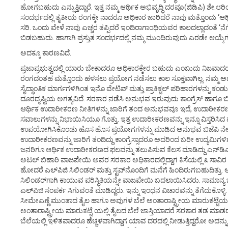
ಹೋಗಬಹುದು ಎನ್ನುತ್ತಿದ್ದಾರೆ. ಇತ್ತ ನಮ್ಮ ಆರ್ಥಿಕ ಅಭಿವೃದ್ಧಿ ದರವೂ(ಜಿಡಿಪಿ) ಶೇ.೮ರ
ಸಂದರ್ಭದಲ್ಲಿ ತೃತೀಯ ರಂಗಕ್ಕೇ ನಾದರೂ ಅಧಿಕಾರ ಜಾರಿದರೆ ನಾವು ಮತ್ತೊಂದು ‘ಆರ್ಥ
ಸರಿ. ಒಂದು ವೇಳೆ ನಾವು ಎಚ್ಚರ ತಪ್ಪಿದರೆ ಇಂದಿರಾಗಾಂಧಿಯವರ ಕಾಲದಲ್ಲಾದಂತೆ ‘ನ
ಬಿಡಬಹುದು. ಹಾಗಾಗಿ ಪ್ರಸ್ತುತ ಸಂದರ್ಭದಲ್ಲಿ ನಮ್ಮ ಮುಂದಿರುವುದು ಎರಡೇ ಆಯ್
ಅದಕ್ಕೂ ಕಾರಣವಿದೆ.
ಪ್ರಜಾಪ್ರಭುತ್ವದಲ್ಲಿ ಯಾರು ಬೇಕಾದರೂ ಅಧಿಕಾರಕ್ಕೇರ ಬಹುದು ಎಂಬುದು ನಿಜವಾ
ರಂಗದಂತಹ ಮತ್ತೊಂದು ಹಳಸಲು ಪ್ರಯೋಗ ನಡೆಸಲು ಕಾಲ ಸೂಕ್ತವಾಗಿಲ್ಲ. ನಮ್ಮ ಅರ್ಥವ
ಸೈದ್ಧಾಂತಿಕ ಮಾರ್ಗಗಳಿಗಿಂತ ಇನೊ ವೇಟಿವ್ ಮತ್ತು ಪ್ರಾಕಿಕ್ಟಲ್ ಪರಿಹಾರಗಳನ್ನು ಕಂಡುಕ
ದೂರದೃಷ್ಟಿಯ ಅಗತ್ಯವಿದೆ. ಸರಕಾರ ನಡೆಸಿ ಅನುಭವ ಇರುವುದು ಕಾಂಗ್ರೆಸ್ ಹಾಗೂ ಬಿಜೆಪ
ಆರ್ಥಿಕ ಉದಾರೀಕರಣ ನೀತಿಗಳನ್ನು ಜಾರಿಗೆ ತಂದ ಅನುಭವವೂ ಇದೆ, ಉದಾರೀಕರಣ
ಸವಾಲುಗಳನ್ನು ನಿಭಾಯಿಸಿಯೂ ಗೊತ್ತು. ಇತ್ತ ಉದಾರೀಕರಣವನ್ನು ಇನ್ನೂ ವಿಸ್ತರಿ
ಉಪಯೋಗಿಸಿಕೊಂಡು ಹೊಸ ಹೊಸ ಪ್ರಯೋಗಗಳನ್ನು ಮಾಡಿದ ಅನುಭವ ಬಿಜೆಪಿ ನೇತೃತ
ಉದಾರೀಕರಣವನ್ನು ಜಾರಿಗೆ ತಂದಿದ್ದು ಕಾಂಗ್ರೆಸ್ಸಾದರೂ ಅದರಿಂದ ಬರೀ ಉದ್ಯಮಿಗಳ
ಜನರಿಗೂ ಆರ್ಥಿಕ ಉದಾರೀಕರಣದ ಫಲವನ್ನು ತಲುಪಿಸುವ ಕೆಲಸ ಮಾಡಿದ್ದು ಎನ್‌ಡಿಎ
ಅಟಲ್ ಬಿಹಾರಿ ವಾಜಪೇಯಿ ಅವರ ಸರಕಾರ ಅಧಿಕಾರದಲ್ಲಿದ್ದಾಗ ಕಿಸೆಯಲ್ಲಿ ೩ ಸಾವಿರ 
ಹೋದರೆ ಎಲ್‌ಪಿಜಿ ಸಿಲಿಂಡರ್ ಮತ್ತು ಸ್ಟವ್‌ನೊಂದಿಗೆ ಮನೆಗೆ ಹಿಂದಿರುಗಬಹುದಿತ್ತು. 
ಸಿಲಿಂಡರ್‌ಗಾಗಿ ಕಾಯುವ ಪರಿಸ್ಥಿತಿಯನ್ನೇ ವಾಜಪೇಯಿ ಬದಲಾಯಿಸಿದರು. ಸಾಮಾನ್ಯ
ಎಲ್‌ಪಿಜಿ ಸಂಪರ್ಕ ಸಿಗುವಂತೆ ಮಾಡಿದ್ದರು. ಇನ್ನು ಇಂಧನ ವಿಚಾರವನ್ನು ತೆಗೆದುಕೊಳ್ಳ
ಸೀಮೇಎಣ್ಣೆ ಮುಂತಾದ ತೈಲ ಹಾಗೂ ಅವುಗಳ ಬೆಲೆ ಅಂತಾರಾಷ್ಟ್ರೀಯ ಮಾರುಕಟ್ಟೆಯನ
ಅಂತಾರಾಷ್ಟ್ರೀಯ ಮಾರುಕಟ್ಟೆ ಯಲ್ಲಿ ತೈಲದ ಬೆಲೆ ಜಾಸ್ತಿಯಾದರೆ ಸರಕಾರ ತಡ ಮಾಡದೆ ಬ
ಬೆಲೆಯಲ್ಲಿ ಇಳಿತವಾದರೂ ಹೆಚ್ಚಳವಾಗಿದ್ದಾಗ ಯಾವ ದರದಲ್ಲಿ ನೀಡುತ್ತಿದ್ದರೋ ಅದನ್ನು