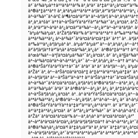
à²¨à²¾à²µà³†à²²à³à²²à²¾ à²¸à³à²¨à³‡à²¹à²¿à²¤à²°à²
à²®à³‡à²²à³† à²¸à³à²µà²²à³à²ª à²¦à³‚à²°à²¦à²²à³à²²à²¿
à²•à²¾à²¯à³‹à²£ à²¶à²¤à³à²°à³ à²¬à³¦à²¦ à²•à³‚à²¡à²²à³
à²¸à³‚à²šà²¨à³†à²•à³Šà²Ÿà³à²Ÿà²°à²¾à²¯à²¿à²¤à³, à²Žà
à²¸à³à²°à²•à³à²·à²¿à²¤à²°à²¾à²—à²¿à²°à²¬à²¹à³à²¦à³. 
“à²µà²¾à²µà³, à²Žà³¦à²¥à²¾ à²’à²³à³à²³à³† à²‰à²ªà²
à²ªà²¾à²³à²¿ à²•à²¾à²¯à³à²¤à³à²¤à³‡à²¨à³†” à²…à³¦à²¤
à²‰à²³à²¿à²¦à²µà³ à²…à²µà²°à²µà²° à²—à³‚à²¡à²¿à²—à³† 
à²’à³¦à²¦à³†à²°à²¡à³ à²¤à²¾à²¸à²¿à²¨ à²®à³‡à²²à³† à²¹à
à²œà²¾à²—à³ƒà²¤à²µà²¾à²¯à²¿à²¤à³, à²¨à²¿à²§à²¾à
à²¬à²¾à²¤à³à²•à³‹à²³à²¿à²¯ à²—à³‚à²¡à²¿à²—à³† à²¹à³
à²®à³Šà²Ÿà³à²Ÿà³†à²¯à²¨à³à²¨à³ à²¨à³à³¦à²—à²¿ à²µà²¾
à²Žà²¨à³‚ à²—à³Šà²¤à³à²¤à³‡ à²‡à²²à³à²²à²µà³‡à²¨à³‹
à²¬à³¦à²¦à³ à²—à³Šà²°à²•à³† à²¹à³Šà²¡à³†à²¯à²¤à³Šà²¡à
à²•à²¾à²¯à³à²¤à³à²¤à²¿à²¦à³à²¦ à²®à³à³¦à²—à³à²¸à²¿ 
à²¹à²¾à²µà²¨à³à²¨à³ à²®à³à²—à²¿à²¸à²¿ à²¸à³‡à²¡à³à
à²•à³Šà³¦à²¡à²¿à²¤à³. à²…à²·à³à²Ÿà³Šà²¤à³à²¤à²¿à²—
à²ªà²¾à²³à²¿ à²®à³à²—à²¿à²¦à³, à²¹à³‹à²—à²¿ à²¨à³‹à²
à²®à³Šà²Ÿà³à²Ÿà³†à²‡à²°à²²à²¿à²²à³à²². à²¨à²°à²¿à²¯ à
à²¹à³‡à²³à²¿à²¤à³. à²¨à²°à²¿à²°à²¾à²¯ à²¨à³‹à²¡à³‹à²£
à²Žà²¨à³à²¤à³à²¤à²¾ à²—à³‚à²¡à³ à²¹à²¤à³à²¤à²¿à²°
à²¬à²°à³à²¤à³à²¤à²¿à²¦à³à²¦à³¦à²¤à³† à²•à³‹à²³à²¿à²¯à²
à²®à²¾à²¡à²¿à²¤à³! à²‡à²µà²°à³ à²¸à³à²¨à³‡à²¹à²¿à²¤à²
à²¬à³à²¦à³à²¦à²¿à²¯à³à²³à³à²³à²µà²°à³ à²ªà²°à²¸à³à²ª