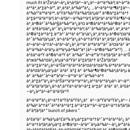
much fit à²Žà²¡à²¬à²¿à²¡à³¦à²—à²¿à²—à²³à²¾à²¦ à²•à²°à
à²³à²¸à³‡à²•à²°, à²¸à³à²¸à²¾à²°à²¿…, à²•à³à²²à²¶à³‡à²
à²¾à²°à²ªà³à²ª, à²Ÿà²¾à²Ÿà²¾à²¦à²µà²° à²®à³‡à²²à³† 
à²‡à²²à³à²²à²¦ à²¬à³¦à²—à²¾à²³à²¦ à²¦à³à²·à³à²Ÿà²¶à²•à
à²¸à²®à²¯à²¾à²§à²¾à²°à²¿à²¤ à²®à³à²²à²¾à²®à³ à²¹à²
à²¨à³€à²¤à²¿à²¯à²¿à²²à³à²²à²¦ à²¯à²¾à²¦à²µà³, à²¸à³à²
à²®à³‡à²²à³‡ à²°à³ˆà²²à³ à²“à²¡à²¿à²¸à³à²µ à²®à²¤à³à²
à²¯à²¾à²¦à²µà³, à²•à³à²°à²¿à²•à³†à²Ÿà³ à²¸à³¦à²¸à³à²¥
à²¬à³à²¬à³†à²¬à³à²¬à²¿à²¸à²²à³ à²ªà³à²°à²¯à²¤à³à²¨à
à²¹à²¾à²•à³à²µ à²ªà²µà²¾à²°à³ (à²—à²®à²¾à²°à³?) ….. à
à²šà³‹à²Ÿ-à²®à³‹à²Ÿ à²¨à²¾à²¯à²•à²°à³†à³¦à²¦à³ à²•à³Š
à²œà²¾à²¤à²¿à²µà³‹à²Ÿà³ à²‡à²¦à³† à²Žà³¦à²¦à³
à²¹à³‡à²³à²¿à²•à³Šà²³à³à²³à³à²¤à³à²¤à²¾ à²ªà³à²°à²
à³à²¤à³à²µà²µà²¨à³à²¨à³‡ à²¨à²¾à²¶à²®à²¾à²¡à³à²µ à
à²¨à²¾à²¯à²•à²°à³à²—à²³à³ à²¯à²¾à²•à³†
à²¸à³‡à²°à²¿à²•à³Šà²³à³à²³à²²à²¿à²²à³à²²à²µà³‹ à²¬à²
à²°à²¦à³à²¦à²¿à²•à³‚à²Ÿà²•à³à²•à³‡ à²‡à²¨à³à²¨à³‚ à²šà
—à²¿à²°à²¬à²¹à³à²¦à³?!
à²•à³à²°à²¿à²•à³†à²Ÿà³à²Ÿà²¿à²¨ à²—à²Ÿà³à²Ÿà²¿à²—
à²¾à²·à³†à²¯à²²à³à²²à³‡ à²¹à³‡à²³à²¬à³‡à²•à³†à³¦à²¦à
à²’à³¦à²¦à³ ” bunch of jokers “.
à²šà³à²¨à²¾à²µà²£à²¾ à²µà³‡à²³à³†à²¯à²²à³à²²à²¿ à²
à²¹à³†à³¦à²¡à²µà³‡ à²®à³à²–à³à²¯à²µà²¾à²—à²¿à²°à³
à²¬à³à²¦à³à²§à²¿à²µà³¦à²¤â€™à²°à²¾à²¦ à²¨à²®à³à²® à