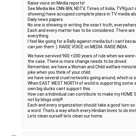
Raise voice on Media reports!
See Media like CNN-IBN, NDTV, Times of India, TV9(jus
showing) have accupied complete place in TV media als
Daily news papers.
No one is showing or writing the exact truth, everywhere 
Each and every matter has to be considered. There are 
everything.
I feel like going for a Rally against media but i cant bec
can join them :). RAISE VOICE on MEDIA. RAISE INDIA.
We have servived 900 +200 years of rule when we were 
the case. There is more change needs to be drived.
Remember, we have a Woman and Child welfare minist
joke when you think of your child.
we have several cruel networks going around, which is 
When EAST WEST NORTH of world is supporting some ac
own big ducks cant support this.
How can a Individual can contribute to make my HOME S
not by blogs only!!!
Each and every organization should take a good turn so
a word. Thats a way which every Hindian loves to do inst
Lets clean ourself lets clean our home.