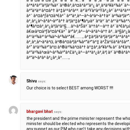
à³à²¤à³à²¤à²¿à²²à³à²²à²¾…. à²ˆ à²°à²‚à²—à²¦à²²à³à²²
à²ªà³à²°à²¦à²¾à²¨à²®à²‚à²¤à³à²°à²¿ à²¸à³à²¥à²¾à²¨à²•à
à²°à³à²¹à²¤à³† à²‡à²²à³à²². à²’à²Ÿà³à²Ÿà²¿à²¨à²²à³à²²
à²ˆ à²¤à³ƒà²¤à³€à²¯ à²°à²‚à²—à²•à³à²•à³†à²¨à²¾à²¦à²°
à²¸à²¿à²•à³à²•à²°à³† à²¦à³‡à²¶à²µà²¨à³à²¨à³ à²¹à²¾à²³
à²¶à²¤à²¸à²¿à²¦à³à²§…..à²•à³Šà²¨à³†à²—à³† à²¨à³€à²µà
â€œà²¤à³ƒà²¤à³€à²¯ à²°à²‚à²—à²•à³à²•à³† à²…à²§à²¿à²•
à²¹à²¾à²¹à²¾à²•à²¾à²°â€………, à²‡à²¦à³à²¦à²¦à²°à²²à³à²²
à²¸à³‚à²•à³à²¤, à²®à²¤à²¦à²¾à²°à²°à³‡ à²Žà²šà³à²šà²°.
à²“ à²­à²¾à²°à²¤ à²®à²¾à²¤à³† à²‡à²‚à²¥à²¾ à²¨à³€à
à²°à²¾à²œà²•à²¾à²°à²£à²¿à²—à²³à²¿à²‚à²¦ à²¨à²®à³à²®à²
à²°à²•à³à²·à²¿à²¸à³……..,
Shivu
says:
Our choice is to select BEST among WORST !!!!
bhargavi bhat
says:
the president and the prime minister represent the whol
minister should be elected who represents the develop
any puppet as our P.M who can’t take any decisions wi