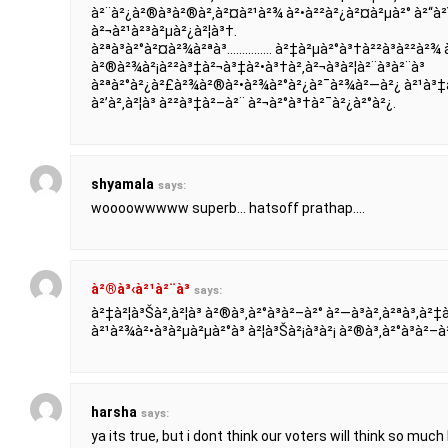
à²¨à²¿à²®à³à²®à²‚à²¤à²¹à²¾ à²•à²²à²¿à²¤à²µà²° à²“à
à²¬à²¹à²³à²µà²¿à²¦à³†.
à²ªà³à²°à²¤à²¾à²ªà³…………… à²‡à²µà²°à³†à²²à³à²²à²¾ à
à²®à²¾à²¡à²²à³‡à²¬à³‡à²•à³†à²‚à²¬à³à²¦à²¨à³à²¨à³
à²ªà²°à²¿à²£à²¾à²®à²•à²¾à²°à²¿à²¯à²¾à²—à²¿ à²¹à³‡à²³
à²’à²‚à²¦à³ à²²à³‡à²–à²¨ à²¬à²°à³†à²¯à²¿à²°à²¿.
shyamala
says:
woooowwwww superb… hatsoff prathap….
à²®à³‹à²¹à²¨à³
says:
à²‡à²¦à³Šà²‚à²¦à³ à²®à³‚à²°à³à²–à²° à²—à³à²‚à²ªà³,à²
à²¹à²¾à²•à³à²µà²µà²°à³ à²¦à³Šà²¡à³à²¡ à²®à³‚à²°à³à²–à²
harsha
says:
ya its true, but i dont think our voters will think so much