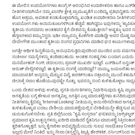
ಈ ಮೇಲಿನ ಉಪಯೋಗಗಳೂ ಕಾಂಗ್ರೆಸ್ ಆರಂಭಿಸಿದ ಉದಾರೀಕರಣ ಹಾಗೂ ಎನ್‌
ನೀತಿಗಳಿಂದಾಗಿಯೇ ನಮ್ಮ ಖಾಸಗೀ ಕ್ಷೇತ್ರ ಪ್ರಾಮುಖ್ಯತೆಗೆ ಬಂದಿದ್ದು, ಪ್ರತಿಭಾನ್ವಿತರು
ಹೊಸ ಆಶ್ರಯ, ಅವಕಾಶ ಕಂಡುಕೊಳ್ಳಲಾಗಿದ್ದು. ಖಂಡಿತ ಉದಾರೀಕರಣ ನೀತಿಗಳಿಂ
ಉಪಯೋಗ ಗಳು ಅನಾನುಕೂಲಗಳಿಗಿಂತ ಹೆಚ್ಚಿವೆ. ಹಾಗಿದ್ದರೂ ಇವುಗಳನ್ನು ‘ಕ್ಯಾಪಿಟಲಿಸ
ತೃತೀಯ ರಂಗದವರು ಅಂತಹವರ ಕೈಗೆ ದೇಶವನ್ನು ಕೊಡುತ್ತೀರಾ? ಅಷ್ಟಕ್ಕೂ ಇವರ
ಹೆಗ್ಗಣಗಳಾದ ಕಮ್ಯುನಿಸ್ಟರು ಇಡೀ ರಾಜ್ಯವನ್ನು ಕೊಳೆಗೇರಿ ಮಾಡಿದ್ದೇ ಅವರ ದೊಡ್ಡ ಸಾಧನೆ.
ದೇವೇಗೌಡ ಮುಂತಾದ ತೃತೀಯ ರಂಗದ ಪ್ರಧಾನಿಗಳು ಮಾಡಿದ ಘನ ಕಾರ್ಯಗಳಾವು
ಜಗತ್ತೇ ಆರ್ಥಿಕ ಹಿನ್ನಡೆಯನ್ನು ಅನುಭವಿಸುತ್ತಿರುವುದರಿಂದ ಮುಂದಿನ ಐದು ವರ್ಷಗಳ
ಸಂಕೀರ್ಣ ಸಮಸ್ಯೆಗಳನ್ನು ತಂದಿಡಬಹುದು. ಅಂತಹ ಸಂಕಷ್ಟಗಳು ಬಂದಾಗ ಎದುರು ನ
ಮನಮೋಹನ್ ಸಿಂಗ್, ಚಿದಂಬರಂ, ಪ್ರಣವ್ ಮುಖರ್ಜಿ ಇದ್ದಾರೆ. ಎನ್‌ಡಿಎಗೆ ಜಸ್ವಂತ್ 
ಅರುಣ್ ಜೇಟ್ಲಿಗಳಿದ್ದಾರೆ. ಈ ತೃತೀಯ ರಂಗಕ್ಕೆ ಯಾರಿದ್ದಾರೆ? ನಾಯ್ಡು, ಜಯಲಲಿತಾ ಅವರ
ಮಾಯಾವತಿಗೆ ಅನ್ಯರನ್ನು ಮೆಟ್ಟುವ ವಿದ್ಯೆ, ಕಾರಟ್‌ಗಂತೂ ನಕ್ಸಲರನ್ನು ಮುಂದೆ ಕಳು
ಚೀನಾಕ್ಕೆ ಸಲಾಂ ಹೊಡೆಯುವುದಷ್ಟೇ ಗೊತ್ತು. ಇವರನ್ನು ನಂಬಿ ಕುಳಿತುಕೊಳ್ಳಲು ಸಾಧ್ಯ
ಒಂದು ದೇಶದ ಅಳಿವು-ಉಳಿವು, ಪ್ರಗತಿ-ದುರ್ಗತಿಗಳನ್ನು ನಿರ್ಧರಿಸುವುದು ಕೃಷಿ, ವ್ಯಾಪಾ
ಅಗತ್ಯತೆಯ ಬಗ್ಗೆ ಹೇಳುವ ಅಗತ್ಯವಿಲ್ಲ. ಜಗತ್ತಿನ ಎಲ್ಲ ಮಾರುಕಟ್ಟೆಗಳೂ ಕುಸಿದಿರು
ನೀತಿಗಳನ್ನು ಕೈಬಿಟ್ಟು ‘Internal Looking’ ನೀತಿಯನ್ನು ಅನುಸರಿಸಬೇಕಾದ ಅಗತ್ಯವಿ
ಕುಳಿತುಕೊಳ್ಳುವ ಬದಲು ದೇಶೀಯ ಮಾರುಕಟ್ಟೆಯಲ್ಲಿನ ಬೇಡಿಕೆಯನ್ನೇ ಹೆಚ್ಚಿಸುವ 
ಚುರುಕುಗೊಳಿಸಬೇಕು. ಪ್ರತಿ ಜಿಲ್ಲೆಗೊಂದು “ಕೃಷಿ ಸಂಸ್ಕರಣ” ಘಟಕವನ್ನು (ಅಗ್ರಿಕಲ್ಚರ್ ಪ
ಪ್ರಮಾಣದ ಕೃಷಿ ಉತ್ಪನ್ನಗಳನ್ನು ಖರೀದಿ ಮಾಡಿದರೆ ರೈತನಿಗೂ ಮಾರುಕಟ್ಟೆ ಸಿಕ್ಕಿದಂತಾಗ
ತ್ವರಿತಗೊಳ್ಳುತ್ತದೆ. ಇನ್ನು ಕೈಗಾರಿಕಾ ಅಭಿವೃದ್ಧಿಯೆಂಬುದು ಸುಲಭ ಸಾಲ(Easy Credit) ಮತ
ಇಲ್ಲದ) ಮೇಲೆ ನಿಂತಿದೆ. ಇನ್ನು ಸೇವಾ (ಕನ್ಸಲ್ಟೆನ್ಸಿ, ಟ್ಯಾಕ್ಸಿ, ಹೇರ್‌ಕಟ್, ನರ್ಸಿಂಗ್‌ನಿಂದ 