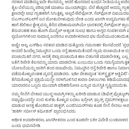
ಸರಕಾರ ಮಾಡಿದ್ದೂ ಇದೇ ಕೆಲಸವನ್ನು. ಆದರೆ ಹೊಸದಾದ ಇಂಧನ ನೀತಿಯನ್ನೂ ಜಾರಿಗೆ
ತೈಲ ಬೆಲೆಯನ್ನು ಪರಿಷ್ಕರಣೆ ಮಾಡಲು ಮುಂದಾಗಿದ್ದರು. ಬೆಲೆ ಹೆಚ್ಚಾದರೆ ಅದನ್ನು 
ಕ್ಷಣದಲ್ಲೇ ಲಾಭ ಗ್ರಾಹಕರಿಗೆ ಸಿಗುತ್ತಿತ್ತು. ಅಲ್ಲದೆ ಟೆಲಿಫೋನ್, ಸೆಲ್‌ಫೋನ್ ವಿಷಯ
ಬಿಎಸ್‌ಎನ್‌ಎಲ್‌ಗೆ ಜನ ಜೋತುಬೀಳುವುದು ಬೇಡ ಎಂದು ಖಾಸಗಿ ಉದ್ಯಮಿಗಳೂ ಟೆಲಿಕಾಂ 
ಹಾಗೆ ಟೆಲಿಕಾಂ ಕ್ಷೇತ್ರವನ್ನು ತೆರೆದ ಪರಿಣಾಮವಾಗಿಯೇ ಭಾರತದಲ್ಲಿ ಸೆಲ್‌ಫೋನ್ ಕ್
ತೆರುವಂತಹ ಕಾಲ ಹೋಗಿ ಮೊಬೈಲ್ ಅತ್ಯಂತ ಸುಲಭ ಹಾಗೂ ಅಗ್ಗದ ಸಂಪರ್ಕವಾಗಿ ಮಾರ್
ಪ್ರಯೋಗಗಳಿಂದ ಸಾಮಾನ್ಯ ಜನರಿಗೂ ಉದಾರೀಕರಣದ ಫಲ ದೊರೆಯುವಂತಾಯಿತು
ಅಷ್ಟೇ ಅಲ್ಲ, ಎನ್‌ಡಿಎ ಸರಕಾರ ಮಾಡಿದ ಮತ್ತೊಂದು ಗಮನಾರ್ಹ ಕೆಲಸವೆಂದರೆ ‘ಪ್ರ
ಅಂದರೆ ಹಿಂದೆಲ್ಲ ನಿಮ್ಮೂರಿನ ಒಂದು ರಸ್ತೆ ಹಾಳಾಯಿತೆಂದರೆ ಗ್ರಾಮ ಪಂಚಾಯಿತಿ ಆ ರಸ್ತ
ಪಂಚಾಯಿತಿಗೆ ನಗರ, ಅದಕ್ಕೆ ಜಿಲ್ಲಾ ಪಂಚಾಯಿತಿ ಹಣ ಬಿಡುಗಡೆ ಮಾಡಬೇಕಿತ್ತು. ಎಲ್ಲ 
ಜತೆಗೆ ರಿಪೇರಿ ಕೆಲಸವನ್ನು ಯಾರು ಮಾಡಬೇಕು ಎಂಬುದೂ ಒಂದು ಸಮಸ್ಯೆಯಾಗುತ್ತಿತ್ತು
ಯೋಜನೆಯನ್ನು ಜಾರಿಗೆ ತಂದ ವಾಜಪೇಯಿ, ನಿಮ್ಮೂರಿನ ರಸ್ತೆ ರಿಪೇರಿ ಹಾಗೂ ನಿರ್ಮಾ
ಪಡೆದುಕೊಳ್ಳುವಂತಹ ವ್ಯವಸ್ಥೆ ಮಾಡಿದರು. ಇಡೀ ದೇಶಾದ್ಯಂತ ‘ಕನ್‌ಸ್ಟ್ರಕ್ಷನ್ ಆಕ್ಟಿವಿ
ತೆಗೆದುಕೊಳ್ಳುವ ಪ್ರಕ್ರಿಯೆಯನ್ನೇ ಸರಳಗೊಳಿಸಿದ ಕಾರಣ ವಿಳಂಬಗಳು ಕಡಿಮೆಯಾದವು.
ಯಾರಾದರೂ ಒಬ್ಬರು ಮುಂದಾಗಿ ಪರಿಹರಿಸೋಣ ಎನ್ನುವ ಮನಸ್ಥಿತಿ ಸೃಷ್ಟಿಯಾಯಿತು.
ನಮ್ಮ ಸೇನೆಗೆ ಬೇಕಾದ ಯುದ್ಧ ಸಾಮಗ್ರಿಗಳನ್ನು ಖರೀದಿ ಮಾಡುವ (ಡಿಫೆನ್ಸ್ ಪ್ರೊಕ್ಯೂರ್
ರಷ್ಯಾವೊಂದನ್ನೇ ನಂಬಿ ಕುಳಿತು ಕೊಳ್ಳುವ ಬದಲು ಇಸ್ರೇಲ್, ಫ್ರಾನ್ಸ್, ಬ್ರಿಟನ್‌ಗಳತ
ಮಾಡುವ ಆಸಕ್ತಿ ಹೊಂದಿರುವ ಡಾಕ್ಟರ್, ಎಂಜಿನಿಯರ್‌ಗಳೂ ಕೂಡ ಸೇನೆ ಸೇರಲು 
‘ಶಾರ್ಟ್ ಸರ್ವೀಸ್ ಕಮೀಶನ್’ ಪ್ರಾರಂಭಿಸಿದರು.
ಆರ್ಥಿಕ ಉದಾರೀಕರಣ, ಖಾಸಗೀಕರಣ ಎಂದ ಕೂಡಲೇ ಬರೀ ವಿದೇಶಿ ಬಂಡವಾಳದ
ಎಂದು ಭಾವಿಸಬೇಡಿ.