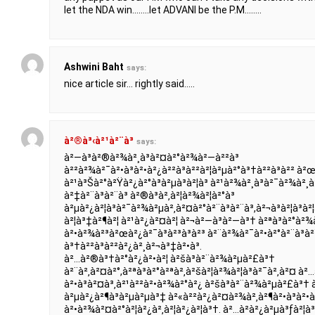
let the NDA win……..let ADVANI be the P.M……..
Ashwini Baht
says:
nice article sir… rightly said…..
à²®à³‹à²¹à²¨à³
says:
à²—à³à²®à²¾à²¸à³à²¤à²°à²¾à²—à²²à³
à²²à²¾à²¯à²•à³à²•à²¿à²²à³à²²à²¦à²µà²°à³†à²²à³à²² à²
à²¹à³Šà²°à²Ÿà²¿à²°à³à²µà³à²¦à³ à²¹à²¾à²¸à³à²¯à²¾à²¸à
à²‡à²¨à³à²¨à³ à²®à³à²‚à²¦à²¾à²¦à²°à³
à²µà²¿à²¦à³à²¯à²¾à²µà²‚à²¤à²°à²¨à³à²¨à³,à²¬à³à²¦à³à²
à²¦à³‡à²¶à²¦ à²¹à²¿à²¤à²¦ à²¬à²—à³à²—à³† à²ªà³à²°à
à²•à²¾à²³à²œà²¿à²¯à³à²³à³à²³ à²¨à²¾à²¯à²•à²°à²¨à³à²
à³†à²²à³à²²à²¿à²¸à²¬à³‡à²•à³.
à²…à²®à³†à²°à²¿à²•à²¦ à²šà³à²¨à²¾à²µà²£à³†
à²¨à²‚à²¤à²°,à²ªà³à²°à²ªà²‚à²šà²¦à²¾à²¦à³à²¯à²‚à²¤ à²
à²•à³à²¤à³‚à²¹à²²à²•à²¾à²°à²¿ à²šà³à²¨à²¾à²µà²£à³† à²
à²µà²¿à²¶à³à²µà²µà³‡ à²«à²²à²¿à²¤à²¾à²‚à²¶à²•à³à²
à²•à²¾à²¤à²°à²¦à²¿à²‚à²¦à²¿à²¦à³†. à²…à²­à²¿à²µà³ƒà²¦à³