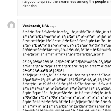
its good to spread the awareness among the people and 
direction.
Venkatesh, USA
says:
à²ªà³à²°à²¤à²¾à²ªà³ à²œà²¿,.. à²¸à²®à²¯à³‹à²šà²¿à²
à²ªà³à²°à²¤à²¾à²ªà³ à²¸à²¿à³¦à²¹à²° à²¬à²°à²¹, à²§à²¨à
à²•à²³à³†à²¦à³†à²°à³†à²¡à³à²®à³‚à²°à³ à²µà²¾à²°à²—à
à³¦à²•à²£ â€™à²®à³‹à²¡à²•à²µà²¿à²¦ à²µà²¾à²¤à²¾à²µà
à²®à²¬à³à²¬à²¾à²—à²¿à²¤à³à²¤à³, à²ˆà²— à²®à²¤à³à
à²¬à³¦à²¦à³ à²¨à²³à²¨à²³à²¿à²¸à³à²¤à³à²¤à²¿à²¦à³†.
à²¨à²¿à²®à³à²® à²…à³¦à²•à²£ à²“à²¦à³à²¤à³à²¤à²¿à²¦à
à³Šà³¦à²¦à³ à²ªà³¦à²šà²¤à³¦à²¤à³à²°à²¦ à²•à²¥à³† à²œà³
à²¬à²°à³à²¤à²¾ à²‡à²¦à³†.
à²’à³¦à²¦à³ à²¦à²¿à²¨ à²¨à²°à²¿ à²•à³à²³à²¿à²¤à³ à²¯à³‹à
à²µà²¾à²—à²¿ à²†à²¹à²¾à²° à²¦à³Šà²°à²•à²¿à²¸à²¿à²•à³Š
à²¹à³‡à²—à³†? â€™à²¨à²°à²¿â€™à²¯à²²à³à²²à²µà²¾, à²š
à²‰à²ªà²¾à²¯à²¯à³Šà³¦à²¦à³ à²¹à³Šà²³à³†à²¯à²¿à²¤à³.
à²µà²°à²µà²° à²—à³‚à²¡à³Šà²³à²—à³† à²‡à²¦à³à²¦ à²¬à²¾
à²®à²¤à³à²¤à³ à²®à³à³¦à²—à³à²¸à²¿à²¯à²¨à³à²¨à³ à²•
à²µà²°à³†à²²à³à²²à²¾ â€™à²† à²¸à³¦à²¦à²°à³à²­à²•à³à²
à²¨à²°à²¿ à²¹à³‡à²³à²¿à²¤à³ “à²‡à²¤à³à²¤à³€à²šà³†à²
à²œà²¾à²¸à³à²¤à²¿ à²†à²—à³à²¤à³à²¤à²¿à²¦à³†, à²