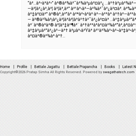
“à²…à²•à³à²•” à²®à²¾à²¯à²¾à²µà²¤à²¿ …à²†à²µà²¾à²—
—à²¦à²¿à²‚à²¦ à²¦à³‚à²° à²¹à³‹à²—à²¾à²¯à²¿à²¤à³. à²‰à²
à²‡à²¤à²° à²®à³‚à²°à³ à²ªà²•à³à²·à²—à²³à³ à²†à²—à²²à
— à²®à²¾à²¡à²¿à²¦à³à²¦à³à²†à²¯à²¿à²¤à³ …à²‡à²µà²°à³
à²¨à²®à³à²® à²¦à³‡à²¶à²¨ à²†à²³à³à²¤à²¾à²°à²‚à²¤à
à²‡à²µà²°à²¿à²—à³† à²µà³‹à²Ÿà³ à²¹à²¾à²•à²¬à³‡à²•à
à²¤à²®à²¾à²·à³†…
Home
Profile
Bettale Jagattu
Bettale Prapancha
Books
Latest 
Copyright©2026 Pratap Simha All Rights Reserved. Powered by
swagathatech.com