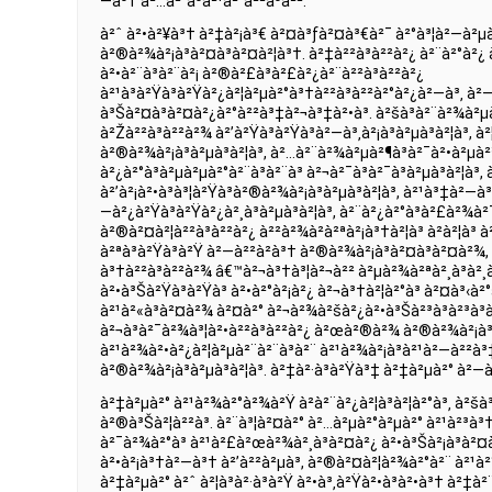
—à³† à²…à²°à³à²¹à²°à²²à³à²².
à²ˆ à²•à²¥à³† à²‡à²¡à³€ à²¤à³ƒà²¤à³€à²¯ à²°à³¦à²—à²µà²
à²®à²¾à²¡à³à²¤à³à²¤à²¦à³†. à²‡à²²à³à²²à²¿ à²¨à²°à²¿ 
à²•à²¨à³à²¨à²¡ à²®à²£à³à²£à²¿à²¨à²²à³à²²à²¿
à²¹à³à²Ÿà³à²Ÿà²¿à²¦à²µà²°à³†à²²à³à²²à²°à²¿à²—à³‚ à²
à³Šà²¤à³à²¤à²¿à²°à²²à³‡à²¬à³‡à²•à³. à²šà³à²¨à²¾à²µà
à²Žà²²à³à²²à²¾ à²’à²Ÿà³à²Ÿà³à²—à³‚à²¡à³à²µà³à²¦à³, à
à²®à²¾à²¡à³à²µà³à²¦à³, à²…à²¨à²¾à²µà²¶à³à²¯à²•à²
à²¿à²°à³à²µà²µà²°à²¨à³à²¨à³ à²¬à²¯à³à²¯à³à²µà³à²¦à³
à²’à²¡à²•à³à³¦à²Ÿà³à²®à²¾à²¡à³à²µà³à²¦à³, à²¹à³‡à²—à³
—à²¿à²Ÿà³à²Ÿà²¿à²¸à³à²µà³à²¦à³, à²¨à²¿à²°à³à²£à²¾à
à²®à²¤à²¦à²²à³à²²à²¿ à²²à²¾à²­à²ªà²¡à³†à²¦à³ à²à²¦à³ à
à²ªà³à²Ÿà³à²Ÿ à²—à²²à²­à³† à²®à²¾à²¡à³à²¤à³à²¤à²¾
à³†à²²à³à²²à²¾ â€™à²¬à³†à³¦à²¬à²² à²µà²¾à²ªà²¸à³à²¸
à²•à³Šà²Ÿà³à²Ÿà³ à²•à²°à²¡à²¿ à²¬à³†à²¦à²°à³ à²¤à³‹à²
à²¹à²«à³à²¤à²¾ à²¤à²° à²¬à²¾à²šà²¿à²•à³Šà²³à³à²³à³à
à²¬à³à²¯à²¾à³¦à²•à²²à³à²²à²¿ à²œà²®à²¾ à²®à²¾à²¡à³
à²¹à²¾à²•à²¿à²¦à²µà²¨à²¨à³à²¨ à²¹à²¾à²¡à³à²¹à²—à²²à³‡
à²®à²¾à²¡à³à²µà³à²¦à³. à²‡à²·à³à²Ÿà³‡ à²‡à²µà²° à²—
à²‡à²µà²° à²¹à²¾à²°à²¾à²Ÿ à²à²¨à²¿à²¦à³à²¦à²°à³‚ à²
à²®à³Šà²¦à²²à³. à²¨à³¦à²¤à²° à²…à²µà²°à²µà²° à²¹à²³à³†
à²¯à²¾à²°à³ à²¹à²£à²œà²¾à²¸à³à²¤à²¿ à²•à³Šà²¡à³à²¤
à²•à²¡à³†à²—à³† à²’à²²à²µà³, à²®à²¤à²¦à²¾à²°à²¨ à²¹à
à²‡à²µà²° à²ˆ à²¦à³à²·à³à²Ÿ à²•à³‚à²Ÿà²•à³à²•à³† à²‡à²¨