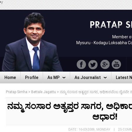
*/
Member of
Mysuru - Kodagu Loksabha C
Home
Profile
As MP
As Journalist
Latest 
Home
Profile
As MP
As Journalist
Latest 
Pratap Simha
>
Bettale Jagattu
>
ನಮ್ಮ ಸಂಸಾರ ಅತೃಪ್ತರ ಸಾಗರ, ಅಧಿಕಾರವೆಂಬ ದೈವವೇ 
ನಮ್ಮ ಸಂಸಾರ ಅತೃಪ್ತರ ಸಾಗರ, ಅಧಿಕ
ಆಧಾರ!
DATE : 16-03-2009, MONDAY | 25 COM