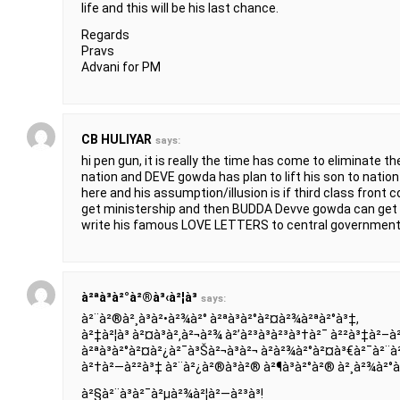
life and this will be his last chance.
Regards
Pravs
Advani for PM
CB HULIYAR
says:
hi pen gun, it is really the time has come to eliminate t
nation and DEVE gowda has plan to lift his son to nation
here and his assumption/illusion is if third class fron
get ministership and then BUDDA Devve gowda can get c
write his famous LOVE LETTERS to central government ah
à²ªà³à²°à²®à³‹à²¦à³
says:
à²¨à²®à²¸à³à²•à²¾à²° à²ªà³à²°à²¤à²¾à²ªà²°à³‡,
à²‡à²¦à³ à²¤à³à²‚à²¬à²¾ à²’à²³à³à²³à³†à²¯ à²²à³‡à²–à
à²ªà³à²°à²¤à²¿à²¯à³Šà²¬à³à²¬ à²­à²¾à²°à²¤à³€à²¯à²¨à²
à²†à²—à²²à³‡ à²¨à²¿à²®à³à²® à²¶à³à²°à²® à²¸à²¾à²°à³
à²§à²¨à³à²¯à²µà²¾à²¦à²—à²³à³!