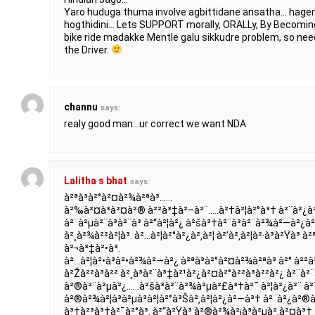
Yaro huduga thuma involve agbittidane ansatha… hagen
hogthidini… Lets SUPPORT morally, ORALLy, By Becoming 
bike ride madakke Mentle galu sikkudre problem, so need
the Driver.
channu
says:
realy good man…ur correct we want NDA
Lalitha s bhat
says:
à²ªà³à²°à²¤à²¾à²ªà³……
à²‰à²¤à³à²¤à²® à²²à³‡à²–à²¨…..à²†à²¦à²°à³† à²¨à²¿à
à²¨à²µà²¨à³à²¨à³ à²“à²¦à²¿ à²šà³†à²¨à³à²¨à²¾à²—à²¿à²
à²¸à²¾à²²à²¦à³. à²…à²¦à²°à²¿à²‚à²¦ à²’à²‚à²¦à²·à³à²Ÿà³
à²¬à³‡à²•à³.
à²…à²¦à²•à³à²•à²¾à²—à²¿ à²ªà³à²°à²¤à²¾à²ªà³ à²° à²²à
à²Žà²²à³à²² à²¸à³à²¨à³‡à²¹à²¿à²¤à²°à²²à³à²²à²¿ à²¨à²¨à
à²®à²¨à²µà²¿……à²šà³à²¨à²¾à²µà²£à³†à²¯ à²¦à²¿à²¨ à²¨à
à²®à²¾à²¦à³à²µà³à²¦à²°à³Šà²‚à²¦à²¿à²—à³† à²¨à²¿à²®
à³†à²³à³†à²¯à²°à³‚ à²“à²Ÿà³ à²®à²¾à²¡à³à²µà²‚à²¤à³† 