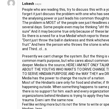
Lokesh
says:
People who are reading this, try to discuss this with a 
forget it just discuss the problem with one who has s
the analysing power or just leads his common thoughts, h
The problem is MOST of the people see just Headlines an
several days. Some people even may be thinking “oh! thi
sure” And it may become true only because of these la
So there is a need for a true Media! which reports these
“Dont just throw the ball in darkness and think whichever 
fruit.” And here the person who throws the stone is who
and Third…cl….s.
Presently we cant change the system. But the thing is 
common man’s purpose, but who cares about common ma
deeper. Media is the source, HERE I AM NOT ONLY TA
ABOUT THE YOUTHS WHO WANTS TO DRIVE CHANGE 
TO SERVE HINDIAN PURPOSE AND the WAY THEY are DRI
Media has the power to change the route of a nation.
Most of the Hindian’s care only for food and shelter, if
happening outside. When something happens to same pe
there is no support for him. each and every organizatio
organizations behind Hindians is trying to apply they ha
trauma. Even i am the same now.
Feel like writing more but its not the time to write or s
Hindian Jago…