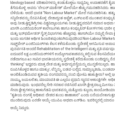
Ideology based ಪರಿಹಾರಗಳನ್ನು ಕಂಡುಕೊಳ್ಳಲು ಸಾಧ್ಯವಿಲ್ಲ. ಉದಾಹರಣೆಗೆ ತೈವಾನ
ತೆಗೆದುಕೊಳ್ಳಿ. ಅವರು ‘ಲೇಬರ್ ಮಾರ್ಕೆಟ್’ ಮೇಲೆಯೇ ಹೆಚ್ಚು ಗಮನಹರಿಸಿದರು. ಹಾಗಾಗಿ ಅಲ
ಬೆಳೆಯಿತು. ಆದರೆ ಭಾರತ “Non-Labour Market” ಮೇಲೆ ಗಮನಹರಿಸಿತು. ಹತ್ತು, ಹ
ಸನ್ನಿವೇಶವನ್ನು ನೆನಪಿಸಿಕೊಳ್ಳಿ. ದೇಶಾದ್ಯಂತ ಆಪ್ಟೆಕ್, ಎನ್‌ಐಐಟಿ ಮುಂತಾದ ಕಂಪ್
ಅವು ನೀಡುತ್ತಿದ್ದ ಡಿಗ್ರಿಗಳು ವಿಶ್ವವಿದ್ಯಾಲಯಗಳು ನೀಡುತ್ತಿದ್ದ ಪದವಿಗೆ ಸಮಾನ ಅಥ
ಖಾಸಗಿ ಎಂಜಿನಿಯರಿಂಗ್ ಕಾಲೇಜುಗಳು ಹಾಗೂ ಕಂಪ್ಯೂಟರ್ ಕೋರ್ಸ್‌ಗಳು ಭಾರೀ ಪ್ರ
ಮತ್ತು ಇನ್‌ಫರ್ಮೇಶನ್ ಸೈನ್ಸ್ ವಿಭಾಗಗಳು ಹೆಚ್ಚಾದವು. ಹಾಗಾಗಿಯೇ ನಮ್ಮಲ್ಲಿ ಸೇವಾ ಕ್
ಇಂದು ಜಾಗತಿಕ ಆರ್ಥಿಕ ಹಿಂಜರಿತವುಂಟಾಗಿರುವುದರಿಂದ Non-Labour Marketಗೂ 
ಸಾಫ್ಟ್‌ವೇರ್ ಎಂಜಿನಿಯರ್‌ಗಳು ಕೆಲಸ ಕಳೆದುಕೊಂಡು ಸ್ವದೇಶಕ್ಕೆ ಆಗಮಿಸುವ ಅಪಾಯ
ಪುನರ್ವಸತಿ ಅಂದರೆ Rehabilitation of the Intelligent ಮತ್ತು ಪ್ರತಿ ವರ್
ಐದೂವರೆ ಲಕ್ಷ ಎಂಜಿನಿಯರ್‌ಗಳಿಗೆ ಉದ್ಯೋಗಾವಕಾಶವನ್ನು ಕಲ್ಪಿಸುವ ಕೆಲಸವಿದೆಯಲ್ಲಾ 
ನಡೆದಾಗಲೂ ೩೦ ಸಾವಿರ ಭಾರತೀಯರನ್ನು ಸ್ವದೇಶಕ್ಕೆ ಕರೆದುಕೊಂಡು ಬಂದಿದ್ದನ್ನು ನೆನಪಿಸ
thinking” ಇದ್ದವರು ಮಾತ್ರ ದೇಶ ಮತ್ತು ಅರ್ಥವ್ಯವಸ್ಥೆಯನ್ನು ಮುನ್ನಡೆಸಬಲ್ಲರು. ಹ
ರೂಪಿಸಿಕೊಳ್ಳದ ಹಾಗೂ ಮಾರ್ಕ್ಸು, ಲೆನ್ನಿನ್ನು, ಬಡವ-ಬಲ್ಲಿದ, ಸಾಮ್ರಾಜ್ಯಶಾಹಿ, ಬಂ
ಅಂಟಿಕೊಂಡಿರುವವ ತೃತೀಯ ರಂಗದವರನ್ನು ನಂಬಿ ವೋಟು ಹಾಕುತ್ತೀರಾ? ಅಲ್ಲ
ನಾಯ್ಡು, ಜಯಲಲಿತಾ, ಮಾಯಾವತಿ ಈ ಎಲ್ಲರೂ ಪ್ರಧಾನಿ ಸ್ಥಾನದ ಆಕಾಂಕ್ಷಿಗಳೇ. ಅ
ಮಾಡಿರುವುದು. ಇಂಥವರೆಲ್ಲ ಸೇರಿ ಸರಕಾರ ರಚಿಸಿದರೆ ಖಾಸಗಿ ಕ್ಷೇತ್ರದಲ್ಲೂ ಮೀಸಲು
ಸೇವಾ ಕ್ಷೇತ್ರಗಳನ್ನೂ ಹಾಳುಗೆಡವಿ ಭಾರತವನ್ನು ಮತ್ತೊಂದು ಕ್ಯೂಬಾ, ಕಾಂಬೋಡಿಯಾ
“ತೃತೀಯ ರಂಗಕ್ಕೆ ಅಧಿಕಾರ: ದೇಶದ ತುಂಬ ಹಾಹಾಕಾರ” ಎಂದು ಬರೆಯಬೇಕಾಗುತ್ತದೆ.
ಮುಂದಿರುವುದು ಎರಡೇ ಆಯ್ಕೆ-ಯುಪಿಎ ಅಥವಾ ಎನ್‌ಡಿಎ. ಇವರಿಬ್ಬರಲ್ಲಿ ಯಾರೂ
ಆಯ್ಕೆ ನಿಮ್ಮದು.