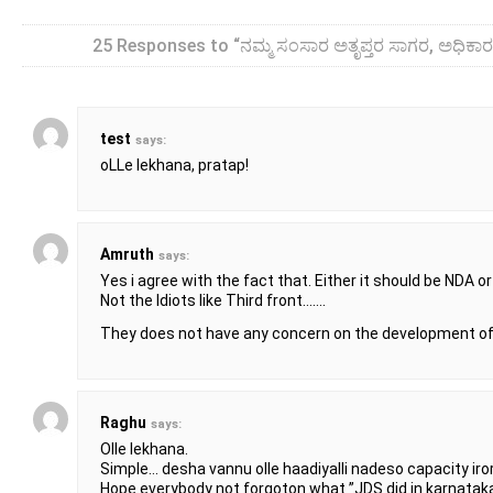
25 Responses to “ನಮ್ಮ ಸಂಸಾರ ಅತೃಪ್ತರ ಸಾಗರ, ಅಧಿಕ
test
says:
oLLe lekhana, pratap!
Amruth
says:
Yes i agree with the fact that. Either it should be NDA o
Not the Idiots like Third front…….
They does not have any concern on the development of 
Raghu
says:
Olle lekhana.
Simple… desha vannu olle haadiyalli nadeso capacity iro
Hope everybody not forgoton what ”JDS did in karnatak