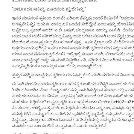
ತರುವ ವಿಚಾರ ವೆಂದರೆ, ಆ ಜಾಹೀರಾತಿಗೆ ಕೊಟ್ಟಿದ್ದ ಶೀರ್ಷಿಕೆ.
“ಅದೂ ಇದೂ ಸಾಕಿನ್ನು: ಮೂರನೆಯ ಶಕ್ತಿ ಬೇಕಿನ್ನು!”
ಇವರ ಮಾತಿನಂತೆ ತೃತೀಯ ರಂಗವೇ ಪರಿಹಾರವೆನ್ನುವು ದಾದರೆ ಶೀರ್ಷಿಕೆಗೆ “ಆಶ್ಚರ್ಯಕ
ಅಗತ್ಯವೇನಿತ್ತು?! ಬಹುಶಃ ನಾವೆಲ್ಲ ಏಕೆ ಒಂದೆಡೆ ಸೇರಿದ್ದೇವೆ ಎಂಬುದನ್ನು ಯೋ
ಅಷ್ಟೇ ಅಲ್ಲ, ಪ್ರಕಾಶ್ ಕಾರಟ್, ಎ.ಬಿ. ಬಧನ್, ಚಂದ್ರಬಾಬು ನಾಯ್ಡು, ಎಚ್.ಡಿ. 
ಬಂದ ಅವರ ಬಂಟ ಸತೀಶ್‌ಚಂದ್ರ ಮಿಶ್ರಾ, ಜಯಲಲಿತಾ ಪರವಾಗಿ ಬಂದ ಮೈತ್ರೇಯ
ಟಿಆರ್‌ಎಸ್ ಮುಖ್ಯಸ್ಥ ಚಂದ್ರಶೇಖರ ರಾವ್ ಪುತ್ರ… ಇವರನ್ನೆಲ್ಲಾ ಒಂದೇ ವೇದಿಕೆಯ
ಆಶ್ಚರ್ಯವಾಗುವುದಿಲ್ಲ? ಇವರು ಯಾವ ಸಾಧನೆಯಾಗಿ ತೃತೀಯ ರಂಗ ಕಟ್ಟಲು ಹೊರಟಿದ್ದ
ಯಾವ ಸಾಧನೆ ನೆನಪಾಗುತ್ತದೆ ಹೇಳಿ? ಅಲ್ಲಿ ಇಲ್ಲಿ ಸಂಸಾರ ಮಾಡಿ, ಫೇಲಾದವರೇ ಮತ್ತೆ
ಮಾತನಾಡುತ್ತಿದ್ದಾರೆ ಅಷ್ಟೇ. ಈ ಮಾಜಿ ವಿಚ್ಛೇದಿತ ಪತಿ, ಪತ್ನಿಯರ ಮಿಲನದಿಂದ ಯಾವ ಹ
ಕಮ್ಯುನಿಸ್ಟರಿಗಂತೂ ದಾಂಪತ್ಯದ ಸುಖ ಬೇಕು, ಜವಾಬ್ದಾರಿ ಬೇಡ.
ಪ್ರಸ್ತುತ ಸುದ್ದಿ ಮಾಡುತ್ತಿರುವ ತೃತೀಯ ರಂಗವನ್ನು ಗೇಲಿ ಮಾಡಿ ಮರೆಯುವ ವಿಚಾರ ಇದ
ಈ ಬಾರಿ ದೇಶವೇನಾದರೂ ತೃತೀಯ ರಂಗದ ಕೈಗೆ ಜಾರಿದರೆ ಪರಿಸ್ಥಿತಿ ಏನಾಗಬಹುದೆಂ
‘ಆರ್ಥಿಕ ಹಿಂಜರಿತ’ವೆಂಬ ದೊಡ್ಡ ಕಂಟಕವನ್ನು ಎದುರಿಸುತ್ತಿರುವ ಸಂದರ್ಭದಲ್ಲಿ ಸಮಸ್ಯೆ
ಕಂಡುಹುಡುಕುವವರು ಬೇಕೋ, ಎಲ್ಲದಕ್ಕೂ ‘ಐಡಿಯಾಲಜಿಕಲ್ ಸೊಲೂಷನ್’ ಹುಡ
ಮೊರೆಹೋಗುತ್ತೀರೋ? ಅಷ್ಟಕ್ಕೂ ತೃತೀಯ ರಂಗಕ್ಕೆ ಜೋತು ಬೀಳಲು (a+b)2=a2+
ಕೆಲ ಸಂದರ್ಭಗಳಲ್ಲಿ ಮಾತ್ರ ವರ್ಕ್ ಆಗುತ್ತದೆಯೇ ಹೊರತು ಎಲ್ಲ ಕಾಲ, ಸಂದರ್ಭಕ್ಕೂ 
ಸಮಸ್ಯೆಗಳಿಗೆ ನಾಯ್ಡು, ಗೌಡ, ಕಾರಟ್‌ಗಳ ಕ್ಯಾಪಿಟಲಿಸ್ಟ್, ಫ್ಯಾಸಿಸ್ಟ್, ಕಮ್ಯುನಲ್ ಎನ
ಸಿದ್ಧ ಸೂತ್ರ, ಮಂತ್ರಗಳು ಪರಿಹಾರವಾದಾವೆ? ಈ ಹಿನ್ನೆಲೆಯಲ್ಲಿ ನಾವೆಲ್ಲರೂ ದೇಶದ ಭವಿಷ
ಮಾಡಬೇಕಾದ ಕಾಲ ಬಂದಿದೆ. ನಮ್ಮ ಮುಂದೆ ಮೂರು ಆಯ್ಕೆಗಳಿವೆ.