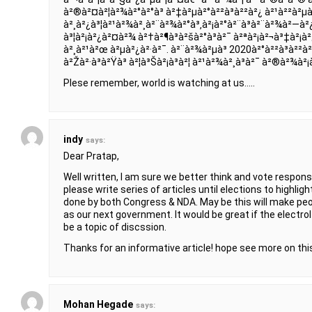
à²®à²¤à²¦à²¾à²°à²°à³ à²‡à²µà²°à²²à³à²²à²¿ à²¹à²²à²µà
à²¸à²¿à³¦à²¹à²¾à²¸à²¨à²¾à²°à³‚à²¡à²°à²¨à³à²¨à²¾à²—à²
à³¦à²¡à²¿à²¤à²¾ à²†à²¶à³à²šà²°à³à²¯ à²ªà²¡à²¬à³‡à²¡à²
à²¸à²¹à²œ à²µà²¿à²·à²¯. à²¨à²¾à²µà³ 2020à²°à²²à³à²²à
à²Žà²·à³à²Ÿà³ à²¦à³Šà²¡à³à²¦ à²¹à²¾à²¸à³à²¯ à²®à²¾à²¡à
Plese remember, world is watching at us…..
indy
says:
Dear Pratap,
Well written, I am sure we better think and vote respons
please write series of articles until elections to highl
done by both Congress & NDA. May be this will make p
as our next government. It would be great if the electro
be a topic of discssion.
Thanks for an informative article! hope see more on this
Mohan Hegade
says: