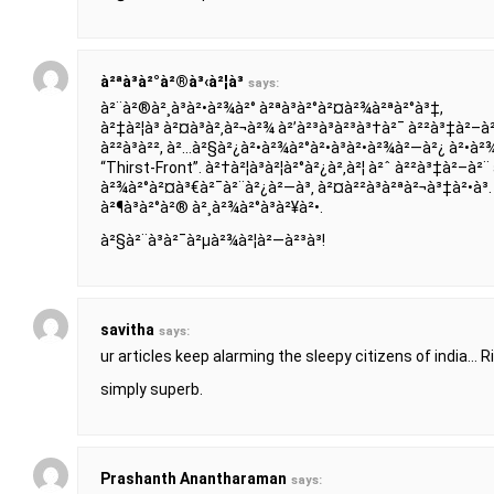
à²ªà³à²°à²®à³‹à²¦à³
says:
à²¨à²®à²¸à³à²•à²¾à²° à²ªà³à²°à²¤à²¾à²ªà²°à³‡,
à²‡à²¦à³ à²¤à³à²‚à²¬à²¾ à²’à²³à³à²³à³†à²¯ à²²à³‡à²–à²
à²²à³à²², à²…à²§à²¿à²•à²¾à²°à²•à³à²•à²¾à²—à²¿ à²•à²¾
“Thirst-Front”. à²†à²¦à³à²¦à²°à²¿à²‚à²¦ à²ˆ à²²à³‡à²–à²¨
à²¾à²°à²¤à³€à²¯à²¨à²¿à²—à³‚ à²¤à²²à³à²ªà²¬à³‡à²•à³
à²¶à³à²°à²® à²¸à²¾à²°à³à²¥à²•.
à²§à²¨à³à²¯à²µà²¾à²¦à²—à²³à³!
savitha
says:
ur articles keep alarming the sleepy citizens of india… Ri
simply superb.
Prashanth Anantharaman
says: