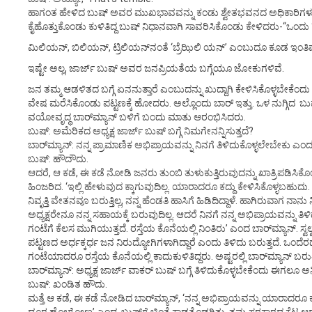
ಹಾಗಂತ ಹೇಳಿದ ಬುಷ್ ಅವರ ಮುಖಭಾವವನ್ನು ಕಂಡು ಶ್ವೇತಭವನದ ಅಧಿಕಾರಿಗಳು ದಿ
ಕೈಹೊತ್ತುಕೊಂಡು ಕುಳಿತಿದ್ದ ಬುಷ್ ನಿಧಾನವಾಗಿ ಸಾವರಿಸಿಕೊಂಡು ಕೇಳಿದರು-“ಒಂದು 
ಮಿಲಿಯನ್, ಬಿಲಿಯನ್, ಟ್ರಿಲಿಯನ್‌ನಂತೆ ‘ಬ್ರೆಝಿಲಿ ಯನ್’ ಎಂಬುದೂ ಕೂಡ ಇಂತಿಷ್ಟು
ಇಷ್ಟೇ ಅಲ್ಲ, ಜಾರ್ಜ್ ಬುಷ್ ಅವರ ಜನಪ್ರಿಯತೆಯ ಬಗ್ಗೆಯೂ ಜೋಕುಗಳಿವೆ.
ಜನ ತಮ್ಮ ಆಡಳಿತದ ಬಗ್ಗೆ ಏನನುತ್ತಾರೆ ಎಂಬುದನ್ನು ಖುದ್ದಾಗಿ ಕೇಳಿಸಿಕೊಳ್ಳಬೇಕೆಂದು ಬು
ವೇಷ ಮರೆಸಿಕೊಂಡು ಪಟ್ಟಣಕ್ಕೆ ಹೋದರು. ಅಲ್ಲೊಂದು ಬಾರ್ ಇತ್ತು. ಒಳ ನುಗ್ಗಿದ ಬುಷ್,
ವಯೋವೃದ್ಧ ಬಾರ್‌ಮ್ಯಾನ್ ಬಳಿಗೆ ಬಂದು ಮಾತು ಆರಂಭಿಸಿದರು.
ಬುಷ್: ಅಮೆರಿಕದ ಅಧ್ಯಕ್ಷ ಜಾರ್ಜ್ ಬುಷ್ ಬಗ್ಗೆ ನಿಮಗೇನನ್ನಿಸುತ್ತದೆ?
ಬಾರ್‌ಮ್ಯಾನ್: ನನ್ನ ಪ್ರಾಮಾಣಿಕ ಅಭಿಪ್ರಾಯವನ್ನು ನಿನಗೆ ತಿಳಿದುಕೊಳ್ಳಲೇಬೇಕು ಎಂದ
ಬುಷ್: ಹೌದೌದು.
ಆದರೆ, ಆ ಕಡೆ, ಈ ಕಡೆ ನೋಡಿ ಜನರು ತುಂಬಿ ತುಳುಕುತ್ತಿರುವುದನ್ನು ಖಾತ್ರಿಪಡಿಸಿ
ಹಿಂಜರಿದ. ‘ಇಲ್ಲಿ ಹೇಳುವುದ ಕ್ಕಾಗುವುದಿಲ್ಲ. ಯಾರಾದರೂ ಕದ್ದು ಕೇಳಿಸಿಕೊಳ್ಳಬಹುದ
ನಿವೃತ್ತಿ ವೇತನವೂ ಬರುತ್ತಿಲ್ಲ, ನನ್ನ ಹೆಂಡತಿ ಹಾಸಿಗೆ ಹಿಡಿದಿದ್ದಾಳೆ. ಹಾಗಿರುವಾಗ ನಾ
ಅಧ್ಯಕ್ಷರೇನೂ ನನ್ನ ಸಹಾಯಕ್ಕೆ ಬರುವುದಿಲ್ಲ. ಆದರೆ ನಿನಗೆ ನನ್ನ ಅಭಿಪ್ರಾಯವನ್ನು ತಿಳಿ
ಗಂಟೆಗೆ ಕೆಲಸ ಮುಗಿಯುತ್ತದೆ. ರಸ್ತೆಯ ಕೊನೆಯಲ್ಲಿ ನಿಂತಿರು’ ಎಂದ ಬಾರ್‌ಮ್ಯಾನ್. ಸ್
ಪಟ್ಟಣದ ಅರ್ಧಕ್ಕರ್ಧ ಜನ ನಿರುದ್ಯೋಗಿಗಳಾಗಿದ್ದಾರೆ ಎಂದು ತಿಳಿದು ಬರುತ್ತದೆ. ಒಂದೆರಡು
ಗಂಟೆಯಾದರೂ ರಸ್ತೆಯ ಕೊನೆಯಲ್ಲಿ ಕಾದುಕುಳಿತಿದ್ದರು. ಅಷ್ಟರಲ್ಲಿ ಬಾರ್‌ಮ್ಯಾನ್ ಬರುತ
ಬಾರ್‌ಮ್ಯಾನ್: ಅಧ್ಯಕ್ಷ ಜಾರ್ಜ್ ವಾಕರ್ ಬುಷ್ ಬಗ್ಗೆ ತಿಳಿದುಕೊಳ್ಳಬೇಕೆಂದು ಈಗಲೂ ಅ
ಬುಷ್: ಖಂಡಿತ ಹೌದು.
ಮತ್ತೆ ಆ ಕಡೆ, ಈ ಕಡೆ ನೋಡಿದ ಬಾರ್‌ಮ್ಯಾನ್, ‘ನನ್ನ ಅಭಿಪ್ರಾಯವನ್ನು ಯಾರಾದರೂ ಕದ್ದು