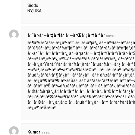
Siddu
NY,USA.
à²¯à³‹à²—à³‡à²¶à³ à²—à³Œà²¡ à²†à²°à³
says:
à²¶à³€à²°à³à²·à²¿à²•à³† à²¨à³‹à²¡à²¿ à²—à²¾à²¬à²°à²¿à
à²“à²¦à²¬à³‡à²•à²¾à²¦à²°à³† à²¨à²•à³à²•à²¿à²¦à³à²¦à²‚à
à²•à³ˆà²¨à²²à³à²²à²¿ à²–à²¡à³à²— à²‡à²Ÿà³à²Ÿà³à²•à³Š
à²¬à³†à²‚à²•à²¿ à²‰à²—à³à²³à³‹ à²°à³€à²¤à²¿ à²¬à²°à
à²¬à²¿à²Ÿà³à²Ÿà³ à²¹à²¾à²¸à³à²¯à²µà²¾à²—à²¿ à²¬à²°à³
—à³à²¸à³‹à²•à³ à²¬à²°à³à²¤à³à²¤à³† à²…à²¨à³à²¨à³‹à²
à²µà²¿à²°à³‹à²§à²¿à²—à²³à²¿à²—à³† à²¤à³‹à²°à²¿à²¸à²¿à²
à²¨à²¿à²®à³à²® à²•à³Šà²¨à³† à²ªà³à²°à²¶à³à²¨à³†à²—
à²¨à³à²¨à³Š à²‰à²¤à³à²¤à²°à²¨à³† à²¸à²°à²¿.à²¬à³à²·à³
à²®à²¾à²¡à²¿à²¦à³à²¦à²°à³ à²…à²¦à³ à²…à²®à³†à²°à²¿à
à²‡à²‚à²¦ à²®à²¾à²¤à³à²°. à²­à²¾à²°à²¤à²•à³à²•à³† à²à
à²¨à²®à²—à²¿à²‚à²¤ à²…à²µà²°à²¿à²—à³† à²¹à³†à²šà³à
à²¿à²°à³Šà²¦à³.
Kumar
says: