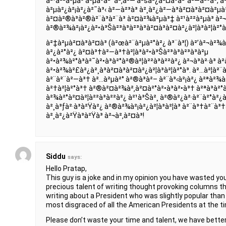
à²¹à²²à²µà³ à²µà³à²¯à²‚à²— à²šà²¿à²¤à³à²°à²—à²³à³,
à²µà²¿à²¡à²¿à²¯à³‹ à²—à²³à³ à²¸à²¿à²—à³à²¤à³à²¤à²µà³†
à²¤à²®à³à²®à²¨à³à²¨à³ à²¤à²¾à²µà³‡ à²¹à²²à²µà³ à²¬
à²®à²¾à²¡à²¿à²•à³Šà²³à³à²³à³à²¤à³à²¤à²¿à²¦à³à²¦à²°à³
à²‡à²µà²¤à³à²¤à³ (à²œà²¨à²µà²°à²¿ à³¨à³¦) à²’à²¬à²¾à
à²¿à²°à²¿ à²¤à³†à²—à³†à²¦à³à²•à³Šà²³à³à²³à³à²µ
à²•à²¾à²°à³à²¯à²•à³à²°à²®à²¦à²²à³à²²à²¿ à²¬à³à²·à³
à²•à²¾à²£à²¿à²¸à³à²¤à³à²¤à²¿à²¦à³à²¦à²°à³. à²…à²¦à²¨à³
à²¨à²¨à²—à³† à²…à²µà²° à²®à³à²– à²¨à³‹à²¡à²¿ à²ªà²¾à²
à²†à²¦à²°à³† à²®à²¤à²¾à²‚à²¤à²°à²•à³à²•à³† à²ªà³à²°à
à²¾à²°à²¤à²¦à²²à³à²²à²¿ à²¹à³Šà²¸ à²®à²¿à²·à²¨à²°à²¿à
à²¸à³ƒà²·à³à²Ÿà²¿ à²®à²¾à²¡à²¿à²¦à³à²¦à³ à²¨à³†à²¨à³
à²¸à²¿à²Ÿà³à²Ÿà³ à²¬à²‚à²¤à³!
Siddu
says:
Hello Pratap,
This guy is a joke and in my opinion you have wasted y
precious talent of writing thought provoking columns th
writing about a President who was slightly popular than
most disgraced of all the American Presidents at the tim
Please don’t waste your time and talent, we have better