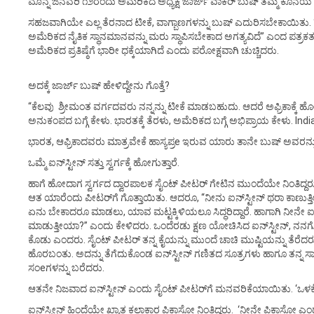
ಮೊನ್ನೆ ಜನವರಿ ೧೨ರಂದು ಅಮೆರಿಕದ ಅಧ್ಯಕ್ಷ ಜಾರ್ಜ್ ವಾಕರ್ ಬುಷ್ ತಮ್ಮ ಕೊನೆಯ ಪತ್ರ
ಸಹಜವಾಗಿಯೇ ಎಲ್ಲ ತೆರನಾದ ಟೀಕೆ, ವಾಗ್ಬಾಣಗಳನ್ನು ಬುಷ್ ಎದುರಿಸಬೇಕಾಯಿತು. “ನ
ಅಮೆರಿಕದ ನೈತಿಕ ಸ್ಥಾನಮಾನವನ್ನು ಮರು ಸ್ಥಾಪಿಸಬೇಕಾದ ಅಗತ್ಯವಿದೆ” ಎಂದ ಪತ್ರಕ
ಅಮೆರಿಕದ ಪ್ರತಿಷ್ಠೆಗೆ ಭಾರೀ ಧಕ್ಕೆಯಾಗಿದೆ ಎಂದು ಪರೋಕ್ಷವಾಗಿ ಚುಚ್ಚಿದರು.
ಅದಕ್ಕೆ ಜಾರ್ಜ್ ಬುಷ್ ಹೇಳಿದ್ದೇನು ಗೊತ್ತೆ?
“ಕೆಲವು ಶ್ರೀಮಂತ ವರ್ಗದವರು ನನ್ನನ್ನು ಟೀಕೆ ಮಾಡಬಹುದು. ಆದರೆ ಅಫ್ರಿಕಾಕ್ಕೆ 
ಅನುಕಂಪದ ಬಗ್ಗೆ ಕೇಳು. ಭಾರತಕ್ಕೆ ತೆರಳು, ಅಮೆರಿಕದ ಬಗ್ಗೆ ಅಭಿಪ್ರಾಯ ಕೇಳು. Ind
ಭಾರತ, ಆಫ್ರಿಕಾದವರು ಮಾತ್ರವೇಕೆ ಹಾಸ್ಯಪ್ರe ಇರುವ ಯಾರು ತಾನೇ ಬುಷ್ ಅವರನ್ನು
ಒಮ್ಮೆ ಐನ್‌ಸ್ಟೀನ್ ಸತ್ತು ಸ್ವರ್ಗಕ್ಕೆ ಹೋಗುತ್ತಾರೆ.
ಹಾಗೆ ಹೋದಾಗ ಸ್ವರ್ಗದ ದ್ವಾರಪಾಲಕ ಸೈಂಟ್ ಪೀಟರ್ ಗೇಟಿನ ಮುಂದೆಯೇ ನಿಂತಿದ್ದ
ಆತ ಯಾರೆಂದು ಪೀಟರ್‌ಗೆ ಗೊತ್ತಾಯಿತು. ಆದರೂ, “ನೀನು ಐನ್‌ಸ್ಟೀನ್ ಥರಾ ಕಾಣುತ್ತ
ಏನು ಬೇಕಾದರೂ ಮಾಡಲು, ಯಾವ ಮಟ್ಟಕ್ಕಿಳಿಯಲೂ ಸಿದ್ಧರಿದ್ದಾರೆ. ಹಾಗಾಗಿ ನೀನೇ ಐ
ಮಾಡುತ್ತೀಯಾ?” ಎಂದು ಕೇಳಿದರು. ಒಂದೆರಡು ಕ್ಷಣ ಯೋಚಿಸಿದ ಐನ್‌ಸ್ಟೀನ್, ನನಗ
ಕೊಡು ಎಂದರು. ಸೈಂಟ್ ಪೀಟರ್ ತನ್ನ ಕೈಯನ್ನು ಮುಂದೆ ಚಾಚಿ ಮುಷ್ಟಿಯನ್ನು ತೆರೆದರ
ಹೊರಬಂತು. ಅದನ್ನು ತೆಗೆದುಕೊಂಡ ಐನ್‌ಸ್ಟೀನ್ ಗಣಿತದ ಸೂತ್ರಗಳು ಹಾಗೂ ತನ್ನ ಸಾಪೇ
ಸಂeಗಳನ್ನು ಬರೆದರು.
ಆತನೇ ನಿಜವಾದ ಐನ್‌ಸ್ಟೀನ್ ಎಂದು ಸೈಂಟ್ ಪೀಟರ್‌ಗೆ ಮನವರಿಕೆಯಾಯಿತು. ‘ಒಳಕ್ಕ
ಐನ್‌ಸ್ಟೀನ್ ಹಿಂದೆಯೇ ಖ್ಯಾತ ಕಲಾಕಾರ ಪಿಕಾಸೋ ನಿಂತಿದ್ದರು. ‘ನೀನೇ ಪಿಕಾಸೋ 