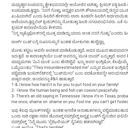
ಮಧ್ಯಾಹ್ನದ ಊಟವನ್ನು ಶ್ವೇತಭವನದಲ್ಲೇ ಆಯೋಜಿಸ ಲಾಗಿತ್ತು. ಕ್ಲಿಂಟನ್ ಪತ್ನಿ ಹಿಲರಿ ಹ
ಊಟಮಾಡುತ್ತಿದ್ದರು. ‘ನಿನಗೆ ಗೊತ್ತಾ, ಅಧ್ಯಕ್ಷರ ಖಾಸಗಿ ಶೌಚಾಲಯದಲ್ಲಿ ಚಿನ್ನದ ಯ
ಖುಷಿಯಾಗಿದೆ’ ಎಂದು ಹಿಲರಿಗೆ ಹೇಳಿದರು ಲಾರಾ. ಕೂಡಲೇ ಹಿಲರಿಗೆ ಅರ್ಥವಾಯಿತು. 
ಅಣಿಯಾಗುತ್ತಿದ್ದ ಬಿಲ್ ಕ್ಲಿಂಟನ್‌ರನ್ನು ನೋಡುತ್ತಾ ಹಿಲರಿ ನಗಲಾರಂಭಿಸಿದರು. ಏಕೆ ಸು
ಕ್ಲಿಂಟನ್ ಕಾರಣವೇನೆಂದು ಕೇಳಿದರು.
“ನಿನ್ನ ಸ್ಯಾಕ್ಸೊಫೋನ್‌ನಲ್ಲಿ ಮೂತ್ರ ಮಾಡಿದ್ದು ಯಾರು ಅಂತ ನನಗೆ ಗೊತ್ತು”ಎಂದರು ಹಿ
ಜಾರ್ಜ್ ಬುಷ್ ಬಗ್ಗೆ ಸುಖಾಸುಮ್ಮನೆ ಇಂತಹ ಜೋಕುಗಳು ಹುಟ್ಟಿದ್ದಲ್ಲ.
ಜೋಕು ಕಟ್ಟಲು ಅವರೇ ಅವಕಾಶ ಮಾಡಿಕೊಡುತ್ತಾರೆ, ಅವರ ಮುಖದ ಹಾವಭಾವಗ
ಇರುತ್ತವೆ. ಆ ಕಾರಣಕ್ಕಾಗಿಯೇ ಬುಷ್ ಅವರನ್ನು ‘ಮಂಕಿ ಬಾಯ್’ ಎನ್ನುತ್ತಾರೆ. ಅವ
ಮಾಧ್ಯಮಗಳು ‘ಮಿನಿ ಮಂಕಿ’ ಎಂಬ ಹೆಸರಿಟ್ಟಿವೆ. ಇನ್ನು ಅವರ ಇಂಗ್ಲಿಷೋ, ಕೆಲವೊಮ್ಮೆ ಹೊಸ
ಒಮ್ಮೆಯಂತೂ “They misunderestimated me” ಎನ್ನುವ ಮೂಲಕ ಇಂಗ್ಲಿಷನ್ನೇ
ಪಟ್ಟಿಮಾಡಿ ಇಂಟರ್‌ನೆಟ್‌ನಲ್ಲಿ “ಬುಷ್‌ಯಿಸಂ” ಎಂಬ ಪದಕೋಶವನ್ನೇ ಆರಂಭಿಸಲಾಗಿದೆ
ವಾಕ್ಯದ ಅರ್ಥ, ಅಂದವನ್ನೂ ಕೆಡಿಸಿ ಹಾಕುತ್ತಾರೆ.
1-& I know how hard it is for you to put food on your family!
2- I know the human being and fish can coexist peacefully.
3- There’s an old saying in Tennessee  I know it’s in Texas, proba
me once, shame on  shame on you. Fool me  you can’t get fooled
ಇವು ಕೆಲವು ಝಲಕ್‌ಗಳಷ್ಟೇ. ಇಂತಹ ಅಗಣಿತ ಅನಾಹುತಗಳನ್ನು ಪಟ್ಟಿಮಾಡಬಹುದ
ಒಂದು ಸಾರಿ ರಕ್ಷಣಾ ಸಚಿವ ಡೊನಾಲ್ಡ್ ರಮ್ಸ್‌ಫೆಲ್ಡ್ ಅಧ್ಯಕ್ಷ ಬುಷ್‌ಗೆ ದೈನಂದಿನ ಘಟನೆಗಳ
ರಮ್ಸ್‌ಫೆಲ್ಡ್: “ನಿನ್ನೆ ಮೂರು ‘ಬ್ರೆಝಿಲಿಯನ್’ ಸೈನಿಕರು ಹತರಾಗಿದ್ದಾರೆ”.
ಬುಷ್: ಅಯ್ಯೋ, ‘That’s terrible!’