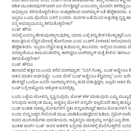
ದೂರ ಹೋಗೋಣ’ ಎಂದ. ಬುಷ್‌ಗೆ ಚಿಂತೆ ಕಾಡತೊಡಗಿತು. ತಮ್ಮ ಸರಕಾರದ ಕೆಟ್ಟ ಆಡಳಿತ,
ಕಡಿತ ಮುಂತಾದವುಗಳಿಂದಾಗಿ ಜನ ಬೇಸತ್ತಿದ್ದಾರೆ ಎಂಬುದನ್ನು ಮೊದಲೇ ತಿಳಿದಿದ್ದ ಬ
ಅಭಿಪ್ರಾಯ ತಿಳಿದುಕೊಳ್ಳಬೇಕೆಂಬ ಉತ್ಸಾಹದಿಂದ ಬಾರ್‌ಮ್ಯಾನ್ ಜತೆ ಹೆಜ್ಜೆಹಾಕಿದ
ಇಬ್ಬರೂ ಒಂದು ಪೊದೆಯ ಬಳಿಗೆ ಬಂದರು. ಮರಗಳ ಎಡೆಯಿಂದ ಅತ್ತಿಂದಿತ್ತ ದೃಷ್ಟಿ ಹಾಯಿಸ
ನನ್ನ ಅಭಿಪ್ರಾಯವನ್ನು ತಿಳಿದುಕೊಳ್ಳಬೇಕಾ?’
ಬುಷ್: ಹೌದು.
ನಾನಿಲ್ಲಿ ಏನನ್ನೂ ಹೇಳುವುದಕ್ಕಾಗುವುದಿಲ್ಲ. ಯಾರು ಎಲ್ಲಿ ಕದ್ದು ಕೇಳಿಸಿಕೊಳ್ಳುತ್ತಾರೆ
ಕಾಣುತ್ತಿರುವ ಬೆಟ್ಟದ ಮೇಲಕ್ಕೆ ಹೋಗೋಣ ಎಂದ. ಬುಷ್‌ಗೆ ಪೀಕಲಾಟ ಆರಂಭವಾಯಿತು
ಹೆಜ್ಜೆಹಾಕಿದರು. ಇಬ್ಬರೂ ಬೆಟ್ಟದ ತುತ್ತ ತುದಿಯನ್ನು ತಲುಪಿದರು. ಅಲ್ಲಿಂದ ನೂ
ನರಪ್ರಾಣಿಯೂ ಕಾಣುವಂತಿರಲಿಲ್ಲ. ಹಾಗಿದ್ದರೂ ಬಾರ್‌ಮ್ಯಾನ್ ಮತ್ತೆ ಕೇಳಿದ-‘ಈಗಲೂ ಬ
ತಿಳಿದುಕೊಳ್ಳಬೇಕಾ?
ಬುಷ್: ಹೌದೂ….
ಹಾಗಾದರೆ ಹತ್ತಿರ ಬಾ ಎಂದು ಕರೆದ ಬಾರ್‌ಮ್ಯಾನ್, “ನಿನಗೆ ಗೊತ್ತಾ…ಬುಷ್ ಅಷ್ಟೇನೂ ಕೆಟ್
ಆತನ ಮಾತಿನ ಅರ್ಥವಿಷ್ಟೇ- ಒಂದು ವೇಳೆ ‘ಬುಷ್ ಅಷ್ಟೇನೂ ಕೆಟ್ಟವರಲ್ಲ” ಎಂಬ ಇ
ಹೇಳಿದ್ದರೆ ಒಂದೋ ಜನರೇ ಬಾರ್‌ಮ್ಯಾನ್‌ನನ್ನು ತದಕಿ ಬಿಡುತ್ತಿದ್ದರು, ಇಲ್ಲವೇ ಆತನ ಕೆಲಸಕ್ಕ
ಬುಷ್ ಬಗ್ಗೆ ಅಷ್ಟೊಂದು ಆಕ್ರೋಶ ಜನರಲ್ಲಿತ್ತು.
ಒಂದು ಒಳ್ಳೆಯ ಜೋಕನ್ನು ಸೃಷ್ಟಿಸುವುದು, ಜೋಕ್ ಕಟ್ ಮಾಡುವುದು ಎಷ್ಟು ಮುಖ್ಯವ
ಸಿಗುವುದು ಅದಕ್ಕಿಂತ ಮುಖ್ಯ. ಅಷ್ಟಕ್ಕೂ ಜೋಕಿಗೆ ವಸ್ತುವೇ ಇಲ್ಲವೆಂದರೆ ಹಾಸ್ಯ ಹುಟ
ಬುಷ್ ಇಂತಹ ಸಾಕಷ್ಟು ಜೋಕುಗಳಿಗೆ ಸ್ವತಃ ವಸ್ತುವಾಗಿದ್ದಾರೆ ಹಾಗೂ ಜೋಕುಗಳಿಗೆ ಸಾಕಷ್ಟ
ಬಂದು ಬಿದ್ದು ಜಜ್ಜಿದ ಸೇಬಿನಂತೆ ಮುಖ ಮಾಡಿಕೊಂಡಿದ್ದರಿಂದ ಹಿಡಿದು, ಬ್ರಿಟನ್ ರಾಣಿಗೆ ಕಣ್ಣ
ಅವರ ಮಂಗನಾಟಗಳು ಭಾರತೀಯರು, ಆಫ್ರಿಕನ್ನರು ಮಾತ್ರವಲ್ಲ, ಜಗತ್ತಿನ ಎಲ್ಲ ದೇ
ಇಂತಹ ಜಾರ್ಜ್ ಬುಷ್ ಅವರ ಆಡಳಿತ ಇನ್ನೆರಡು ದಿನಗಳಲ್ಲಿ ಕೊನೆಗೊಳ್ಳಲಿದೆ. ಜನ