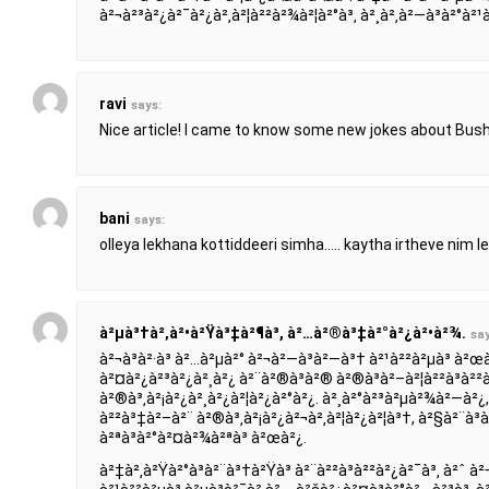
à²¬à²³à²¿à²¯à²¿à²‚à²¦à²²à²¾à²¦à²°à³‚ à²¸à²‚à²—à³à²°à²¹
ravi
says:
Nice article! I came to know some new jokes about Bush
bani
says:
olleya lekhana kottiddeeri simha….. kaytha irtheve nim 
à²µà³†à²‚à²•à²Ÿà³‡à²¶à³, à²…à²®à³‡à²°à²¿à²•à²¾.
say
à²¬à³à²·à³ à²…à²µà²° à²¬à²—à³à²—à³† à²¹à²²à²µà³ à²œà
à²¤à²¿à²³à²¿à²¸à²¿ à²¨à²®à³à²® à²®à³à²–à²¦à²²à³à²²
à²®à³‚à²¡à²¿à²¸à²¿à²¦à²¿à²°à²¿. à²¸à²°à²³à²µà²¾à²—à²¿,
à²²à³‡à²–à²¨ à²®à³‚à²¡à²¿à²¬à²‚à²¦à²¿à²¦à³†, à²§à²¨à³
à²ªà³à²°à²¤à²¾à²ªà³ à²œà²¿.
à²‡à²‚à²Ÿà²°à³à²¨à³†à²Ÿà³ à²¨à²²à³à²²à²¿à²¯à³‚ à²ˆ à²