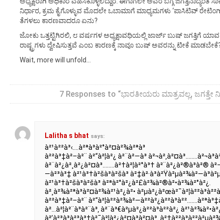
ಅಧ್ಯಕ್ಷರಾಗಿ ಅಧಿಕಾರ ವಹಿಸಿಕೊಳ್ಳಲಿದ್ದಾರೆ. ಈಗಾಗಲೇ ಅವರ ಬಗ್ಗೆ ಜಗತ್ತಿನಾದ್ಯಂತ ಸಾ
ನಿರ್ಧಾರ, ಕ್ರಮ ಕೈಗೊಳ್ಳುವ ಮೊದಲೇ ಒಬಾಮಾಗೆ ಮಾಧ್ಯಮಗಳು ‘ಪಾಸಿಟಿವ್ ರೇಟಿಂಗ್’
ತೆಗಳಲು ಕಾರಣವಾದರೂ ಏನು?
ಜೋಕು ಒತ್ತಟ್ಟಿಗಿರಲಿ, ೮ ವರ್ಷಗಳ ಅಧ್ಯಕ್ಷಾವಧಿಯಲ್ಲಿ ಜಾರ್ಜ್ ಬುಷ್ ಜಗತ್ತಿಗೆ ಯಾವ
ರಾಷ್ಟ್ರಗಳು ದ್ವೇಷಿಸುತ್ತವೆ ಎಂಬ ಕಾರಣಕ್ಕೆ ನಾವೂ ಬುಷ್ ಅವರನ್ನು ಟೀಕೆ ಮಾಡಬ
Wait, more will unfold…
7 Responses to “ಭಾರತೀಯರು ಮಾತ್ರವಲ್ಲ, ಜಗತ್ತೇ ನಿಮ್ಮ
Lalitha s bhat
says:
à²¹à²²à³‹….à²ªà³à²°à²¤à²¾à²ªà³
à²²à³‡à²–à²¨ à²“à²¦à²¿ à²¨à²—à³ à²¬à²‚à²¤à³……..à²¬à³à²
à²¨à²¿à²¸à²¿à²¤à³……..à²†à²¦à²°à³† à²¨à²¿à²®à³à²® à
—à²³à³‡ à²¹à³†à²šà³à²šà³ à²‡à²·à³à²Ÿà²µà²¾à²—à³à²µà³
à²¹à³†à²šà³à²šà³ à²ªà²°à²¿à²£à²¾à²®à²•à²¾à²°à²¿.
à²¸à²¾à²ªà³à²¤à²¾à²¹à²¿à²• à²µà²¿à²œà²¯à²¦à²²à³à²²à
à²²à³‡à²–à²¨ à²“à²¦à²²à²¾à²—à²²à²¿à²²à³à²²…….à²ªà³‡à²
à²…à²¦à²¨à³à²¨à³‚ à²¨à³€à²µà²¿à²²à³à²²à²¿ à²¹à²¾à²•à²
à²’à²³à³à²³à³†à²¯à²¦à²¿à²¤à³à²¤à³. à²‡à²²à³à²²à²µà²