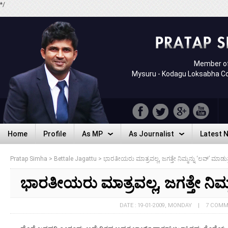
*/
Member of
Mysuru - Kodagu Loksabha C
Home
Profile
As MP
As Journalist
Latest 
Home
Profile
As MP
As Journalist
Latest 
Pratap Simha
>
Bettale Jagattu
>
ಭಾರತೀಯರು ಮಾತ್ರವಲ್ಲ, ಜಗತ್ತೇ ನಿಮ್ಮನ್ನು ‘ಲವ್’ ಮಾಡುತ್ತ
ಭಾರತೀಯರು ಮಾತ್ರವಲ್ಲ, ಜಗತ್ತೇ ನಿಮ್ಮನ
DATE : 19-01-2009, MONDAY | 7 COM