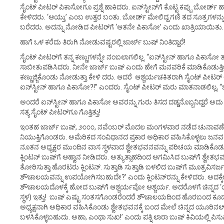
ಸೈಂಟ್ ಪೀಟರ್ ಪಿಕಾಸೋಗೂ ಪ್ರಶ್ನೆ ಹಾಕಿದರು. ಐನ್‌ಸ್ಟೀನ್‌ಗೆ ಕೊಟ್ಟ ಕಪ್ಪು ಬೋರ್
ಕೇಳಿದರು. ‘ಆಯ್ತು’ ಎಂಬ ಉತ್ತರ ಬಂತು. ಬೋರ್ಡ್ ಮೇಲಿದ್ದ ಗಣಿ ತದ ಸೂತ್ರಗಳನ್ನು
ಬರೆದರು. ಅದನ್ನು ನೋಡಿದ ಪೀಟರ್‌ಗೆ ‘ಆತನೇ ಪಿಕಾಸೋ’ ಎಂದು ಖಾತ್ರಿಯಾಯಿತು. ‘
ಹಾಗೆ ಒಳ ಕರೆದು ತಿರುಗಿ ನೋಡುವಷ್ಟರಲ್ಲಿ ಜಾರ್ಜ್ ಬುಷ್ ನಿಂತಿದ್ದಾರೆ!
ಸೈಂಟ್ ಪೀಟರ್‌ಗೆ ತನ್ನ ಕಣ್ಣುಗಳನ್ನೇ ನಂಬಲಾಗಲಿಲ್ಲ. “ಐನ್‌ಸ್ಟೀನ್ ಹಾಗೂ ಪಿಕಾಸೋ 
ಸಾಬೀತುಪಡಿಸಿದರು. ನೀನೇ ಜಾರ್ಜ್ ಬುಷ್ ಎಂದು ಹೇಗೆ ಮನವರಿಕೆ ಮಾಡಿಕೊಡುತ್
ಕಣ್ಣುಜ್ಜಿಕೊಂಡು ನೋಡುತ್ತಾ ಕೇಳಿ ದರು. ಆದರೆ ಆಶ್ಚರ್ಯಚಕಿತರಾಗಿ ಸೈಂಟ್ ಪೀ
ಐನ್‌ಸ್ಟೀನ್ ಹಾಗೂ ಪಿಕಾಸೋ?!” ಎಂದರು. ಸೈಂಟ್ ಪೀಟರ್ ಮರು ಮಾತನಾಡಲಿಲ್ಲ, “ಒ
ಅಂದರೆ ಐನ್‌ಸ್ಟೀನ್ ಹಾಗೂ ಪಿಕಾಸೋ ಅವರನ್ನು ಗುರು ತಿಸದ ದಡ್ಡನೊಬ್ಬನಿದ್ದರೆ 
ಸತ್ಯ ಸೈಂಟ್ ಪೀಟರ್‌ಗೂ ಗೊತ್ತಿತ್ತು!
ಇಂತಹ ಜಾರ್ಜ್ ಬುಷ್, ೨೦೦೦, ನವೆಂಬರ್ ಮೊದಲ ಮಂಗಳವಾರ ನಡೆದ ಚುನಾವಣೆಯಲ್ಲಿ
ನಿಯುಕ್ತಿಗೊಂಡರು. ಅಮೆರಿಕದ ಸಂವಿಧಾನದ ಪ್ರಕಾರ ಅಧಿಕಾರ ವಹಿಸಿಕೊಳ್ಳಲು ಜನವ
ನೂತನ ಅಧ್ಯಕ್ಷರ ಮುಂದಿನ ವಾಸ ಸ್ಥಳವಾದ ಶ್ವೇತಭವನವನ್ನು ಪರಿಚಯ ಮಾಡಿಕೊಡುವ 
ಕ್ಲಿಂಟನ್ ಬುಷ್‌ಗೆ ಆಹ್ವಾನ ನೀಡಿದರು. ಅತ್ಯುತ್ಸಾಹದಿಂದ ಆಗಮಿಸಿದ ಬುಷ್‌ಗೆ ಶ್
ತೋರಿಸುತ್ತಾ ಹೊರಟರು ಕ್ಲಿಂಟನ್. ಸುತ್ತಾಡಿ ಸುತ್ತಾಡಿ ಬಳಲಿದ ಬುಷ್‌ಗೆ ಮೂತ್ರವಿಸರ್ಜ
ಶೌಚಾಲಯವನ್ನು ಉಪಯೋಗಿಸಬಹುದೇ?’ ಎಂದು ಕ್ಲಿಂಟನ್‌ರನ್ನು ಕೇಳಿದರು. ಅದಕ್ಕೇನ
ಶೌಚಾಲಯದೊಳಕ್ಕೆ ಹೋದ ಬುಷ್‌ಗೆ ಆಶ್ಚರ್ಯವೋ ಆಶ್ಚರ್ಯ. ಅದರೊಳಗೆ ಚಿನ್ನದ 
ಸ್ಥಳ) ಇತ್ತು! ಬುಷ್ ಎಷ್ಟು ಸಂತಸಗೊಂಡರೆಂದರೆ ಶೌಚಾಲಯದಿಂದ ಹೊರಬಂದ ಕ
ಅಧ್ಯಕ್ಷನಾಗಿ ಅಧಿಕಾರ ವಹಿಸಿಕೊಂಡು ಶ್ವೇತಭವನಕ್ಕೆ ಬಂದ ಮೇಲೆ ಚಿನ್ನದ ಯೂರಿನ
ಬಳಸಿಕೊಳ್ಳಬಹುದು. ಅಹಾ, ಎಂಥಾ ಸುಖ!’ ಎಂದು ಪತ್ನಿ ಲಾರಾ ಬುಷ್ ಕಿವಿಯಲ್ಲಿ ಪಿಸುಗ