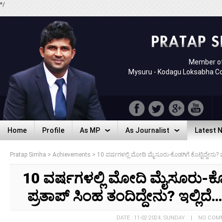
*/
Member of
Mysuru - Kodagu Loksabha C
Home
Profile
As MP
As Journalist
Latest 
Home
Profile
As MP
As Journalist
Latest 
Pratap Simha
>
Achievements
>
10 ವರ್ಷಗಳಲ್ಲಿ ಮೋದಿ ಮೈಸೂರು-ಕೊಡಗಿಗೆ ಕೊಟ್ಟಿದ್ದೇನು? ಪ್
10 ವರ್ಷಗಳಲ್ಲಿ ಮೋದಿ ಮೈಸೂರು-ಕೊಡಗ
ಪ್ರತಾಪ್ ಸಿಂಹ ತಂದಿದ್ದೇನು? ಇಲ್ಲಿದೆ
DATE : 11-02-2024, SUNDAY | NO CO