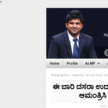
*/
My
Home
Profile
As MP
Home
Profile
As MP
Pratap Simha
>
Featured
>
ಈ ಬಾರಿ ದಸರಾ ಉದ್ಘಾ
ಈ ಬಾರಿ ದಸರಾ ಉದ್ಘ
ಆಮಂತ್ರಿಸಿ
DATE 