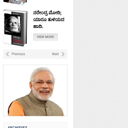
ನರೇಂದ್ರ ಮೋದಿ;
ಯಾರೂ ತುಳಿಯದ
ಹಾದಿ.
VIEW MORE
ನೇತಾಜಿ: ಚಲೋ
Previous
Next
ದಿಲ್ಲಿ ಎಂದು
ಹೋದರೆಲ್ಲಿ?
VIEW MORE
ಟಿಪ್ಪು ಸುಲ್ತಾನ :
ಸ್ವಾತಂತ್ರವೀರನಾ?
VIEW MORE
ARCHIEVES